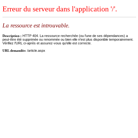
Erreur du serveur dans l'application '/'.
La ressource est introuvable.
Description :
HTTP 404. La ressource recherchée (ou l'une de ses dépendances) a
peut-être été supprimée ou renommée ou bien elle n'est plus disponible temporairement.
Vérifiez l'URL ci-après et assurez-vous qu'elle est correcte.
URL demandée:
/article.aspx