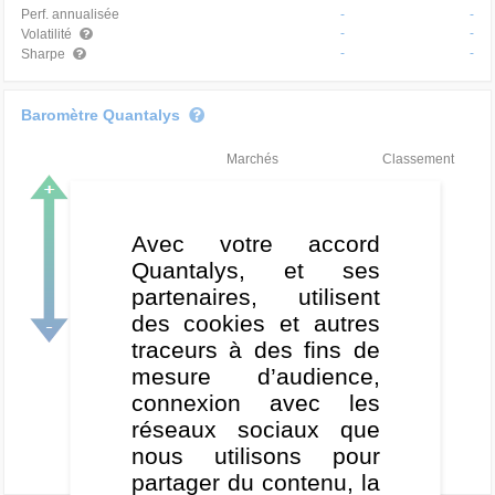
Perf. annualisée
-
-
-
-
Volatilité
-
-
Sharpe
Baromètre Quantalys
Marchés
Classement
Très haussier
Haussier
Avec votre accord
Quantalys, et ses
Neutre
partenaires, utilisent
Baissier
des cookies et autres
traceurs à des fins de
Très baissier
mesure d’audience,
connexion avec les
réseaux sociaux que
nous utilisons pour
partager du contenu, la