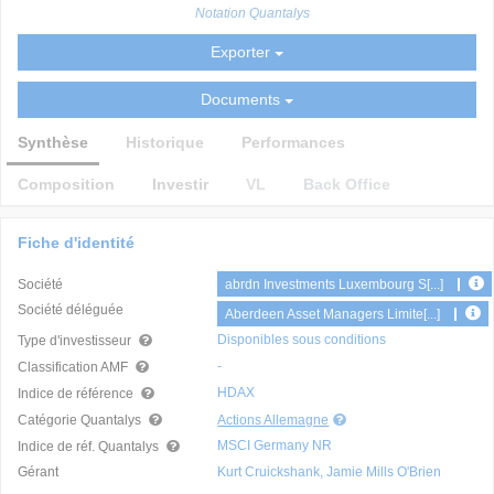
Notation Quantalys
Exporter
Documents
Synthèse
Historique
Performances
Composition
Investir
VL
Back Office
Fiche d'identité
Société
abrdn Investments Luxembourg S[...]
Société déléguée
Aberdeen Asset Managers Limite[...]
Disponibles sous conditions
Type d'investisseur
-
Classification AMF
HDAX
Indice de référence
Catégorie Quantalys
Actions Allemagne
MSCI Germany NR
Indice de réf. Quantalys
Gérant
Kurt Cruickshank, Jamie Mills O'Brien