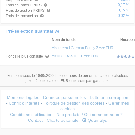
0,17 %
Frais courants PRIIPS
0,15 %
Frais de gestion PRIIPS
0,02 %
Frais de transaction
Pré-selection quantitative
Nom du fonds
Notation
Aberdeen I German Equity Z Acc EUR
-
Amundi DAX II ETF Acc EUR
Fonds le plus consulté
Fonds dissous le 10/05/2022 Les données de performance sont calculées
jusqu’à cette date en EUR et ne sont pas garanties.
Mentions légales
-
Données personnelles
-
Lutte anti-corruption
-
Conflit d'intérets
-
Politique de gestion des cookies
-
Gérer mes
cookies
Conditions d'utilisation
-
Nos produits / Qui sommes-nous ?
-
Contact
-
Charte éditoriale
-
Quantalys