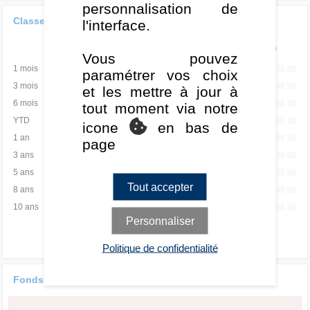
personnalisation de
Classement de la performance
l'interface.
Rang
Quartile
Vous pouvez
1 mois
-
-
paramétrer vos choix
3 mois
-
-
et les mettre à jour à
6 mois
-
-
tout moment via notre
YTD
-
-
icone
en bas de
1 an
-
-
page
3 ans
-
-
5 ans
-
-
Tout accepter
8 ans
-
-
10 ans
-
-
Personnaliser
Politique de confidentialité
Fonds versus catégorie