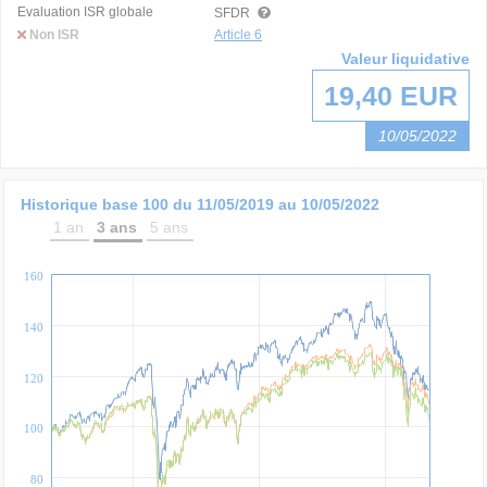
Evaluation ISR globale
SFDR
Non ISR
Article 6
Valeur liquidative
19,40 EUR
10/05/2022
Historique base 100 du
11/05/2019
au
10/05/2022
1 an
3 ans
5 ans
160
140
120
100
80