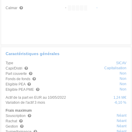
-
-
Calmar
Caractéristiques générales
Type
SICAV
Capitalisation
Capi/Distri
Non
Part couverte
Non
Fonds de fonds
Non
Eligible PEA
Non
Eligible PEA PME
Actif de la part en EUR au 10/05/2022
1,24 M€
Variation de l'actif 3 mois
-6,10 %
Frais maximum
Néant
Souscription
Néant
Rachat
Néant
Gestion
Néant
Surperformance