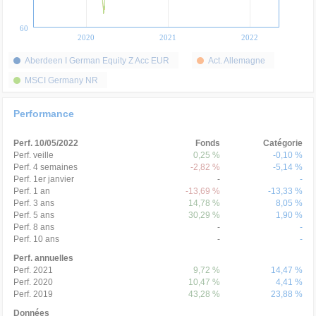
60
2020
2021
2022
Aberdeen I German Equity Z Acc EUR
Act. Allemagne
MSCI Germany NR
Performance
Perf. 10/05/2022
Fonds
Catégorie
Perf. veille
0,25 %
-0,10 %
Perf. 4 semaines
-2,82 %
-5,14 %
Perf. 1er janvier
-
-
Perf. 1 an
-13,69 %
-13,33 %
Perf. 3 ans
14,78 %
8,05 %
Perf. 5 ans
30,29 %
1,90 %
Perf. 8 ans
-
-
Perf. 10 ans
-
-
Perf. annuelles
Perf. 2021
9,72 %
14,47 %
Perf. 2020
10,47 %
4,41 %
Perf. 2019
43,28 %
23,88 %
Données