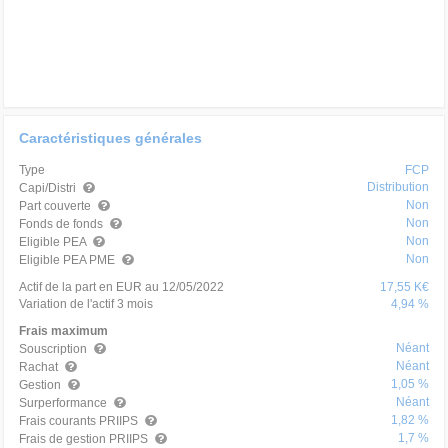
Caractéristiques générales
Type
FCP
Distribution
Capi/Distri
Non
Part couverte
Non
Fonds de fonds
Non
Eligible PEA
Non
Eligible PEA PME
Actif de la part en EUR au 12/05/2022
17,55 K€
Variation de l'actif 3 mois
4,94 %
Frais maximum
Néant
Souscription
Néant
Rachat
1,05 %
Gestion
Néant
Surperformance
1,82 %
Frais courants PRIIPS
1,7 %
Frais de gestion PRIIPS