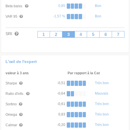
0,85
Bon
Beta baiss.
-1,57 %
Bon
VAR 95
SRI
1
2
3
4
5
6
7
L'œil de l'expert
valeur à 3 ans
Par rapport à la Cat
-0,51
Très bon
Sharpe
-0,64
Mauvais
Ratio d'info.
-0,61
Très bon
Sortino
0,83
Très bon
Omega
-0,20
Très bon
Calmar