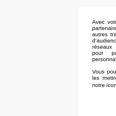
Avec vot
partenair
autres t
d’audie
réseaux 
pour p
personnali
Vous pou
les mett
notre ic