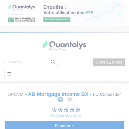
CONNEXION
-
AB Mortgage Income BX
-
OPCVM
LU0232527324
Notation Quantalys
Exporter