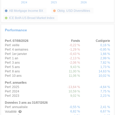
2024
2025
2026
AB Mortgage Income BX
Oblig. USD Diversifiées
ICE BofA US Broad Market Index
Performance
Perf. 07/08/2026
Fonds
Catégorie
Perf. veille
-0,22 %
0,16 %
Perf. 4 semaines
-1,29 %
-0,95 %
Perf. 1er janvier
-0,43 %
1,66 %
Perf. 1 an
-2,13 %
2,99 %
Perf. 3 ans
-2,06 %
7,82 %
Perf. 5 ans
9,43 %
1,73 %
Perf. 8 ans
11,00 %
14,63 %
Perf. 10 ans
11,06 %
10,02 %
Perf. annuelles
Perf. 2025
-13,64 %
-4,64 %
Perf. 2024
10,59 %
7,75 %
Perf. 2023
9,02 %
2,23 %
Données 3 ans au 31/07/2026
Perf. annualisée
-0,55 %
2,41 %
6,82 %
6,67 %
Volatilité