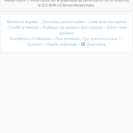
Market Index. L'indice utilisé sur le graphique de performance de ce fonds est
le ICE BofA US Broad Market Index.
Mentions légales
-
Données personnelles
-
Lutte anti-corruption
-
Conflit d'intérets
-
Politique de gestion des cookies
-
Gérer mes
cookies
Conditions d'utilisation
-
Nos produits / Qui sommes-nous ?
-
Contact
-
Charte éditoriale
-
Quantalys