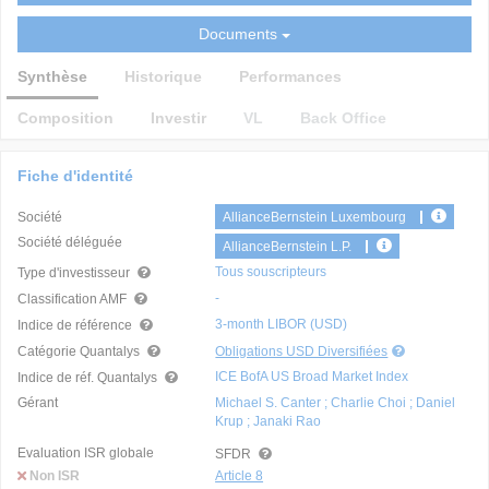
Documents
Synthèse
Historique
Performances
Composition
Investir
VL
Back Office
Fiche d'identité
Société
AllianceBernstein Luxembourg
Société déléguée
AllianceBernstein L.P.
Tous souscripteurs
Type d'investisseur
-
Classification AMF
3-month LIBOR (USD)
Indice de référence
Catégorie Quantalys
Obligations USD Diversifiées
ICE BofA US Broad Market Index
Indice de réf. Quantalys
Gérant
Michael S. Canter ; Charlie Choi ; Daniel
Krup ; Janaki Rao
Evaluation ISR globale
SFDR
Non ISR
Article 8