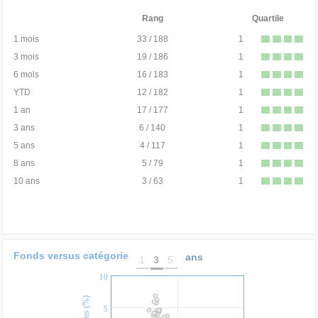
Rang
Quartile
1 mois
33 / 188
1
3 mois
19 / 186
1
6 mois
16 / 183
1
YTD
12 / 182
1
1 an
17 / 177
1
3 ans
6 / 140
1
5 ans
4 / 117
1
8 ans
5 / 79
1
10 ans
3 / 63
1
Fonds versus catégorie
ans
1
3
5
10
5