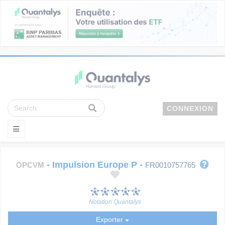
CONNEXION
-
Impulsion Europe P
-
OPCVM
FR0010757765
Notation Quantalys
Exporter