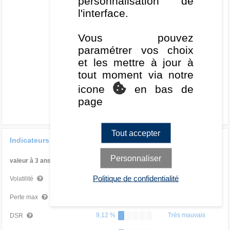
Perf. annualisée 3 ans (%)
personnalisation de
10
l'interface.
0
Vous pouvez
-10
paramétrer vos choix
-20
et les mettre à jour à
0
10
20
30
tout moment via notre
Volatilité annualisée 3 ans (%)
icone
en bas de
page
Tout accepter
Indicateurs de risque
Personnaliser
valeur à 3 ans
Par rapport à la Cat
Politique de confidentialité
13,11 %
Très mauvais
Volatilité
-10,19 %
Moyen
Perte max
9,12 %
Très mauvais
DSR