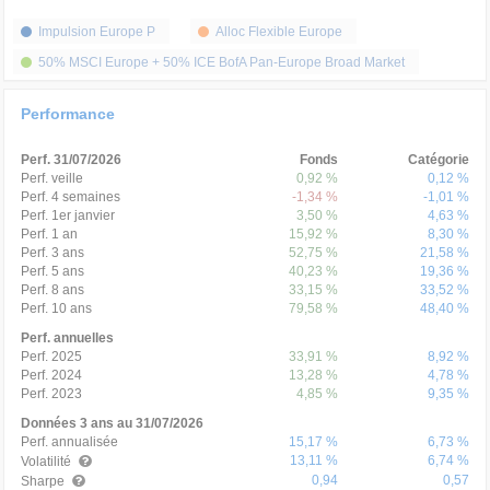
Impulsion Europe P
Alloc Flexible Europe
50% MSCI Europe + 50% ICE BofA Pan-Europe Broad Market
Performance
Perf. 31/07/2026
Fonds
Catégorie
Perf. veille
0,92 %
0,12 %
Perf. 4 semaines
-1,34 %
-1,01 %
Perf. 1er janvier
3,50 %
4,63 %
Perf. 1 an
15,92 %
8,30 %
Perf. 3 ans
52,75 %
21,58 %
Perf. 5 ans
40,23 %
19,36 %
Perf. 8 ans
33,15 %
33,52 %
Perf. 10 ans
79,58 %
48,40 %
Perf. annuelles
Perf. 2025
33,91 %
8,92 %
Perf. 2024
13,28 %
4,78 %
Perf. 2023
4,85 %
9,35 %
Données 3 ans au 31/07/2026
Perf. annualisée
15,17 %
6,73 %
13,11 %
6,74 %
Volatilité
0,94
0,57
Sharpe