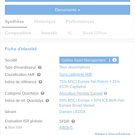
Documents
Synthèse
Historique
Performances
Composition
Investir
VL
Back Office
Fiche d'identité
Société
Galilee Asset Management
Tous souscripteurs
Type d'investisseur
Sans catégorie AMF
Classification AMF
75% MSCI Europe Net Return + 25%
Indice de référence
€STR Capitalisé
Catégorie Quantalys
Allocation Flexible Europe
50% MSCI Europe + 50% ICE BofA Pan-
Indice de réf. Quantalys
Europe Broad Market
Gérant
Damien LEDDA
Evaluation ISR globale
SFDR
Non ISR
Article 6
Valeur liquidative