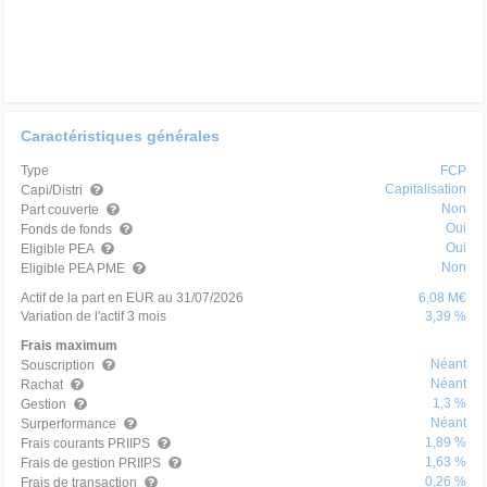
Caractéristiques générales
Type
FCP
Capitalisation
Capi/Distri
Non
Part couverte
Oui
Fonds de fonds
Oui
Eligible PEA
Non
Eligible PEA PME
Actif de la part en EUR au 31/07/2026
6,08 M€
Variation de l'actif 3 mois
3,39 %
Frais maximum
Néant
Souscription
Néant
Rachat
1,3 %
Gestion
Néant
Surperformance
1,89 %
Frais courants PRIIPS
1,63 %
Frais de gestion PRIIPS
0,26 %
Frais de transaction