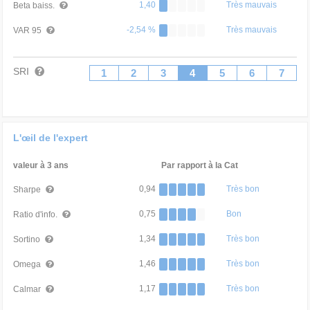
1,40
Très mauvais
Beta baiss.
-2,54 %
Très mauvais
VAR 95
SRI
1
2
3
4
5
6
7
L'œil de l'expert
valeur à 3 ans
Par rapport à la Cat
0,94
Très bon
Sharpe
0,75
Bon
Ratio d'info.
1,34
Très bon
Sortino
1,46
Très bon
Omega
1,17
Très bon
Calmar