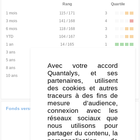
Rang
Quartile
1 mois
115 / 171
3
3 mois
141 / 168
4
6 mois
118 / 168
3
YTD
104 / 167
3
1 an
14 / 165
1
3 ans
3 / 156
1
5 ans
16 / 146
1
Avec votre accord
8 ans
59 / 123
2
Quantalys, et ses
10 ans
12 / 103
1
partenaires, utilisent
des cookies et autres
traceurs à des fins de
mesure d’audience,
Fonds versus catégorie
ans
connexion avec les
1
3
5
réseaux sociaux que
30
nous utilisons pour
20
partager du contenu, la