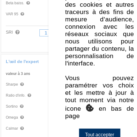
0,99
Moyen
des cookies et autres
Beta baiss.
traceurs à des fins de
-3,27 %
Mauvais
VAR 95
mesure d’audience,
connexion avec les
SRI
réseaux sociaux que
1
2
3
4
5
6
7
nous utilisons pour
partager du contenu, la
personnalisation de
L'œil de l'expert
l'interface.
valeur à 3 ans
Par rapport à la Cat
Vous pouvez
paramétrer vos choix
0,64
Moyen
Sharpe
et les mettre à jour à
-0,95
Mauvais
Ratio d'info.
tout moment via notre
0,90
Mauvais
Sortino
icone
en bas de
page
1,25
Mauvais
Omega
0,52
Mauvais
Calmar
Tout accepter