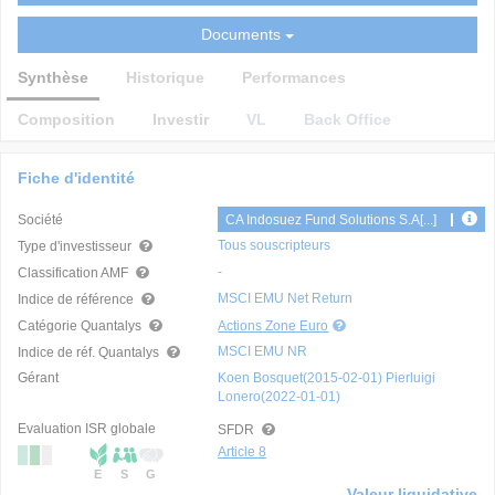
Documents
Synthèse
Historique
Performances
Composition
Investir
VL
Back Office
Fiche d'identité
Société
CA Indosuez Fund Solutions S.A[...]
Tous souscripteurs
Type d'investisseur
-
Classification AMF
MSCI EMU Net Return
Indice de référence
Catégorie Quantalys
Actions Zone Euro
MSCI EMU NR
Indice de réf. Quantalys
Gérant
Koen Bosquet(2015-02-01) Pierluigi
Lonero(2022-01-01)
Evaluation ISR globale
SFDR
Article 8
E
S
G
Valeur liquidative