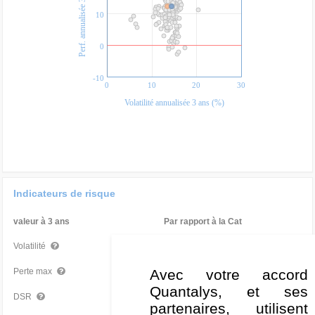
Perf. annualisée 3 ans (%)
10
0
-10
0
10
20
30
Volatilité annualisée 3 ans (%)
Indicateurs de risque
valeur à 3 ans
Par rapport à la Cat
14,42 %
Moyen
Volatilité
-17,21 %
Très mauvais
Avec votre accord
Perte max
Quantalys, et ses
10,36 %
Moyen
DSR
partenaires, utilisent