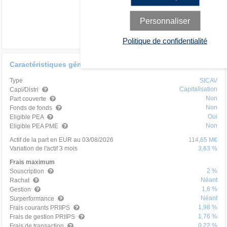
Personnaliser
Politique de confidentialité
Caractéristiques générales
Type
SICAV
Capitalisation
Capi/Distri
Non
Part couverte
Non
Fonds de fonds
Oui
Eligible PEA
Non
Eligible PEA PME
Actif de la part en EUR au 03/08/2026
114,65 M€
Variation de l'actif 3 mois
3,63 %
Frais maximum
2 %
Souscription
Néant
Rachat
1,6 %
Gestion
Néant
Surperformance
1,98 %
Frais courants PRIIPS
1,76 %
Frais de gestion PRIIPS
0,22 %
Frais de transaction