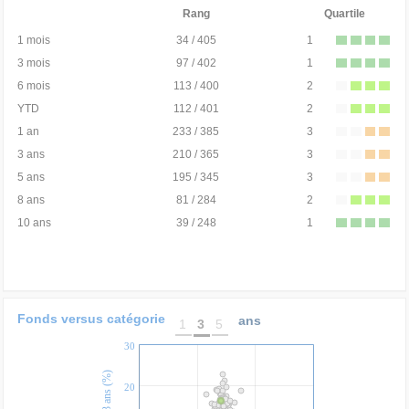
Rang
Quartile
1 mois
34 / 405
1
3 mois
97 / 402
1
6 mois
113 / 400
2
YTD
112 / 401
2
1 an
233 / 385
3
3 ans
210 / 365
3
5 ans
195 / 345
3
8 ans
81 / 284
2
10 ans
39 / 248
1
Fonds versus catégorie
ans
1
3
5
30
20