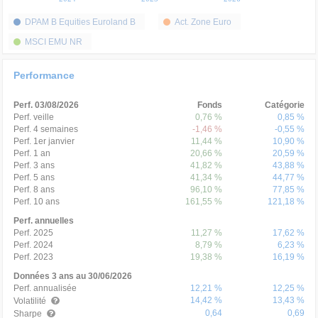
DPAM B Equities Euroland B
Act. Zone Euro
MSCI EMU NR
Performance
Perf. 03/08/2026
Fonds
Catégorie
Perf. veille
0,76 %
0,85 %
Perf. 4 semaines
-1,46 %
-0,55 %
Perf. 1er janvier
11,44 %
10,90 %
Perf. 1 an
20,66 %
20,59 %
Perf. 3 ans
41,82 %
43,88 %
Perf. 5 ans
41,34 %
44,77 %
Perf. 8 ans
96,10 %
77,85 %
Perf. 10 ans
161,55 %
121,18 %
Perf. annuelles
Perf. 2025
11,27 %
17,62 %
Perf. 2024
8,79 %
6,23 %
Perf. 2023
19,38 %
16,19 %
Données 3 ans au 30/06/2026
Perf. annualisée
12,21 %
12,25 %
14,42 %
13,43 %
Volatilité
0,64
0,69
Sharpe