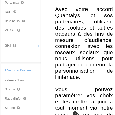
-
Perte max
Avec votre accord
-
DSR
Quantalys, et ses
partenaires, utilisent
0
-
Beta baiss.
des cookies et autres
-
-
VAR 95
traceurs à des fins de
mesure d’audience,
connexion avec les
SRI
1
2
3
4
5
6
7
réseaux sociaux que
nous utilisons pour
partager du contenu, la
personnalisation de
L'œil de l'expert
l'interface.
valeur à 1 an
Par rapport à la Cat
Vous pouvez
-
-
Sharpe
paramétrer vos choix
-
-
Ratio d'info.
et les mettre à jour à
tout moment via notre
-
-
Sortino
icone
en bas de