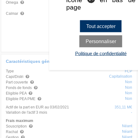
-
-
Omega
page
-
-
Calmar
Tout accepter
Personnaliser
Politique de confidentialité
Caractéristiques générales
Type
FCP
Capitalisation
Capi/Distri
Non
Part couverte
Non
Fonds de fonds
Non
Eligible PEA
Non
Eligible PEA PME
Actif de la part en EUR au 03/02/2021
351,11 M€
Variation de l'actif 3 mois
-
Frais maximum
Néant
Souscription
Néant
Rachat
Néant
Gestion