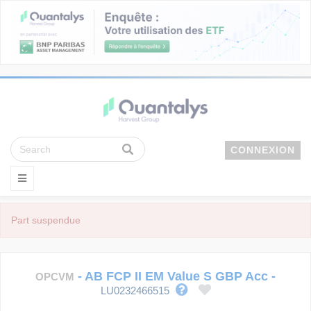
CONNEXION
Part suspendue
-
AB FCP II EM Value S GBP Acc
-
OPCVM
LU0232466515