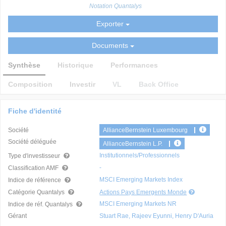
Notation Quantalys
Exporter
Documents
Synthèse
Historique
Performances
Composition
Investir
VL
Back Office
Fiche d'identité
Société
AllianceBernstein Luxembourg
Société déléguée
AllianceBernstein L.P.
Institutionnels/Professionnels
Type d'investisseur
-
Classification AMF
MSCI Emerging Markets Index
Indice de référence
Catégorie Quantalys
Actions Pays Emergents Monde
MSCI Emerging Markets NR
Indice de réf. Quantalys
Gérant
Stuart Rae, Rajeev Eyunni, Henry D'Auria