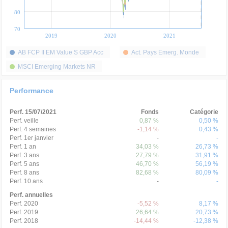
80
70
2019
2020
2021
AB FCP II EM Value S GBP Acc
Act. Pays Emerg. Monde
MSCI Emerging Markets NR
Performance
Perf. 15/07/2021
Fonds
Catégorie
Perf. veille
0,87 %
0,50 %
Perf. 4 semaines
-1,14 %
0,43 %
Perf. 1er janvier
-
-
Perf. 1 an
34,03 %
26,73 %
Perf. 3 ans
27,79 %
31,91 %
Perf. 5 ans
46,70 %
56,19 %
Perf. 8 ans
82,68 %
80,09 %
Perf. 10 ans
-
-
Perf. annuelles
Perf. 2020
-5,52 %
8,17 %
Perf. 2019
26,64 %
20,73 %
Perf. 2018
-14,44 %
-12,38 %