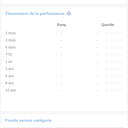
Classement de la performance
Rang
Quartile
1 mois
-
-
3 mois
-
-
6 mois
-
-
YTD
-
-
1 an
-
-
3 ans
-
-
5 ans
-
-
8 ans
-
-
10 ans
-
-
Fonds versus catégorie