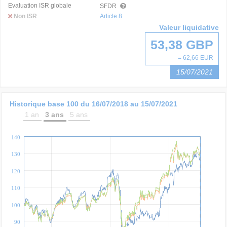
Evaluation ISR globale
SFDR
Non ISR
Article 8
Valeur liquidative
53,38 GBP
= 62,66 EUR
15/07/2021
Historique base 100 du
16/07/2018
au
15/07/2021
1 an
3 ans
5 ans
140
130
120
110
100
90