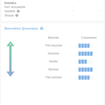
Données
Perf. annualisée
-
-
-
-
Volatilité
-
-
Sharpe
Baromètre Quantalys
Marchés
Classement
Très haussier
Haussier
Neutre
Baissier
Très baissier