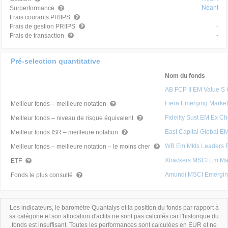
Néant
Surperformance
-
Frais courants PRIIPS
-
Frais de gestion PRIIPS
-
Frais de transaction
Pré-selection quantitative
Nom du fonds
AB FCP II EM Value S
Fiera Emerging Marke
Meilleur fonds – meilleure notation
Fidelity Sust EM Ex 
Meilleur fonds – niveau de risque équivalent
East Capital Global E
Meilleur fonds ISR – meilleure notation
WB Em Mkts Leaders 
Meilleur fonds – meilleure notation – le moins cher
Xtrackers MSCI Em M
ETF
Amundi MSCI Emergin
Fonds le plus consulté
Les indicateurs, le baromètre Quantalys et la position du fonds par rapport à
sa catégorie et son allocation d'actifs ne sont pas calculés car l'historique du
fonds est insuffisant. Toutes les performances sont calculées en EUR et ne