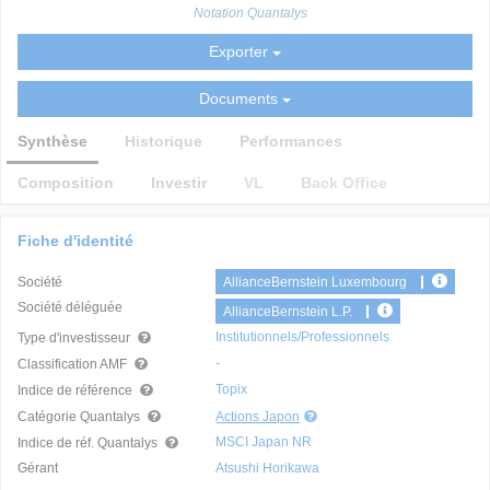
Notation Quantalys
Exporter
Documents
Synthèse
Historique
Performances
Composition
Investir
VL
Back Office
Fiche d'identité
Société
AllianceBernstein Luxembourg
Société déléguée
AllianceBernstein L.P.
Institutionnels/Professionnels
Type d'investisseur
-
Classification AMF
Topix
Indice de référence
Catégorie Quantalys
Actions Japon
MSCI Japan NR
Indice de réf. Quantalys
Gérant
Atsushi Horikawa