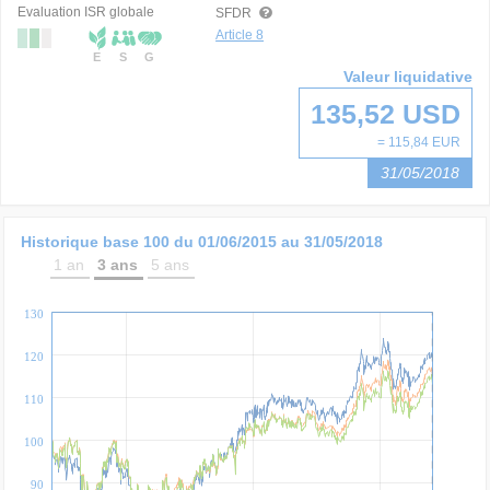
Evaluation ISR globale
SFDR
Article 8
E
S
G
Valeur liquidative
135,52 USD
= 115,84 EUR
31/05/2018
Historique base 100 du
01/06/2015
au
31/05/2018
1 an
3 ans
5 ans
130
120
110
100
90