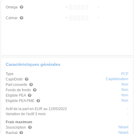
-
-
Omega
-
-
Calmar
Caractéristiques générales
Type
FCP
Capitalisation
Capi/Distri
Non
Part couverte
Non
Fonds de fonds
Non
Eligible PEA
Non
Eligible PEA PME
Actif de la part en EUR au 12/05/2022
-
Variation de l'actif 3 mois
-
Frais maximum
Néant
Souscription
Néant
Rachat