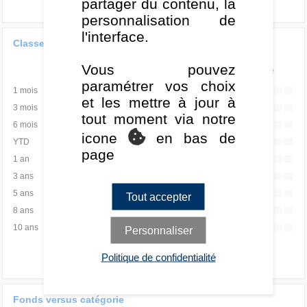
partager du contenu, la
personnalisation de
l'interface.
Classement de la performance
Vous pouvez
Rang
Quartile
paramétrer vos choix
1 mois
-
-
et les mettre à jour à
3 mois
-
-
tout moment via notre
6 mois
-
-
icone
en bas de
YTD
-
-
page
1 an
-
-
3 ans
-
-
5 ans
-
-
Tout accepter
8 ans
-
-
10 ans
-
-
Personnaliser
Politique de confidentialité
Fonds versus catégorie