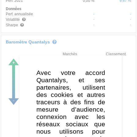
Perf. 2021
0,00 %
9,67 %
Données
Perf. annualisée
-
-
-
-
Volatilité
-
-
Sharpe
Baromètre Quantalys
Marchés
Classement
Très haussier
Avec votre accord
Haussier
Quantalys, et ses
Neutre
partenaires, utilisent
des cookies et autres
Baissier
traceurs à des fins de
Très baissier
mesure d’audience,
connexion avec les
réseaux sociaux que
nous utilisons pour