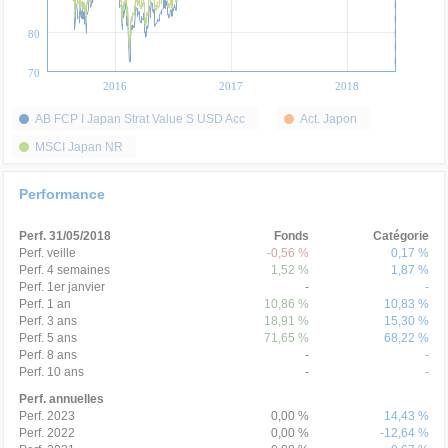
80
70
2016
2017
2018
AB FCP I Japan Strat Value S USD Acc
Act. Japon
MSCI Japan NR
Performance
Perf. 31/05/2018
Fonds
Catégorie
Perf. veille
-0,56 %
0,17 %
Perf. 4 semaines
1,52 %
1,87 %
Perf. 1er janvier
-
-
Perf. 1 an
10,86 %
10,83 %
Perf. 3 ans
18,91 %
15,30 %
Perf. 5 ans
71,65 %
68,22 %
Perf. 8 ans
-
-
Perf. 10 ans
-
-
Perf. annuelles
Perf. 2023
0,00 %
14,43 %
Perf. 2022
0,00 %
-12,64 %