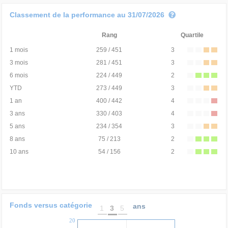
Classement de la performance au 31/07/2026
Rang
Quartile
1 mois
259 / 451
3
3 mois
281 / 451
3
6 mois
224 / 449
2
YTD
273 / 449
3
1 an
400 / 442
4
3 ans
330 / 403
4
5 ans
234 / 354
3
8 ans
75 / 213
2
10 ans
54 / 156
2
Fonds versus catégorie
ans
1
3
5
20