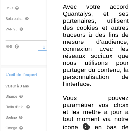
Avec votre accord
2,76 %
Mauvais
DSR
Quantalys, et ses
0,42
Mauvais
Beta baiss.
partenaires, utilisent
des cookies et autres
-0,75 %
Très mauvais
VAR 95
traceurs à des fins de
mesure d’audience,
SRI
1
2
3
4
5
6
7
connexion avec les
réseaux sociaux que
nous utilisons pour
partager du contenu, la
L'œil de l'expert
personnalisation de
l'interface.
valeur à 3 ans
Par rapport à la Cat
0,19
Très mauvais
Vous pouvez
Sharpe
paramétrer vos choix
-0,72
Mauvais
Ratio d'info.
et les mettre à jour à
0,25
Très mauvais
tout moment via notre
Sortino
icone
en bas de
1,10
Très mauvais
Omega