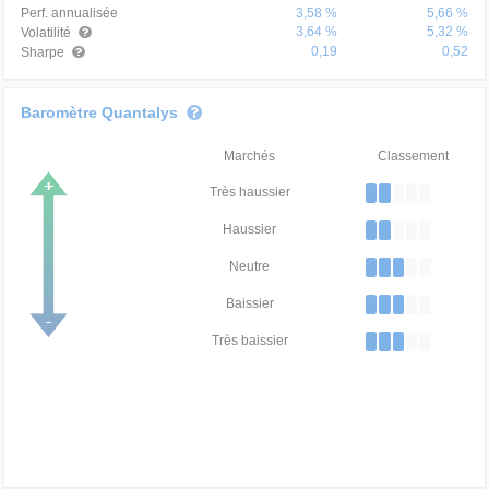
Perf. annualisée
3,58 %
5,66 %
3,64 %
5,32 %
Volatilité
0,19
0,52
Sharpe
Baromètre Quantalys
Marchés
Classement
Très haussier
Haussier
Neutre
Baissier
Très baissier