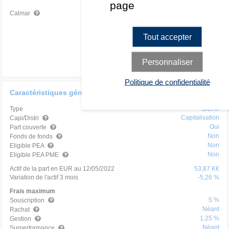
page
0,18
Très mauvais
Calmar
Tout accepter
Personnaliser
Politique de confidentialité
Caractéristiques générales
Type
SICAV
Capitalisation
Capi/Distri
Oui
Part couverte
Non
Fonds de fonds
Non
Eligible PEA
Non
Eligible PEA PME
Actif de la part en EUR au 12/05/2022
53,87 K€
Variation de l'actif 3 mois
-5,26 %
Frais maximum
5 %
Souscription
Néant
Rachat
1,25 %
Gestion
Néant
Surperformance