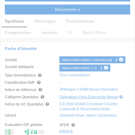
Documents
Synthèse
Historique
Performances
Composition
Investir
VL
Back Office
Fiche d'identité
Société
AllianceBernstein Luxembourg
Société déléguée
AllianceBernstein L.P.
Tous souscripteurs
Type d'investisseur
-
Classification AMF
JPMorgan CEMBI Broad Diversified
Indice de référence
Catégorie Quantalys
Obligations Pays Emergents Monde
ICE BofA Global Crossover Country
Indice de réf. Quantalys
Corporate & Government Index
Gérant
Shamaila Khan, Marco Santamaria
Evaluation ISR globale
SFDR
Article 8