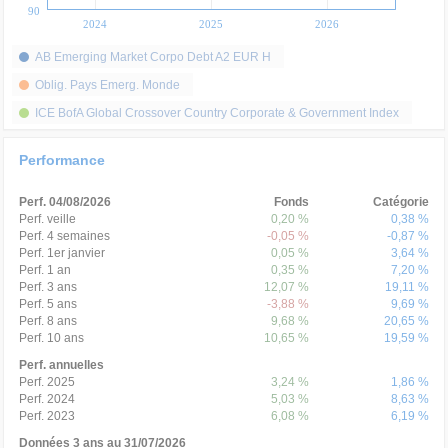
90
2024
2025
2026
AB Emerging Market Corpo Debt A2 EUR H
Oblig. Pays Emerg. Monde
ICE BofA Global Crossover Country Corporate & Government Index
Performance
Perf. 04/08/2026
Fonds
Catégorie
Perf. veille
0,20 %
0,38 %
Perf. 4 semaines
-0,05 %
-0,87 %
Perf. 1er janvier
0,05 %
3,64 %
Perf. 1 an
0,35 %
7,20 %
Perf. 3 ans
12,07 %
19,11 %
Perf. 5 ans
-3,88 %
9,69 %
Perf. 8 ans
9,68 %
20,65 %
Perf. 10 ans
10,65 %
19,59 %
Perf. annuelles
Perf. 2025
3,24 %
1,86 %
Perf. 2024
5,03 %
8,63 %
Perf. 2023
6,08 %
6,19 %
Données 3 ans au 31/07/2026