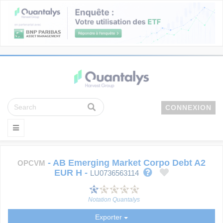
CONNEXION
-
AB Emerging Market Corpo Debt A2
OPCVM
EUR H
-
LU0736563114
Notation Quantalys
Exporter