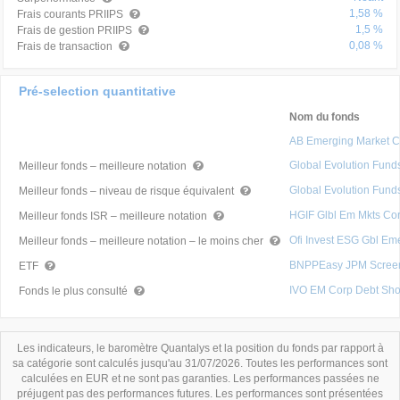
1,58 %
Frais courants PRIIPS
1,5 %
Frais de gestion PRIIPS
0,08 %
Frais de transaction
Pré-selection quantitative
Nom du fonds
AB Emerging Market 
Global Evolution Fund
Meilleur fonds – meilleure notation
Global Evolution Fund
Meilleur fonds – niveau de risque équivalent
HGIF Glbl Em Mkts Co
Meilleur fonds ISR – meilleure notation
Ofi Invest ESG Gbl Em
Meilleur fonds – meilleure notation – le moins cher
BNPPEasy JPM Screen
ETF
IVO EM Corp Debt Sho
Fonds le plus consulté
Les indicateurs, le baromètre Quantalys et la position du fonds par rapport à
sa catégorie sont calculés jusqu'au 31/07/2026. Toutes les performances sont
calculées en EUR et ne sont pas garanties. Les performances passées ne
préjugent pas des performances futures. Les performances sont présentées