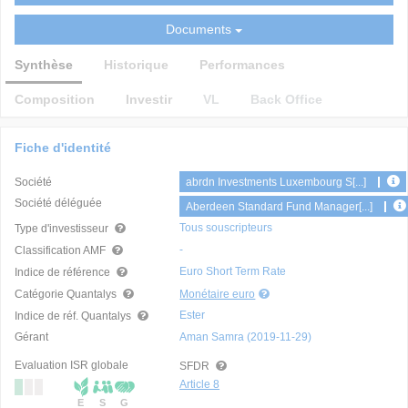
Documents
Synthèse
Historique
Performances
Composition
Investir
VL
Back Office
Fiche d'identité
Société
abrdn Investments Luxembourg S[...]
Société déléguée
Aberdeen Standard Fund Manager[...]
Tous souscripteurs
Type d'investisseur
-
Classification AMF
Euro Short Term Rate
Indice de référence
Catégorie Quantalys
Monétaire euro
Ester
Indice de réf. Quantalys
Gérant
Aman Samra (2019-11-29)
Evaluation ISR globale
SFDR
Article 8
E
S
G