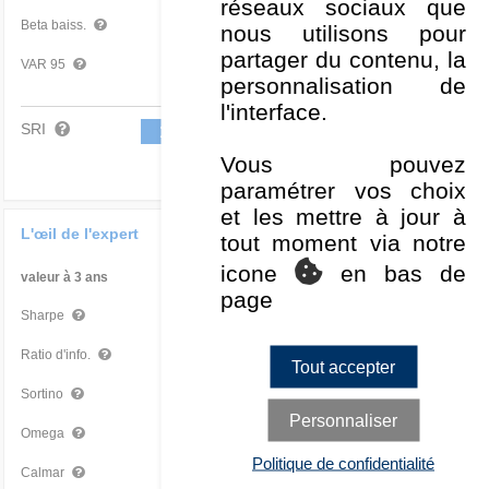
réseaux sociaux que
0
-
Beta baiss.
nous utilisons pour
partager du contenu, la
0,03 %
Moyen
VAR 95
personnalisation de
l'interface.
SRI
1
2
3
4
5
6
7
Vous pouvez
paramétrer vos choix
et les mettre à jour à
L'œil de l'expert
tout moment via notre
icone
en bas de
valeur à 3 ans
Par rapport à la Cat
page
-0,70
Mauvais
Sharpe
-2,76
Très mauvais
Ratio d'info.
Tout accepter
-3,07
Très mauvais
Sortino
Personnaliser
0,38
Mauvais
Omega
Politique de confidentialité
-
-
Calmar