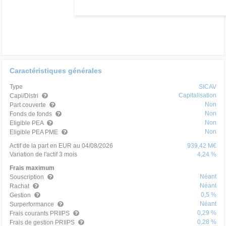
Caractéristiques générales
Type
SICAV
Capitalisation
Capi/Distri
Non
Part couverte
Non
Fonds de fonds
Non
Eligible PEA
Non
Eligible PEA PME
Actif de la part en EUR au 04/08/2026
939,42 M€
Variation de l'actif 3 mois
4,24 %
Frais maximum
Néant
Souscription
Néant
Rachat
0,5 %
Gestion
Néant
Surperformance
0,29 %
Frais courants PRIIPS
0,28 %
Frais de gestion PRIIPS