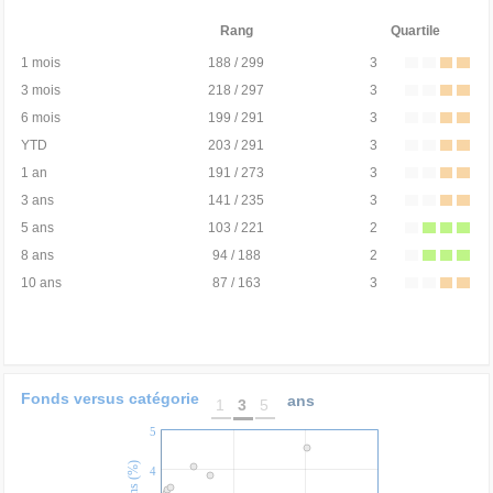
Rang
Quartile
1 mois
188 / 299
3
3 mois
218 / 297
3
6 mois
199 / 291
3
YTD
203 / 291
3
1 an
191 / 273
3
3 ans
141 / 235
3
5 ans
103 / 221
2
8 ans
94 / 188
2
10 ans
87 / 163
3
Fonds versus catégorie
ans
1
3
5
5
4