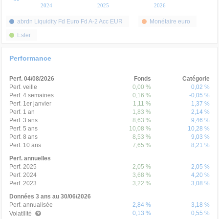
2024
2025
2026
abrdn Liquidity Fd Euro Fd A-2 Acc EUR
Monétaire euro
Ester
Performance
Perf. 04/08/2026
Fonds
Catégorie
Perf. veille
0,00 %
0,02 %
Perf. 4 semaines
0,16 %
-0,05 %
Perf. 1er janvier
1,11 %
1,37 %
Perf. 1 an
1,83 %
2,14 %
Perf. 3 ans
8,63 %
9,46 %
Perf. 5 ans
10,08 %
10,28 %
Perf. 8 ans
8,53 %
9,03 %
Perf. 10 ans
7,65 %
8,21 %
Perf. annuelles
Perf. 2025
2,05 %
2,05 %
Perf. 2024
3,68 %
4,20 %
Perf. 2023
3,22 %
3,08 %
Données 3 ans au 30/06/2026
Perf. annualisée
2,84 %
3,18 %
0,13 %
0,55 %
Volatilité