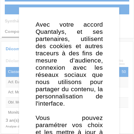
Documents
Synthèse
Historique
Performances
Avec votre accord
Quantalys, et ses
Composition
Investir
VL
Back Office
partenaires, utilisent
des cookies et autres
Décomposition moyenne
traceurs à des fins de
mesure d’audience,
1 an
3 ans
5 ans
Déclaratif
Statistiques
connexion avec les
Classe d'actifs
0
25
50
réseaux sociaux que
nous utilisons pour
Act. Europe
40,6%
partager du contenu, la
Act. Monde ex Europe
24,6%
personnalisation de
l'interface.
Obl. Monde
34,8%
Monétaire
-
Vous pouvez
3 an(s) - R² = 90,3
paramétrer vos choix
Analyse de style au : 30/06/2026
et les mettre à jour à