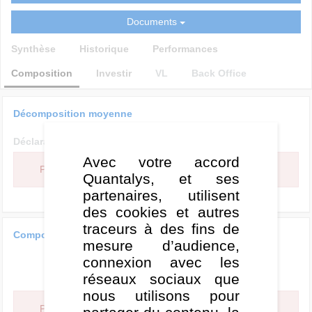
Documents
Synthèse
Historique
Performances
Composition
Investir
VL
Back Office
Décomposition moyenne
Déclaratif
Statistiques
Avec votre accord
Pas d'analyse de style car elle n’est pas assez fiable.
Quantalys, et ses
partenaires, utilisent
des cookies et autres
traceurs à des fins de
Composition glissante 3 ans
mesure d’audience,
connexion avec les
réseaux sociaux que
nous utilisons pour
Pas d'analyse de style car elle n’est pas assez fiable.