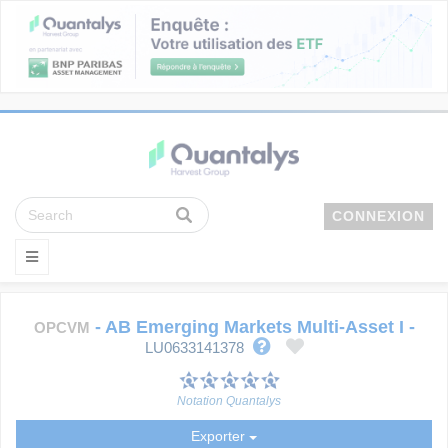
CONNEXION
-
AB Emerging Markets Multi-Asset I
-
OPCVM
LU0633141378
Notation Quantalys
Exporter