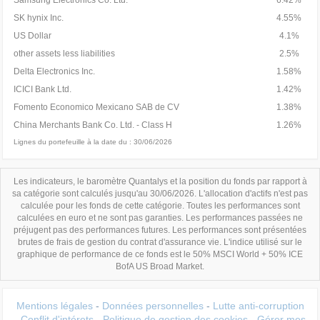
Samsung Electronics Co. Ltd.
6.42%
SK hynix Inc.
4.55%
US Dollar
4.1%
other assets less liabilities
2.5%
Delta Electronics Inc.
1.58%
ICICI Bank Ltd.
1.42%
Fomento Economico Mexicano SAB de CV
1.38%
China Merchants Bank Co. Ltd. - Class H
1.26%
Lignes du portefeuille à la date du : 30/06/2026
Les indicateurs, le baromètre Quantalys et la position du fonds par rapport à
sa catégorie sont calculés jusqu'au 30/06/2026. L'allocation d'actifs n'est pas
calculée pour les fonds de cette catégorie. Toutes les performances sont
calculées en euro et ne sont pas garanties. Les performances passées ne
préjugent pas des performances futures. Les performances sont présentées
brutes de frais de gestion du contrat d'assurance vie. L'indice utilisé sur le
graphique de performance de ce fonds est le 50% MSCI World + 50% ICE
BofA US Broad Market.
Mentions légales
-
Données personnelles
-
Lutte anti-corruption
-
Conflit d'intérets
-
Politique de gestion des cookies
-
Gérer mes