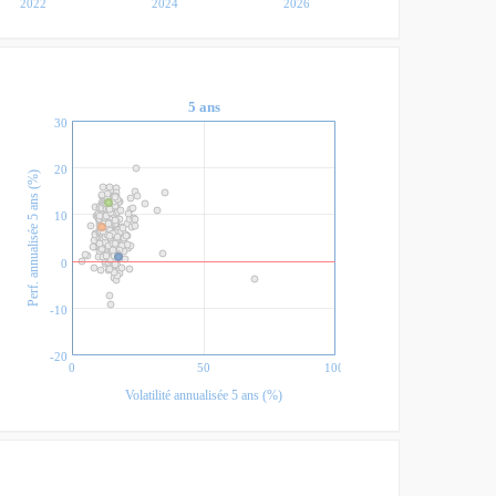
2022
2024
2026
5 ans
30
20
Perf. annualisée 5 ans (%)
10
0
-10
-20
0
50
100
Volatilité annualisée 5 ans (%)