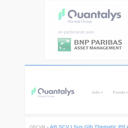
Info
Fonds
-
AB SCV I Sus Glb Thematic Ptf
OPCVM