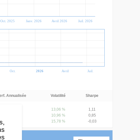
Oct. 2025
Janv. 2026
Avril 2026
Juil. 2026
Oct.
2026
Avril
Juil.
erf. Annualisée
Volatilité
Sharpe
17,43 %
13,06 %
1,11
12,17 %
10,96 %
0,85
s,
2,47 %
15,78 %
-0,03
ns
es