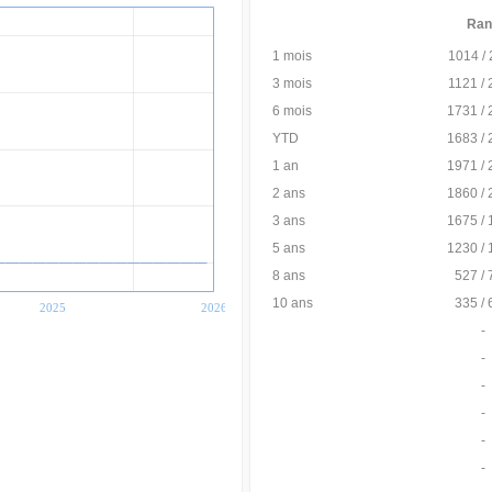
Ran
1 mois
1014 /
3 mois
1121 /
6 mois
1731 /
YTD
1683 /
1 an
1971 /
2 ans
1860 /
3 ans
1675 /
5 ans
1230 /
8 ans
527 / 
10 ans
335 / 
2025
2026
-
-
-
-
-
-