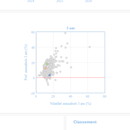
2024
2025
2026
3 ans
60
Perf. annualisée 3 ans (%)
40
20
0
-20
0
20
40
60
80
Volatilité annualisée 3 ans (%)
Classement