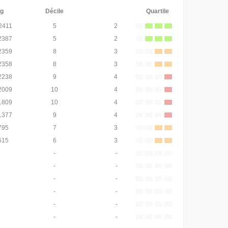
g
Décile
Quartile
 2411
5
2
 2387
5
2
 2359
8
3
 2358
8
3
 2238
9
4
 2009
10
4
 1809
10
4
 1377
9
4
795
7
3
615
6
3
-
-
-
-
-
-
-
-
-
-
-
-