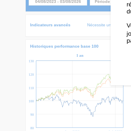
04/08/2023
-
03/08/2026
r
d
V
Indicateurs avancés
Nécessite une licence 
j
p
Historiques performance base 100
1 an
130
120
110
100
90
80