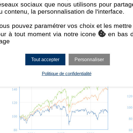
indice / catégo
éseaux sociaux que nous utilisons pour partag
u contenu, la personnalisation de l'interface.
ous pouvez paramétrer vos choix et les mettre
Pro+
our à tout moment via notre icone
en bas 
age
3 ans
Tout accepter
Personnaliser
180
180
Politique de confidentialité
160
160
140
140
120
120
100
100
80
80
60