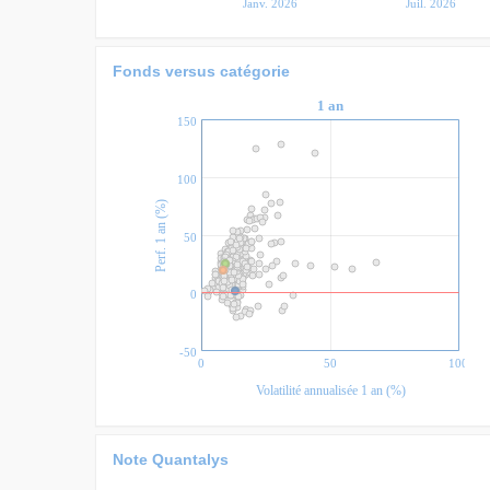
Janv. 2026
Juil. 2026
Fonds versus catégorie
1 an
150
100
)
50
P
e
r
f
.
1
a
n
(
%
0
-50
0
50
100
Volatilité annualisée 1 an (%)
Note Quantalys