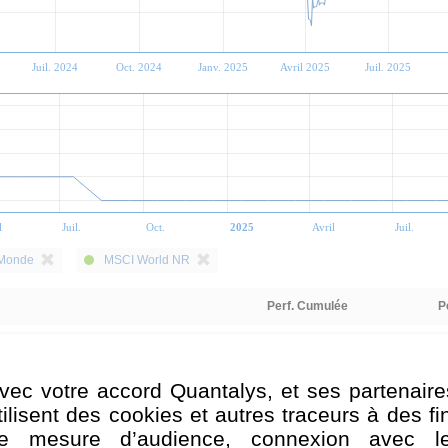
Juil. 2024
Oct. 2024
Janv. 2025
Avril 2025
Juil. 2025
l
Juil.
Oct.
2025
Avril
Juil.
 Monde
MSCI World NR
Perf. Cumulée
P
62,01 %
41,2 %
vec votre accord Quantalys, et ses partenaire
7,61 %
tilisent des cookies et autres traceurs à des fi
e mesure d’audience, connexion avec l