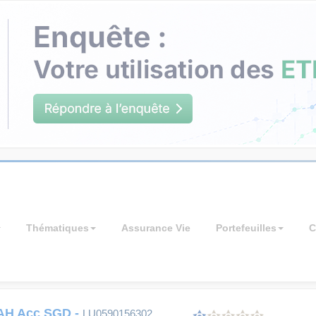
Thématiques
Assurance Vie
Portefeuilles
C
 AH Acc SGD
-
LU0590156302