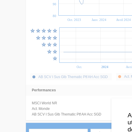
90
80
Oct. 2023
Janv. 2024
Avril 2024
Oct.
2024
Avri
Act.
AB SCV I Sus Glb Thematic Ptf AH Acc SGD
Performances
MSCI World NR
Act. Monde
A
AB SCV I Sus Glb Thematic Ptf AH Acc SGD
u
d