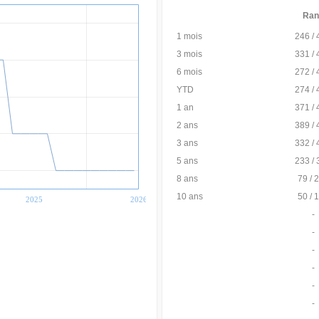
Ran
1 mois
246 / 
3 mois
331 / 
6 mois
272 / 
YTD
274 / 
1 an
371 / 
2 ans
389 / 
3 ans
332 / 
5 ans
233 / 
8 ans
79 / 
10 ans
50 / 
2025
2026
-
-
-
-
-
-