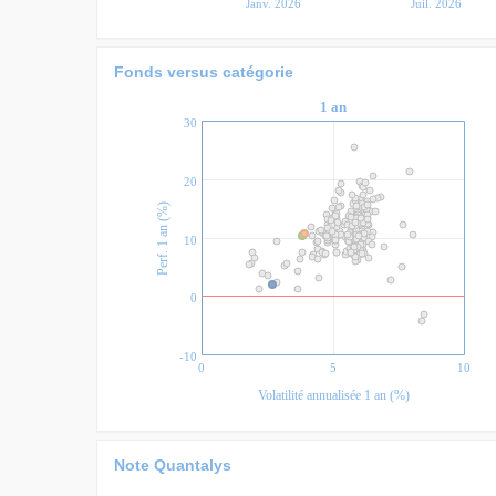
Janv. 2026
Juil. 2026
Fonds versus catégorie
1 an
30
20
)
10
P
e
r
f
.
1
a
n
(
%
0
-10
0
5
10
Volatilité annualisée 1 an (%)
Note Quantalys