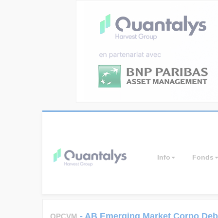
Info
Fonds
-
AB Emerging Market Corpo Deb
OPCVM