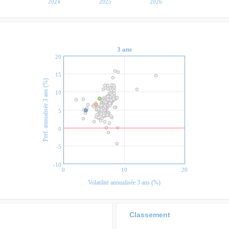
2024
2025
2026
3 ans
20
15
Perf. annualisée 3 ans (%)
10
5
0
-5
-10
0
10
20
Volatilité annualisée 3 ans (%)
Classement