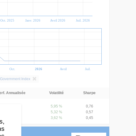
Oct. 2025
Janv. 2026
Avril 2026
Juil. 2026
Oct.
2026
Avril
Juil.
& Government Index
erf. Annualisée
Volatilité
Sharpe
7,41 %
5,95 %
0,76
5,92 %
5,32 %
0,57
4,53 %
3,62 %
0,45
s,
ns
es