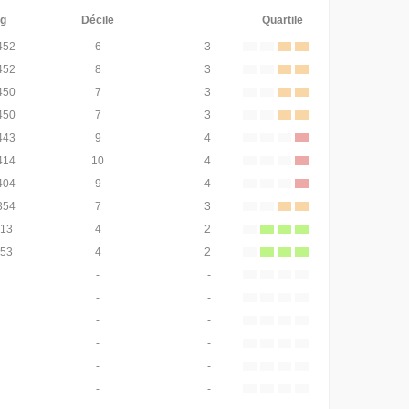
g
Décile
Quartile
452
6
3
452
8
3
450
7
3
450
7
3
443
9
4
414
10
4
404
9
4
354
7
3
213
4
2
153
4
2
-
-
-
-
-
-
-
-
-
-
-
-