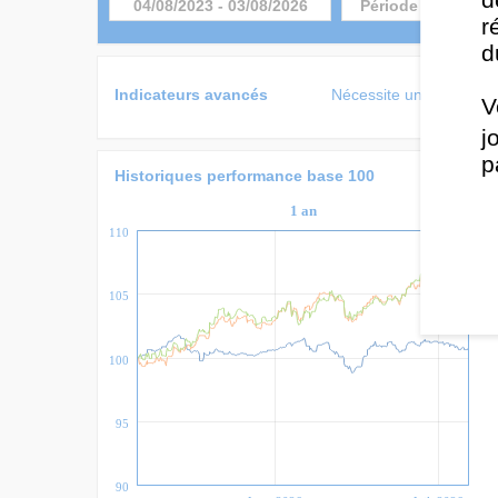
04/08/2023
-
03/08/2026
r
d
Indicateurs avancés
Nécessite une licence 
V
j
p
Historiques performance base 100
1 an
110
105
100
95
90