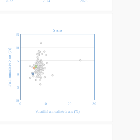
2022
2024
2026
5 ans
15
10
Perf. annualisée 5 ans (%)
5
0
-5
-10
0
10
20
30
Volatilité annualisée 5 ans (%)