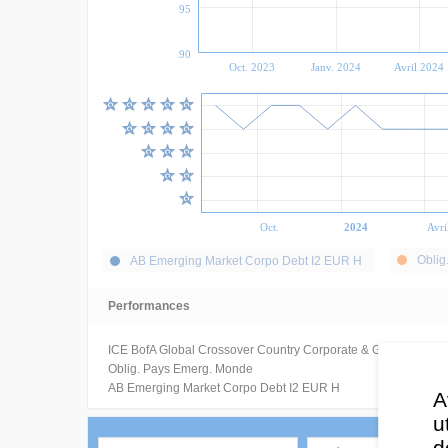
95
90
Oct. 2023
Janv. 2024
Avril 2024
Oct.
2024
Avri
Oblig
AB Emerging Market Corpo Debt I2 EUR H
Performances
ICE BofA Global Crossover Country Corporate & Government 
Oblig. Pays Emerg. Monde
AB Emerging Market Corpo Debt I2 EUR H
A
u
d