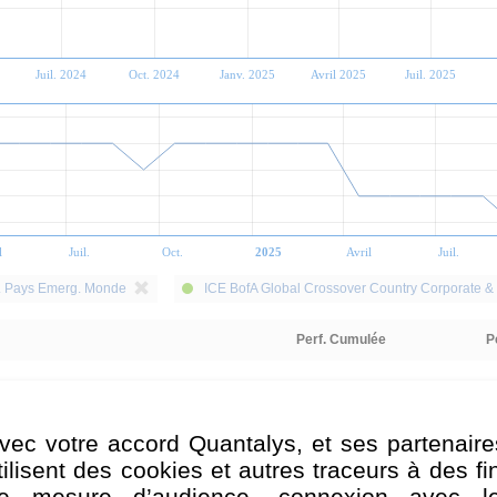
Juil. 2024
Oct. 2024
Janv. 2025
Avril 2025
Juil. 2025
l
Juil.
Oct.
2025
Avril
Juil.
. Pays Emerg. Monde
ICE BofA Global Crossover Country Corporate 
Perf. Cumulée
P
Index
23,93 %
18,84 %
14,23 %
vec votre accord Quantalys, et ses partenaire
tilisent des cookies et autres traceurs à des fi
e mesure d’audience, connexion avec l