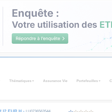
Thématiques
Assurance Vie
Portefeuilles
C
t I2 EUR H
-
LU0736563544