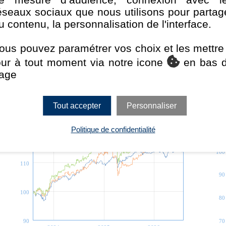
indice / catégo
éseaux sociaux que nous utilisons pour partag
u contenu, la personnalisation de l'interface.
Pro+
ous pouvez paramétrer vos choix et les mettre
our à tout moment via notre icone
en bas 
age
3 ans
Tout accepter
Personnaliser
130
120
Politique de confidentialité
110
120
100
110
90
100
80
90
70