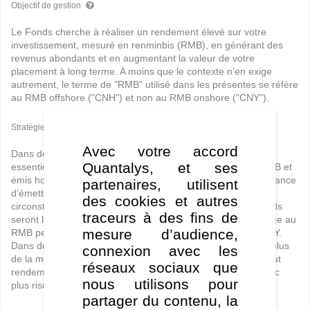
Objectif de gestion
Le Fonds cherche à réaliser un rendement élevé sur votre
investissement, mesuré en renminbis (RMB), en générant des
revenus abondants et en augmentant la valeur de votre
placement à long terme. A moins que le contexte n’en exige
autrement, le terme de "RMB" utilisé dans les présentes se réfère
au RMB offshore ("CNH") et non au RMB onshore ("CNY").
Stratégie de gestion
Avec votre accord
Dans des circonstances normales, le Fonds investit
Quantalys, et ses
essentiellement dans (i) des titres de créance libellés en RMB et
émis hors de Chine continentale et (ii) dans des titres de créance
partenaires, utilisent
d’émetteurs asiatiques non libellés en RMB. Dans des
des cookies et autres
circonstances normales, au moins 80% de l'actif net du Fonds
traceurs à des fins de
seront libellés en ou exposés au RMB. L’exposition de change au
mesure d’audience,
RMB peut être obtenue par l’intermédiaire du CNH et du CNY.
Dans des circonstances normales, le Fonds n’investira pas plus
connexion avec les
de la moitié de son actif net dans des titres de créance à haut
réseaux sociaux que
rendement, à note inférieure (non Investment Grade) et donc
nous utilisons pour
plus risqués.
partager du contenu, la