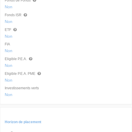
Fonds de Fonds
Non
Fonds ISR
Non
ETF
Non
FIA
Non
Eligible P.E.A.
Non
Eligible P.E.A. PME
Non
Investissements verts
Non
Horizon de placement