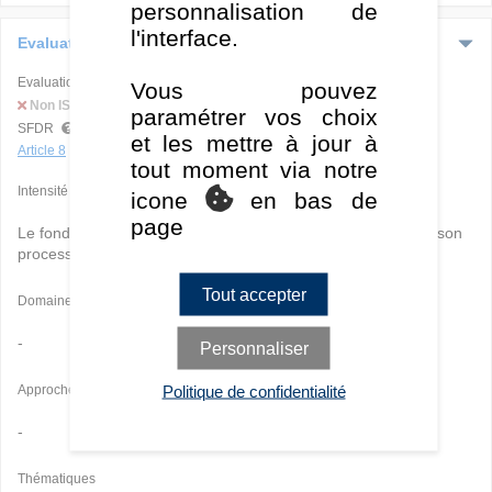
personnalisation de
l'interface.
Evaluation ESG
Evaluation ISR globale
Vous pouvez
Non ISR
paramétrer vos choix
SFDR
et les mettre à jour à
Article 8
tout moment via notre
Intensité
icone
en bas de
page
Le fonds
n'intègre pas
les critères extra-financiers (ESG) à son
processus d'investissement.
Tout accepter
Domaines
-
Personnaliser
Politique de confidentialité
Approches
-
Thématiques