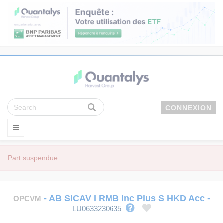
CONNEXION
Part suspendue
-
AB SICAV I RMB Inc Plus S HKD Acc
-
OPCVM
LU0633230635