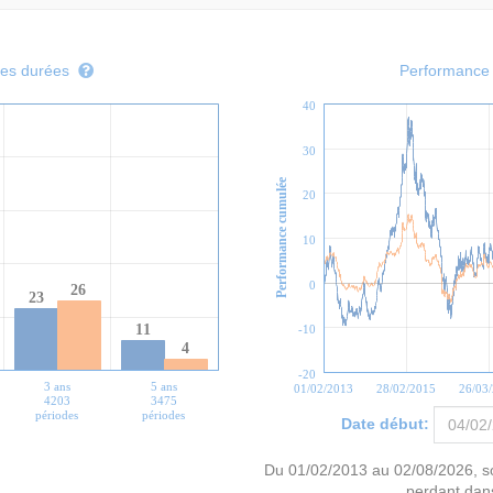
tes durées
Performance g
40
30
Performance cumulée
20
10
0
26
23
11
-10
4
-20
3 ans
5 ans
01/02/2013
28/02/2015
26/03
4203
3475
périodes
périodes
Date début:
Du
01/02/2013
au
02/08/2026
, s
perdant da