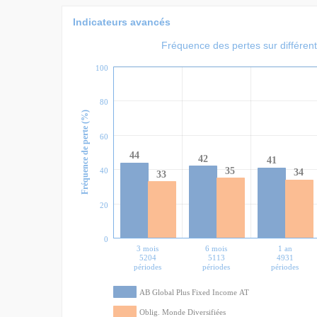
Indicateurs avancés
Fréquence des pertes sur différen
100
80
Fréquence de perte (%)
60
44
42
41
35
40
34
33
20
0
3 mois
6 mois
1 an
5204
5113
4931
périodes
périodes
périodes
AB Global Plus Fixed Income AT
Oblig. Monde Diversifiées