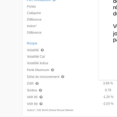
d
Perf Annualisée
Différence
-3,38 %
3,57 %
0,82 %
3,86 %
4,66 %
-4
r
Fonds
5,09 %
d
Catégorie
3,95 %
Différence
1,14 %
V
Indice*
2,92 %
j
Différence
2,17 %
p
Risque
6,39 %
Volatilité
Volatilité Cat
2,32 %
Volatilité Indice
3,80 %
-3,90 %
Perte Maximum
225 j
Délai de recouvrement
3,99 %
DSR
0,78
Sortino
-1,26 %
VAR 95
-2,03 %
VAR 99
Indice*: ICE BofA Global Broad Market