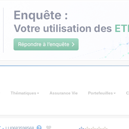
Thématiques
Assurance Vie
Portefeuilles
C
T
-
LU0683598568