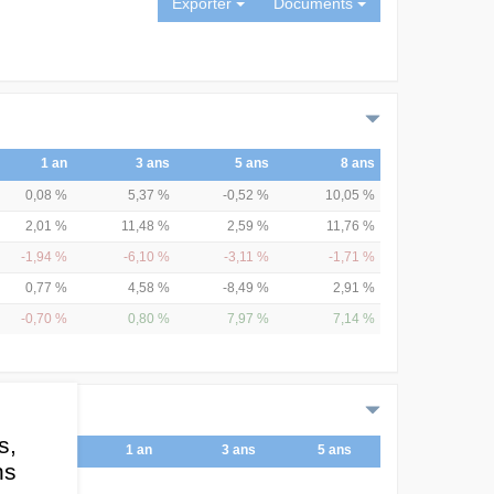
Exporter
Documents
1 an
3 ans
5 ans
8 ans
0,08 %
5,37 %
-0,52 %
10,05 %
2,01 %
11,48 %
2,59 %
11,76 %
-1,94 %
-6,10 %
-3,11 %
-1,71 %
0,77 %
4,58 %
-8,49 %
2,91 %
-0,70 %
0,80 %
7,97 %
7,14 %
s,
1 an
3 ans
5 ans
ns