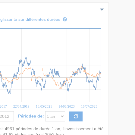
lissante sur différentes durées
/2017
22/04/2019
18/05/2021
14/06/2023
10/07/2025
Périodes de:
oit
4931
périodes de durée
1 an
, l'investissement a été
ns
41,63 %
des cas (soit
2053
fois).