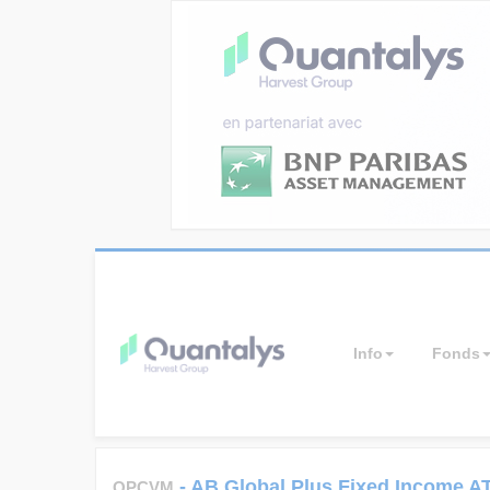
Info
Fonds
-
AB Global Plus Fixed Income A
OPCVM