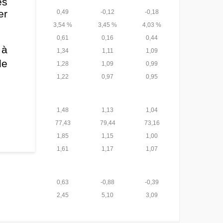
es
er
0,49
-0,12
-0,18
3,54 %
3,45 %
4,03 %
0,61
0,16
0,44
 à
1,34
1,11
1,09
de
1,28
1,09
0,99
1,22
0,97
0,95
1,48
1,13
1,04
77,43
79,44
73,16
1,85
1,15
1,00
1,61
1,17
1,07
0,63
-0,88
-0,39
2,45
5,10
3,09