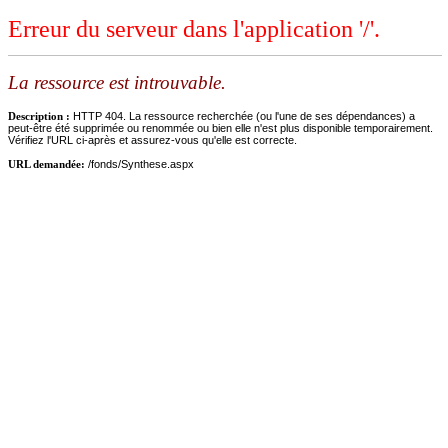
Erreur du serveur dans l'application '/'.
La ressource est introuvable.
Description :
HTTP 404. La ressource recherchée (ou l'une de ses dépendances) a
peut-être été supprimée ou renommée ou bien elle n'est plus disponible temporairement.
Vérifiez l'URL ci-après et assurez-vous qu'elle est correcte.
URL demandée:
/fonds/Synthese.aspx