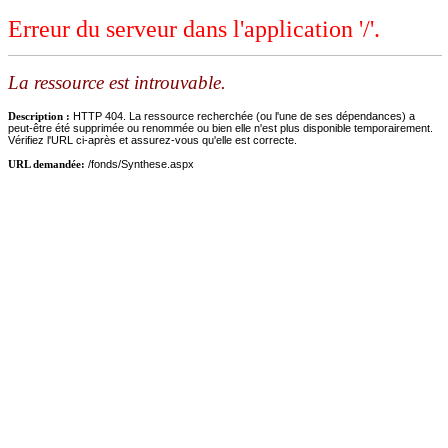
Erreur du serveur dans l'application '/'.
La ressource est introuvable.
Description :
HTTP 404. La ressource recherchée (ou l'une de ses dépendances) a
peut-être été supprimée ou renommée ou bien elle n'est plus disponible temporairement.
Vérifiez l'URL ci-après et assurez-vous qu'elle est correcte.
URL demandée:
/fonds/Synthese.aspx