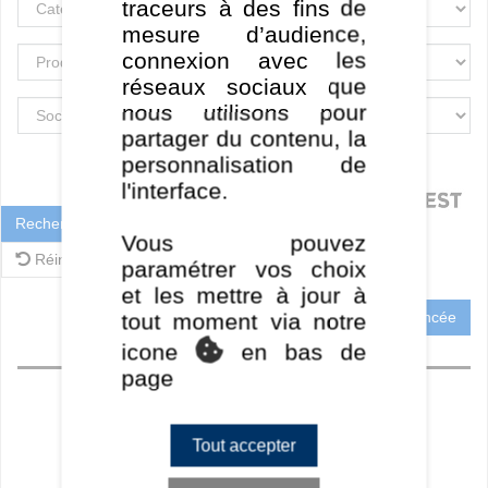
traceurs à des fins de
mesure d’audience,
connexion avec les
réseaux sociaux que
nous utilisons pour
partager du contenu, la
personnalisation de
l'interface.
Rechercher
Vous pouvez
Réinitialiser
paramétrer vos choix
et les mettre à jour à
Recherche Avancée
tout moment via notre
icone
en bas de
Accueil
page
Perf CT
Perf MT / LT
Tout accepter
Ratios
Frais