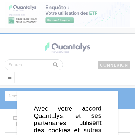
CONNEXION
Avec votre accord
Quantalys, et ses
OPCVM
Support en euro / Eurocroissance
partenaires, utilisent
SCPI
ETF
FCPE
FCPR
des cookies et autres