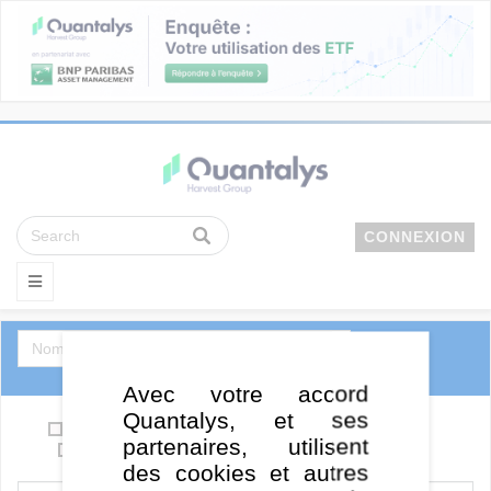
CONNEXION
Avec votre accord
Quantalys, et ses
OPCVM
Support en euro / Eurocroissance
partenaires, utilisent
SCPI
ETF
FCPE
FCPR
des cookies et autres