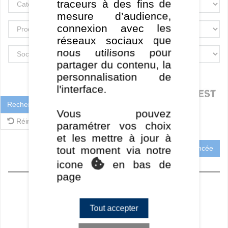
traceurs à des fins de
mesure d’audience,
connexion avec les
réseaux sociaux que
nous utilisons pour
partager du contenu, la
personnalisation de
l'interface.
Rechercher
Vous pouvez
Réinitialiser
paramétrer vos choix
et les mettre à jour à
Recherche Avancée
tout moment via notre
icone
en bas de
Accueil
page
Perf CT
Perf MT / LT
Tout accepter
Ratios
Frais