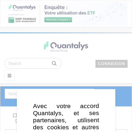
CONNEXION
Avec votre accord
Quantalys, et ses
OPCVM
Support en euro / Eurocroissance
partenaires, utilisent
SCPI
ETF
FCPE
FCPR
des cookies et autres