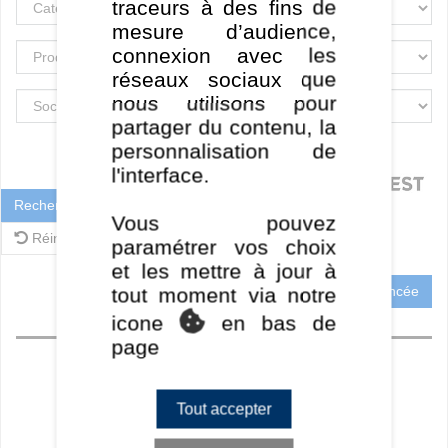
traceurs à des fins de
mesure d’audience,
connexion avec les
réseaux sociaux que
nous utilisons pour
partager du contenu, la
personnalisation de
l'interface.
Rechercher
Vous pouvez
Réinitialiser
paramétrer vos choix
et les mettre à jour à
Recherche Avancée
tout moment via notre
icone
en bas de
Accueil
page
Perf CT
Perf MT / LT
Tout accepter
Ratios
Frais