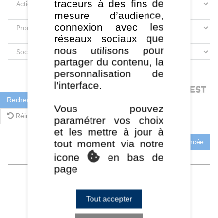
traceurs à des fins de
mesure d’audience,
connexion avec les
réseaux sociaux que
nous utilisons pour
partager du contenu, la
personnalisation de
l'interface.
Rechercher
Vous pouvez
Réinitialiser
paramétrer vos choix
et les mettre à jour à
Recherche Avancée
tout moment via notre
icone
en bas de
Accueil
page
Perf CT
Perf MT / LT
Tout accepter
Ratios
Frais