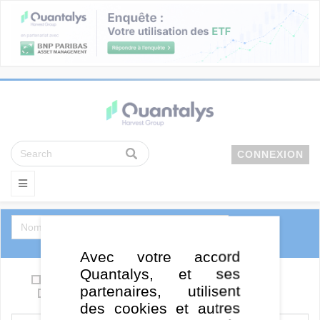
CONNEXION
Avec votre accord
Quantalys, et ses
OPCVM
Support en euro / Eurocroissance
partenaires, utilisent
SCPI
ETF
FCPE
FCPR
des cookies et autres