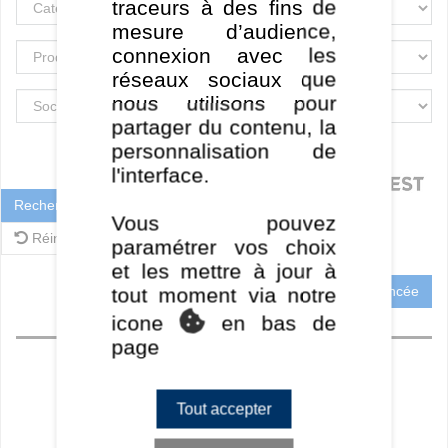
traceurs à des fins de
mesure d’audience,
connexion avec les
réseaux sociaux que
nous utilisons pour
partager du contenu, la
personnalisation de
l'interface.
Rechercher
Vous pouvez
Réinitialiser
paramétrer vos choix
et les mettre à jour à
Recherche Avancée
tout moment via notre
icone
en bas de
Accueil
page
Perf CT
Perf MT / LT
Tout accepter
Ratios
Frais