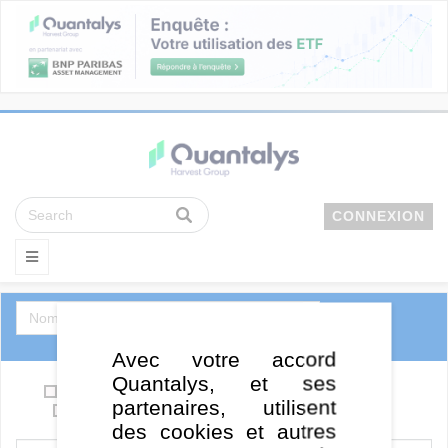
CONNEXION
Avec votre accord
Quantalys, et ses
OPCVM
Support en euro / Eurocroissance
partenaires, utilisent
SCPI
ETF
FCPE
FCPR
des cookies et autres