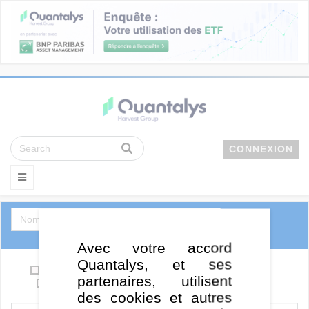
CONNEXION
Avec votre accord
Quantalys, et ses
OPCVM
Support en euro / Eurocroissance
partenaires, utilisent
SCPI
ETF
FCPE
FCPR
des cookies et autres