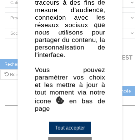
traceurs à des fins de
mesure d’audience,
connexion avec les
réseaux sociaux que
nous utilisons pour
partager du contenu, la
personnalisation de
l'interface.
Rechercher
Vous pouvez
Réinitialiser
paramétrer vos choix
et les mettre à jour à
Recherche Avancée
tout moment via notre
icone
en bas de
Accueil
page
Perf CT
Perf MT / LT
Tout accepter
Ratios
Frais