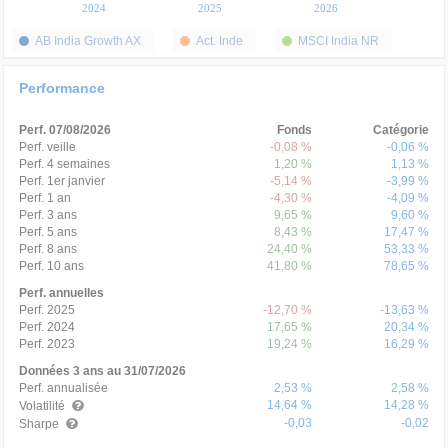
2024
2025
2026
AB India Growth AX
Act. Inde
MSCI India NR
Performance
Perf. 07/08/2026
Fonds
Catégorie
Perf. veille
-0,08 %
-0,06 %
Perf. 4 semaines
1,20 %
1,13 %
Perf. 1er janvier
-5,14 %
-3,99 %
Perf. 1 an
-4,30 %
-4,09 %
Perf. 3 ans
9,65 %
9,60 %
Perf. 5 ans
8,43 %
17,47 %
Perf. 8 ans
24,40 %
53,33 %
Perf. 10 ans
41,80 %
78,65 %
Perf. annuelles
Perf. 2025
-12,70 %
-13,63 %
Perf. 2024
17,65 %
20,34 %
Perf. 2023
19,24 %
16,29 %
Données 3 ans au 31/07/2026
Perf. annualisée
2,53 %
2,58 %
14,64 %
14,28 %
Volatilité
-0,03
-0,02
Sharpe