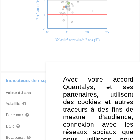
Perf. annualisée 3 ans (%)
5
0
-5
10
15
20
25
Volatilité annualisée 3 ans (%)
Avec votre accord
Indicateurs de risque
Quantalys, et ses
partenaires, utilisent
valeur à 3 ans
Par rapport à la Cat
des cookies et autres
14,64 %
Bon
Volatilité
traceurs à des fins de
-28,02 %
Moyen
Perte max
mesure d’audience,
connexion avec les
10,37 %
Moyen
DSR
réseaux sociaux que
0,91
Moyen
Beta baiss.
nous utilisons pour