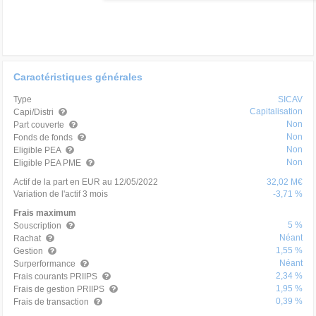
Caractéristiques générales
Type
SICAV
Capitalisation
Capi/Distri
Non
Part couverte
Non
Fonds de fonds
Non
Eligible PEA
Non
Eligible PEA PME
Actif de la part en EUR au 12/05/2022
32,02 M€
Variation de l'actif 3 mois
-3,71 %
Frais maximum
5 %
Souscription
Néant
Rachat
1,55 %
Gestion
Néant
Surperformance
2,34 %
Frais courants PRIIPS
1,95 %
Frais de gestion PRIIPS
0,39 %
Frais de transaction