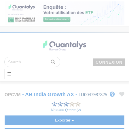
CONNEXION
-
AB India Growth AX
-
OPCVM
LU0047987325
Notation Quantalys
Exporter