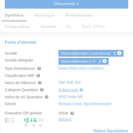
Documents
Synthèse
Historique
Performances
Composition
Investir
VL
Back Office
Fiche d'identité
Société
AllianceBernstein Luxembourg
Société déléguée
AllianceBernstein L.P.
Disponibles sous conditions
Type d'investisseur
-
Classification AMF
S&P BSE 200
Indice de référence
Catégorie Quantalys
Actions Inde
MSCI India NR
Indice de réf. Quantalys
Gérant
Richard Chow, Steve Beinhacker
Evaluation ISR globale
SFDR
Article 6
E
S
G
Valeur liquidative