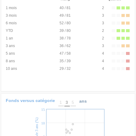
1 mois
40 / 81
2
3 mois
49 / 81
3
6 mois
52 / 80
3
YTD
39 / 80
2
1 an
38 / 78
2
3 ans
36 / 62
3
5 ans
47 / 58
4
8 ans
35 / 39
4
10 ans
29 / 32
4
Fonds versus catégorie
ans
1
3
5
15
10