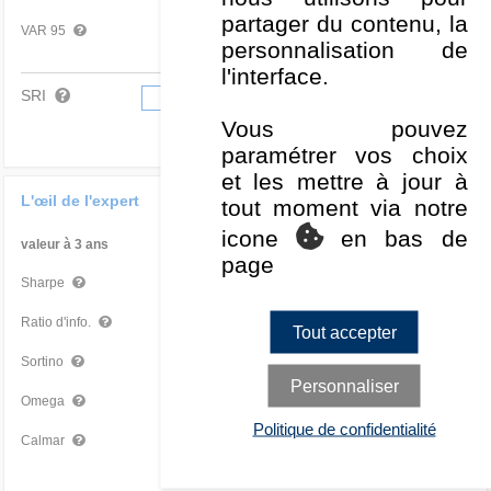
partager du contenu, la
-3,49 %
Moyen
VAR 95
personnalisation de
l'interface.
SRI
1
2
3
4
5
6
7
Vous pouvez
paramétrer vos choix
et les mettre à jour à
L'œil de l'expert
tout moment via notre
icone
en bas de
valeur à 3 ans
Par rapport à la Cat
page
-0,03
Moyen
Sharpe
-0,30
Moyen
Ratio d'info.
Tout accepter
-0,04
Moyen
Sortino
Personnaliser
1,03
Mauvais
Omega
Politique de confidentialité
-0,01
Moyen
Calmar