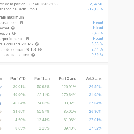
ctif de la part en EUR au 12/05/2022
12,54 M€
ariation de l'actif 3 mois
-19,18 %
rais maximum
Néant
ouscription
Néant
achat
2,45 %
estion
Néant
urperformance
3,33 %
rais courants PRIIPS
2,44 %
rais de gestion PRIIPS
0,89 %
rais de transaction
n
Perf YTD
Perf 1 an
Perf 3 ans
Vol. 3 ans
30,01%
50,93%
126,91%
26,59%
49,90%
83,11%
270,64%
31,98%
46,64%
74,03%
193,92%
27,04%
34,69%
51,57%
85,01%
26,30%
4,50%
13,44%
61,96%
27,01%
8,65%
2,25%
39,40%
17,52%