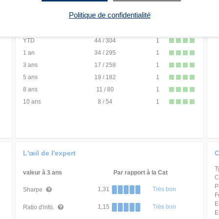
1 mois
53 / 309
1
Politique de confidentialité
3 mois
54 / 308
1
6 mois
44 / 304
1
YTD
44 / 304
1
1 an
34 / 295
1
3 ans
17 / 258
1
5 ans
19 / 182
1
8 ans
11 / 80
1
10 ans
8 / 54
1
L'œil de l'expert
C
T
valeur à 3 ans
Par rapport à la Cat
C
P
1,31
Très bon
Sharpe
F
E
1,15
Très bon
Ratio d'info.
E