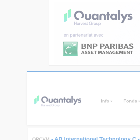
Info
Fonds
-
AB International Technology C
OPCVM