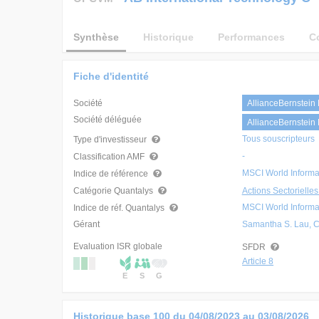
Synthèse
Historique
Performances
C
Fiche d'identité
Société
AllianceBernstei
Société déléguée
AllianceBernstein 
Tous souscripteurs
Type d'investisseur
-
Classification AMF
MSCI World Informa
Indice de référence
Catégorie Quantalys
Actions Sectorielle
MSCI World Informa
Indice de réf. Quantalys
Gérant
Samantha S. Lau, CF
Evaluation ISR globale
SFDR
Article 8
E
S
G
Historique base 100 du
04/08/2023
au
03/08/2026