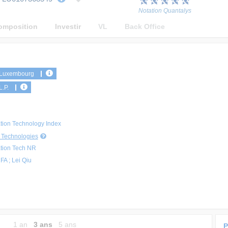
Notation Quantalys
omposition
Investir
VL
Back Office
n Luxembourg
L.P.
tion Technology Index
s Technologies
tion Tech NR
A ; Lei Qiu
1 an
3 ans
5 ans
P