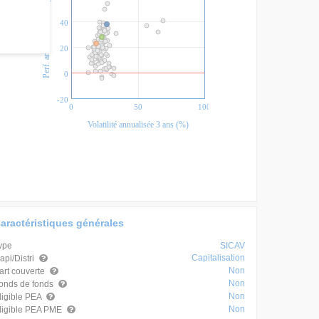
Perf. annualisée 3 ans (%)
40
20
0
-20
0
50
100
Volatilité annualisée 3 ans (%)
aractéristiques générales
ype
SICAV
Capitalisation
api/Distri
Non
art couverte
Non
onds de fonds
Non
ligible PEA
Non
ligible PEA PME