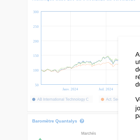
300
250
200
A
150
u
d
100
r
d
50
Janv. 2024
Juil. 2024
Jan
V
AB International Technology C
Act. Sect. Technolo
j
p
Baromètre Quantalys
Marchés
Classement