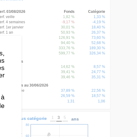
erf. 03/08/2026
Fonds
Catégorie
erf. veille
1,82 %
1,33 %
erf. 4 semaines
-9,17 %
-4,19 %
erf. 1er janvier
30,01 %
18,40 %
erf. 1 an
50,93 %
26,37 %
erf. 3 ans
126,91 %
73,60 %
erf. 5 ans
94,40 %
52,68 %
erf. 8 ans
333,76 %
189,30 %
s,
erf. 10 ans
599,77 %
326,34 %
ns
erf. annuelles
es
erf. 2025
14,62 %
8,57 %
erf. 2024
39,41 %
24,77 %
er
erf. 2023
39,46 %
35,31 %
onnées 3 ans au 30/06/2026
erf. annualisée
37,89 %
22,56 %
 à
26,59 %
18,57 %
olatilité
1,31
1,06
harpe
de
1
3
5
onds versus catégorie
ans
80
60