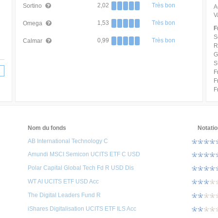
2,02
Très bon
Sortino
A
V
1,53
Très bon
Omega
F
S
0,99
Très bon
Calmar
R
G
S
F
F
F
Nom du fonds
Notatio
AB International Technology C
Amundi MSCI Semicon UCITS ETF C USD
Polar Capital Global Tech Fd R USD Dis
WT AI UCITS ETF USD Acc
The Digital Leaders Fund R
iShares Digitalisation UCITS ETF ILS Acc