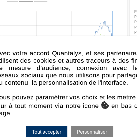
P
P
P
P
P
P
P
P
vec votre accord Quantalys, et ses partenaire
P
tilisent des cookies et autres traceurs à des fi
P
e mesure d’audience, connexion avec l
P
P
éseaux sociaux que nous utilisons pour partag
P
u contenu, la personnalisation de l'interface.
D
v. 2025
Juil. 2025
Janv. 2026
Juil. 2026
P
ous pouvez paramétrer vos choix et les mettre
V
gies
MSCI World Information Tech NR
S
our à tout moment via notre icone
en bas 
age
Classement de la performance au 30/06/2026
F
Rang
Quartile
Tout accepter
Personnaliser