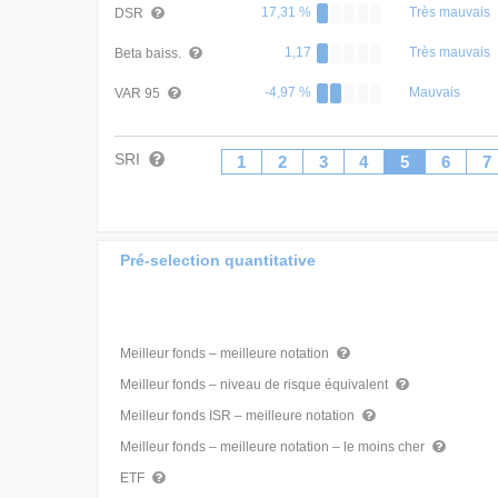
17,31 %
Très mauvais
DSR
1,17
Très mauvais
Beta baiss.
-4,97 %
Mauvais
VAR 95
SRI
1
2
3
4
5
6
7
Pré-selection quantitative
Meilleur fonds – meilleure notation
Meilleur fonds – niveau de risque équivalent
Meilleur fonds ISR – meilleure notation
Meilleur fonds – meilleure notation – le moins cher
ETF