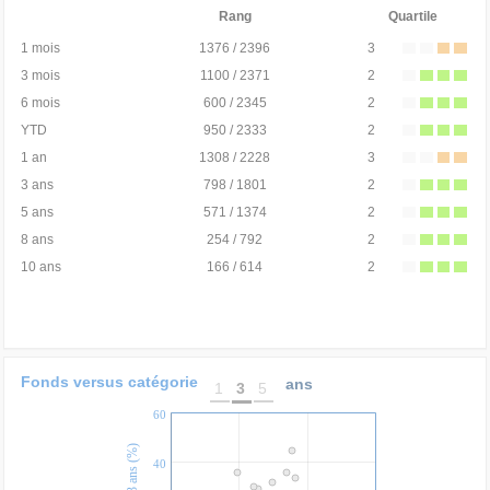
Rang
Quartile
1 mois
1376 / 2396
3
3 mois
1100 / 2371
2
6 mois
600 / 2345
2
YTD
950 / 2333
2
1 an
1308 / 2228
3
3 ans
798 / 1801
2
5 ans
571 / 1374
2
8 ans
254 / 792
2
10 ans
166 / 614
2
Fonds versus catégorie
ans
1
3
5
60
40