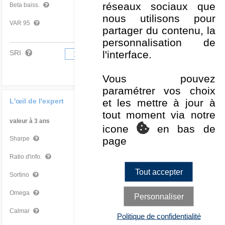
réseaux sociaux que
0,99
Très mauvais
Beta baiss.
nous utilisons pour
-2,92 %
Moyen
VAR 95
partager du contenu, la
personnalisation de
l'interface.
SRI
1
2
3
4
5
6
7
Vous pouvez
paramétrer vos choix
et les mettre à jour à
L'œil de l'expert
tout moment via notre
valeur à 3 ans
Par rapport à la Cat
icone
en bas de
page
0,71
Moyen
Sharpe
-0,70
Mauvais
Ratio d'info.
Tout accepter
1,02
Moyen
Sortino
1,36
Moyen
Omega
Personnaliser
0,44
Moyen
Calmar
Politique de confidentialité