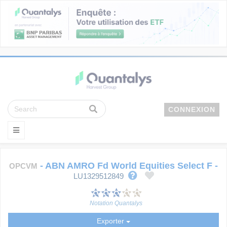
CONNEXION
-
ABN AMRO Fd World Equities Select F
-
OPCVM
LU1329512849
Notation Quantalys
Exporter