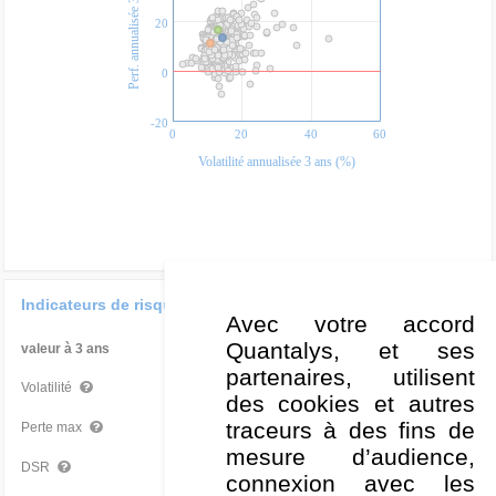
Perf. annualisée 3 ans (%)
20
0
-20
0
20
40
60
Volatilité annualisée 3 ans (%)
Indicateurs de risque
Avec votre accord
Quantalys, et ses
valeur à 3 ans
Par rapport à la Cat
partenaires, utilisent
14,54 %
Mauvais
Volatilité
des cookies et autres
traceurs à des fins de
-22,69 %
Très mauvais
Perte max
mesure d’audience,
10,16 %
Mauvais
DSR
connexion avec les