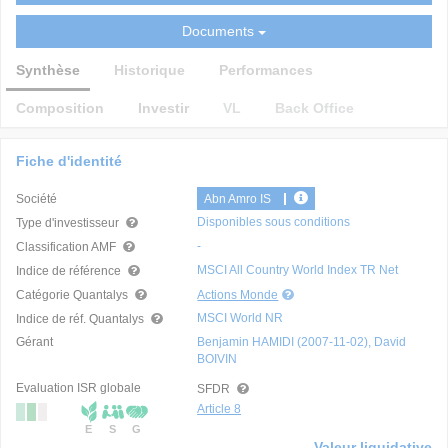
Documents
Synthèse
Historique
Performances
Composition
Investir
VL
Back Office
Fiche d'identité
Société
Abn Amro IS
Disponibles sous conditions
Type d'investisseur
-
Classification AMF
MSCI All Country World Index TR Net
Indice de référence
Catégorie Quantalys
Actions Monde
MSCI World NR
Indice de réf. Quantalys
Gérant
Benjamin HAMIDI (2007-11-02), David
BOIVIN
Evaluation ISR globale
SFDR
Article 8
E
S
G
Valeur liquidative