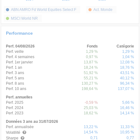
ABN AMRO Fd World Equities Select F
Act. Monde
MSCI World NR
Performance
Perf. 04/08/2026
Fonds
Catégorie
Perf. veille
1,29 %
1,29 %
Perf. 4 semaines
0,97 %
1,04 %
Perf. 1er janvier
13,87 %
12,08 %
Perf. 1 an
18,24 %
18,76 %
Perf. 3 ans
51,92 %
43,51 %
Perf. 5 ans
55,21 %
40,12 %
Perf. 8 ans
130,27 %
96,34 %
Perf. 10 ans
198,64 %
137,07 %
Perf. annuelles
Perf. 2025
-0,59 %
5,66 %
Perf. 2024
25,03 %
16,46 %
Perf. 2023
18,62 %
14,14 %
Données 3 ans au 31/07/2026
Perf. annualisée
13,22 %
11,33 %
14,54 %
10,95 %
Volatilité
0,71
0,77
Sharpe