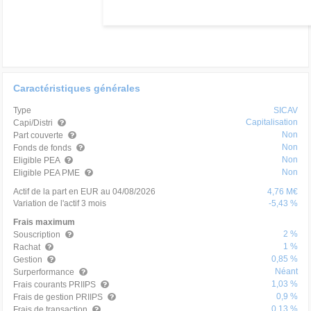
Caractéristiques générales
Type
SICAV
Capitalisation
Capi/Distri
Non
Part couverte
Non
Fonds de fonds
Non
Eligible PEA
Non
Eligible PEA PME
Actif de la part en EUR au 04/08/2026
4,76 M€
Variation de l'actif 3 mois
-5,43 %
Frais maximum
2 %
Souscription
1 %
Rachat
0,85 %
Gestion
Néant
Surperformance
1,03 %
Frais courants PRIIPS
0,9 %
Frais de gestion PRIIPS
0,13 %
Frais de transaction