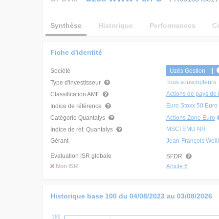
Synthèse
Historique
Performances
C
Fiche d'identité
Société
Uzès Gestion
Tous souscripteurs
Type d'investisseur
Actions de pays de 
Classification AMF
Euro Stoxx 50 Euro 
Indice de référence
Catégorie Quantalys
Actions Zone Euro
MSCI EMU NR
Indice de réf. Quantalys
Gérant
Jean-François Weill
Evaluation ISR globale
SFDR
Non ISR
Article 6
Historique base 100 du
04/08/2023
au
03/08/2026
180