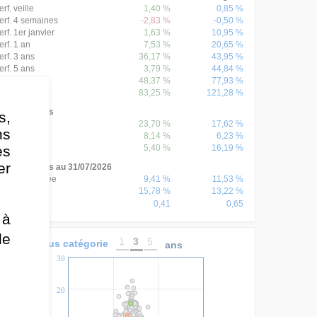
erf. veille
1,40 %
0,85 %
erf. 4 semaines
-2,83 %
-0,50 %
erf. 1er janvier
1,63 %
10,95 %
erf. 1 an
7,53 %
20,65 %
erf. 3 ans
36,17 %
43,95 %
erf. 5 ans
3,79 %
44,84 %
erf. 8 ans
48,37 %
77,93 %
erf. 10 ans
83,25 %
121,28 %
erf. annuelles
s,
erf. 2025
23,70 %
17,62 %
ns
erf. 2024
8,14 %
6,23 %
es
erf. 2023
5,40 %
16,19 %
er
onnées 3 ans au 31/07/2026
erf. annualisée
9,41 %
11,53 %
15,78 %
13,22 %
olatilité
0,41
0,65
harpe
 à
de
1
3
5
onds versus catégorie
ans
30
20