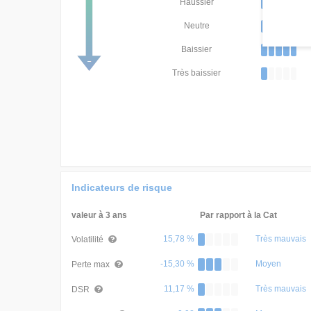
Haussier
Neutre
Baissier
Très baissier
Indicateurs de risque
valeur à 3 ans
Par rapport à la Cat
15,78 %
Très mauvais
Volatilité
-15,30 %
Moyen
Perte max
11,17 %
Très mauvais
DSR