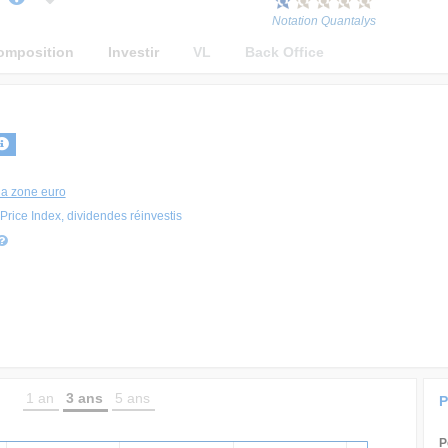
Notation Quantalys
omposition
Investir
VL
Back Office
la zone euro
Price Index, dividendes réinvestis
1 an
3 ans
5 ans
P
P