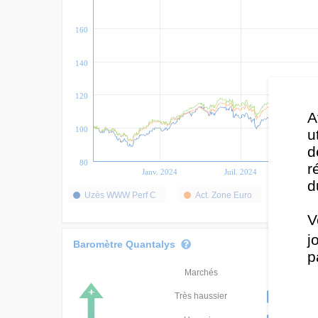
160
140
120
A
100
u
d
80
r
Janv. 2024
Juil. 2024
Jan
d
Uzès WWW Perf C
Act. Zone Euro
MSCI 
V
j
Baromètre Quantalys
p
Marchés
Classement
Très haussier