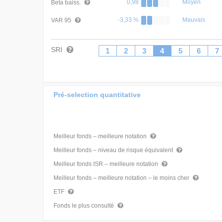
0,98
Moyen
Beta baiss.
-3,33 %
Mauvais
VAR 95
SRI
1
2
3
4
5
6
7
Pré-selection quantitative
Meilleur fonds – meilleure notation
Meilleur fonds – niveau de risque équivalent
Meilleur fonds ISR – meilleure notation
Meilleur fonds – meilleure notation – le moins cher
ETF
Fonds le plus consulté