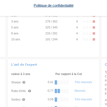
6 mois
395 / 397
4
Politique de confidentialité
YTD
393 / 397
4
1 an
372 / 382
4
3 ans
276 / 362
4
5 ans
325 / 345
4
8 ans
233 / 281
4
10 ans
191 / 244
4
L'œil de l'expert
C
T
valeur à 3 ans
Par rapport à la Cat
C
P
0,41
Très mauvais
Sharpe
F
E
-0,77
Mauvais
Ratio d'info.
E
0,58
Très mauvais
Sortino
A
V