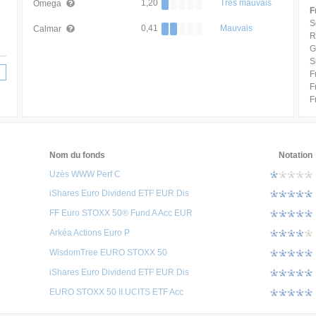
1,20
Très mauvais
Omega
F
S
0,41
Mauvais
Calmar
R
G
S
F
F
F
Nom du fonds
Notation
Uzès WWW Perf C
iShares Euro Dividend ETF EUR Dis
FF Euro STOXX 50® Fund A Acc EUR
Arkéa Actions Euro P
WisdomTree EURO STOXX 50
iShares Euro Dividend ETF EUR Dis
EURO STOXX 50 II UCITS ETF Acc