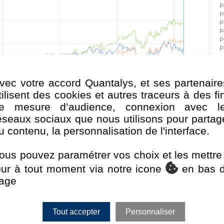
P
P
P
P
P
P
P
P
P
vec votre accord Quantalys, et ses partenaire
P
tilisent des cookies et autres traceurs à des fi
P
e mesure d’audience, connexion avec l
P
éseaux sociaux que nous utilisons pour partag
D
v. 2025
Juil. 2025
Janv. 2026
Juil. 2026
P
u contenu, la personnalisation de l'interface.
V
EMU NR
S
ous pouvez paramétrer vos choix et les mettre
our à tout moment via notre icone
en bas 
Classement de la performance au 31/07/2026
F
age
Rang
Quartile
1 mois
384 / 402
4
Tout accepter
Personnaliser
3 mois
389 / 399
4