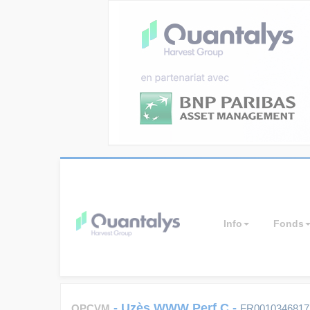
Info
Fonds
-
Uzès WWW Perf C
-
OPCVM
FR0010346817