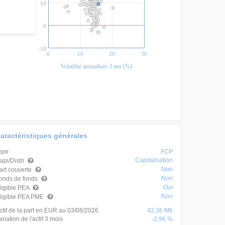
Perf. annualisée 3 ans (%)
10
0
-10
0
10
20
30
Volatilité annualisée 3 ans (%)
aractéristiques générales
ype
FCP
Capitalisation
api/Distri
Non
art couverte
Non
onds de fonds
Oui
ligible PEA
Non
ligible PEA PME
ctif de la part en EUR au 03/08/2026
42,36 M€
ariation de l'actif 3 mois
-2,96 %