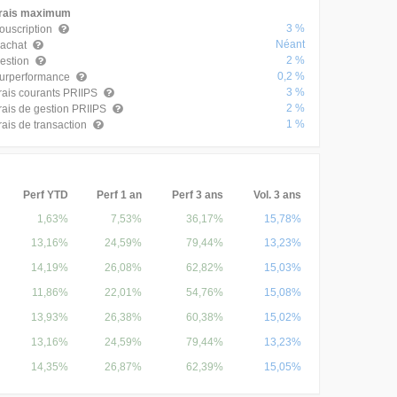
rais maximum
3 %
ouscription
Néant
achat
2 %
estion
0,2 %
urperformance
3 %
rais courants PRIIPS
2 %
rais de gestion PRIIPS
1 %
rais de transaction
Perf YTD
Perf 1 an
Perf 3 ans
Vol. 3 ans
1,63%
7,53%
36,17%
15,78%
13,16%
24,59%
79,44%
13,23%
14,19%
26,08%
62,82%
15,03%
11,86%
22,01%
54,76%
15,08%
13,93%
26,38%
60,38%
15,02%
13,16%
24,59%
79,44%
13,23%
14,35%
26,87%
62,39%
15,05%