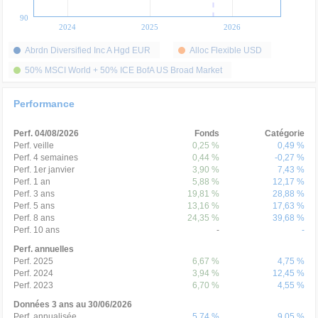
90
2024
2025
2026
Abrdn Diversified Inc A Hgd EUR
Alloc Flexible USD
50% MSCI World + 50% ICE BofA US Broad Market
Performance
Perf. 04/08/2026
Fonds
Catégorie
Perf. veille
0,25 %
0,49 %
Perf. 4 semaines
0,44 %
-0,27 %
Perf. 1er janvier
3,90 %
7,43 %
Perf. 1 an
5,88 %
12,17 %
Perf. 3 ans
19,81 %
28,88 %
Perf. 5 ans
13,16 %
17,63 %
Perf. 8 ans
24,35 %
39,68 %
Perf. 10 ans
-
-
Perf. annuelles
Perf. 2025
6,67 %
4,75 %
Perf. 2024
3,94 %
12,45 %
Perf. 2023
6,70 %
4,55 %
Données 3 ans au 30/06/2026
Perf. annualisée
5,74 %
9,05 %