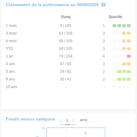
Classement de la performance au 30/06/2026
Rang
Quartile
1 mois
4 / 105
1
3 mois
61 / 105
3
6 mois
60 / 105
3
YTD
66 / 105
3
1 an
79 / 104
4
3 ans
67 / 93
3
5 ans
24 / 81
2
8 ans
20 / 41
2
10 ans
-
-
Fonds versus catégorie
ans
1
3
5
20