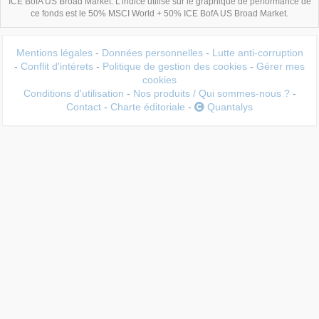
ICE BofA US Broad Market. L'indice utilisé sur le graphique de performance de
ce fonds est le 50% MSCI World + 50% ICE BofA US Broad Market.
Mentions légales
-
Données personnelles
-
Lutte anti-corruption
-
Conflit d'intérets
-
Politique de gestion des cookies
-
Gérer mes
cookies
Conditions d'utilisation
-
Nos produits / Qui sommes-nous ?
-
Contact
-
Charte éditoriale
-
Quantalys