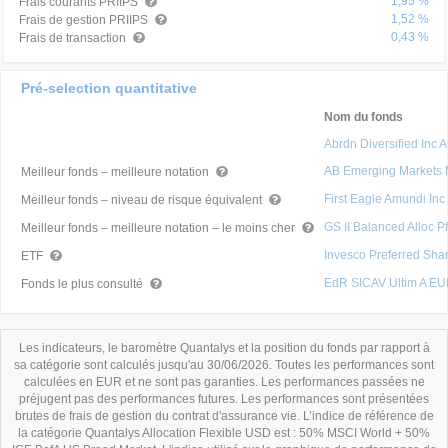
1,95 %
Frais courants PRIIPS
1,52 %
Frais de gestion PRIIPS
0,43 %
Frais de transaction
Pré-selection quantitative
Nom du fonds
Abrdn Diversified Inc
AB Emerging Markets M
Meilleur fonds – meilleure notation
First Eagle Amundi In
Meilleur fonds – niveau de risque équivalent
GS II Balanced Alloc P
Meilleur fonds – meilleure notation – le moins cher
Invesco Preferred Sh
ETF
EdR SICAV Ultim A EU
Fonds le plus consulté
Les indicateurs, le baromètre Quantalys et la position du fonds par rapport à
sa catégorie sont calculés jusqu'au 30/06/2026. Toutes les performances sont
calculées en EUR et ne sont pas garanties. Les performances passées ne
préjugent pas des performances futures. Les performances sont présentées
brutes de frais de gestion du contrat d'assurance vie. L’indice de référence de
la catégorie Quantalys Allocation Flexible USD est : 50% MSCI World + 50%