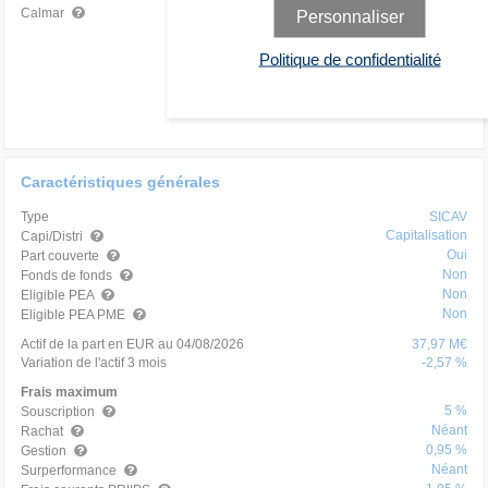
0,40
Mauvais
Calmar
Personnaliser
Politique de confidentialité
Caractéristiques générales
Type
SICAV
Capitalisation
Capi/Distri
Oui
Part couverte
Non
Fonds de fonds
Non
Eligible PEA
Non
Eligible PEA PME
Actif de la part en EUR au 04/08/2026
37,97 M€
Variation de l'actif 3 mois
-2,57 %
Frais maximum
5 %
Souscription
Néant
Rachat
0,95 %
Gestion
Néant
Surperformance