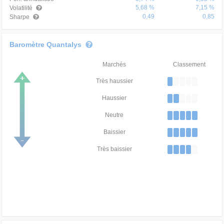
5,68 %
7,15 %
Volatilité
0,49
0,85
Sharpe
Baromètre Quantalys
Marchés
Classement
Très haussier
Haussier
Neutre
Baissier
Très baissier