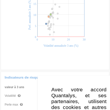
Perf. annualisée 3 ans (%)
15
10
5
0
0
10
20
30
Volatilité annualisée 3 ans (%)
Indicateurs de risque
valeur à 3 ans
Par rapport à la Cat
Avec votre accord
Quantalys, et ses
5,68 %
Très bon
Volatilité
partenaires, utilisent
-6,83 %
Mauvais
Perte max
des cookies et autres