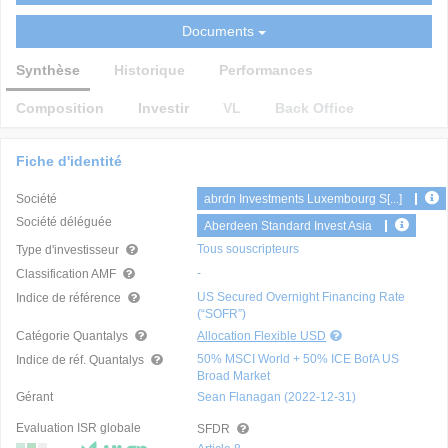
Documents
Synthèse
Historique
Performances
Composition
Investir
VL
Back Office
Fiche d'identité
Société
abrdn Investments Luxembourg S[...]
Société déléguée
Aberdeen Standard Invest Asia
Tous souscripteurs
Type d'investisseur
-
Classification AMF
US Secured Overnight Financing Rate
Indice de référence
(“SOFR”)
Catégorie Quantalys
Allocation Flexible USD
50% MSCI World + 50% ICE BofA US
Indice de réf. Quantalys
Broad Market
Gérant
Sean Flanagan (2022-12-31)
Evaluation ISR globale
SFDR