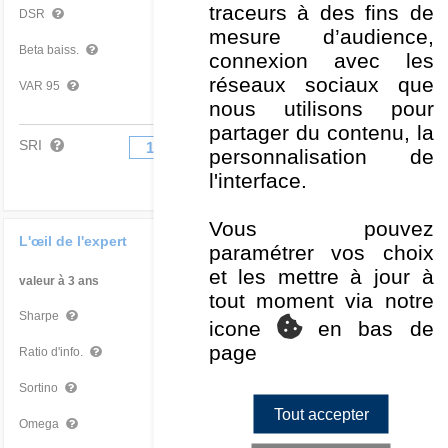
traceurs à des fins de
3,97 %
Moyen
DSR
mesure d’audience,
0,36
Mauvais
Beta baiss.
connexion avec les
réseaux sociaux que
-1,35 %
Bon
VAR 95
nous utilisons pour
partager du contenu, la
SRI
1
2
3
4
5
6
7
personnalisation de
l'interface.
Vous pouvez
L'œil de l'expert
paramétrer vos choix
et les mettre à jour à
valeur à 3 ans
Par rapport à la Cat
tout moment via notre
0,49
Mauvais
Sharpe
icone
en bas de
page
-0,60
Mauvais
Ratio d'info.
0,71
Mauvais
Sortino
Tout accepter
1,19
Mauvais
Omega