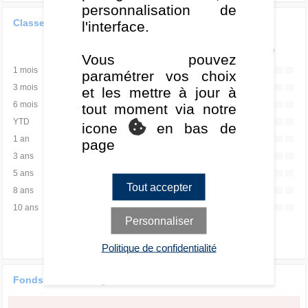
personnalisation de
Classement de la performance
l'interface.
Rang
Quartile
Vous pouvez
1 mois
-
-
paramétrer vos choix
3 mois
-
-
et les mettre à jour à
6 mois
-
-
tout moment via notre
YTD
-
-
icone
en bas de
1 an
-
-
page
3 ans
-
-
5 ans
-
-
Tout accepter
8 ans
-
-
10 ans
-
-
Personnaliser
Politique de confidentialité
Fonds versus catégorie