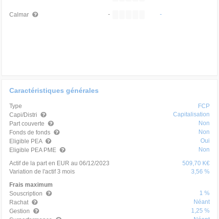
-
-
Calmar
Caractéristiques générales
Type
FCP
Capitalisation
Capi/Distri
Non
Part couverte
Non
Fonds de fonds
Oui
Eligible PEA
Non
Eligible PEA PME
Actif de la part en EUR au 06/12/2023
509,70 K€
Variation de l'actif 3 mois
3,56 %
Frais maximum
1 %
Souscription
Néant
Rachat
1,25 %
Gestion