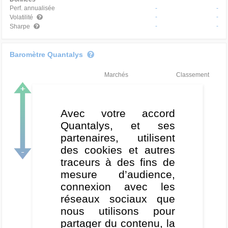
Perf. annualisée
-
-
-
-
Volatilité
-
-
Sharpe
Baromètre Quantalys
Marchés
Classement
Très haussier
Haussier
Avec votre accord
Quantalys, et ses
Neutre
partenaires, utilisent
Baissier
des cookies et autres
traceurs à des fins de
Très baissier
mesure d’audience,
connexion avec les
réseaux sociaux que
nous utilisons pour
partager du contenu, la