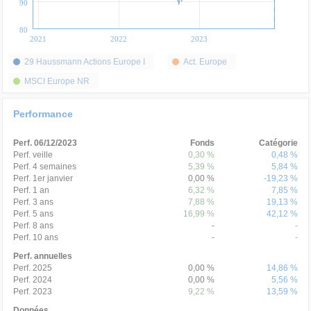
90
80
2021
2022
2023
29 Haussmann Actions Europe I
Act. Europe
MSCI Europe NR
Performance
Perf. 06/12/2023
Fonds
Catégorie
Perf. veille
0,30 %
0,48 %
Perf. 4 semaines
5,39 %
5,84 %
Perf. 1er janvier
0,00 %
-19,23 %
Perf. 1 an
6,32 %
7,85 %
Perf. 3 ans
7,88 %
19,13 %
Perf. 5 ans
16,99 %
42,12 %
Perf. 8 ans
-
-
Perf. 10 ans
-
-
Perf. annuelles
Perf. 2025
0,00 %
14,86 %
Perf. 2024
0,00 %
5,56 %
Perf. 2023
9,22 %
13,59 %
Données