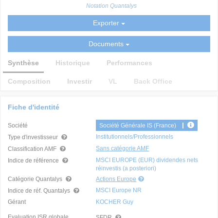
Notation Quantalys
Exporter
Documents
Synthèse
Historique
Performances
Composition
Investir
VL
Back Office
Fiche d'identité
Société
Société Générale IS (France)
Institutionnels/Professionnels
Type d'investisseur
Sans catégorie AMF
Classification AMF
MSCI EUROPE (EUR) dividendes nets
Indice de référence
réinvestis (a posteriori)
Catégorie Quantalys
Actions Europe
MSCI Europe NR
Indice de réf. Quantalys
Gérant
KOCHER Guy
Evaluation ISR globale
SFDR