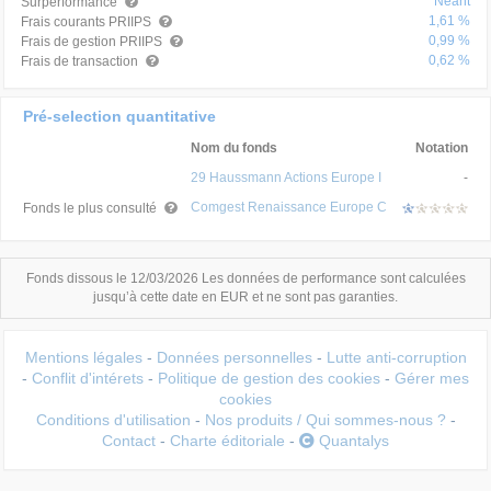
Néant
Surperformance
1,61 %
Frais courants PRIIPS
0,99 %
Frais de gestion PRIIPS
0,62 %
Frais de transaction
Pré-selection quantitative
Nom du fonds
Notation
29 Haussmann Actions Europe I
-
Comgest Renaissance Europe C
Fonds le plus consulté
Fonds dissous le 12/03/2026 Les données de performance sont calculées
jusqu’à cette date en EUR et ne sont pas garanties.
Mentions légales
-
Données personnelles
-
Lutte anti-corruption
-
Conflit d'intérets
-
Politique de gestion des cookies
-
Gérer mes
cookies
Conditions d'utilisation
-
Nos produits / Qui sommes-nous ?
-
Contact
-
Charte éditoriale
-
Quantalys