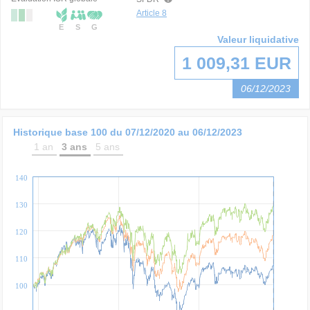
Article 8
E
S
G
Valeur liquidative
1 009,31 EUR
06/12/2023
Historique base 100 du
07/12/2020
au
06/12/2023
1 an
3 ans
5 ans
140
130
120
110
100