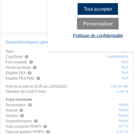
Tout accepter
Personnaliser
Politique de confidentialité
Caractéristiques générales
Type
FCP
Capitalisation
Capi/Distri
Non
Part couverte
Non
Fonds de fonds
Non
Eligible PEA
Non
Eligible PEA PME
Actif de la part en EUR au 12/05/2022
152,98 M€
Variation de l'actif 3 mois
-4,48 %
Frais maximum
Néant
Souscription
Néant
Rachat
Néant
Gestion
Néant
Surperformance
0,7 %
Frais courants PRIIPS
0,22 %
Frais de gestion PRIIPS