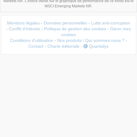
Markets NR. L'indice utilisé sur le graphique de performance de ce fonds est le
MSCI Emerging Markets NR.
Mentions légales
-
Données personnelles
-
Lutte anti-corruption
-
Conflit d'intérets
-
Politique de gestion des cookies
-
Gérer mes
cookies
Conditions d'utilisation
-
Nos produits / Qui sommes-nous ?
-
Contact
-
Charte éditoriale
-
Quantalys