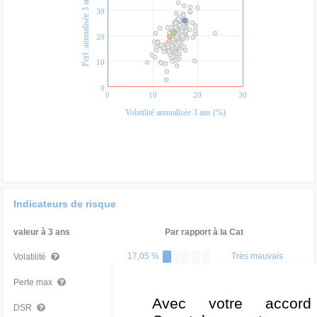
Perf. annualisée 3 ans (%)
30
20
10
0
0
10
20
30
Volatilité annualisée 3 ans (%)
Indicateurs de risque
valeur à 3 ans
Par rapport à la Cat
17,05 %
Très mauvais
Volatilité
-17,00 %
Bon
Perte max
Avec votre accord
11,06 %
Très mauvais
DSR