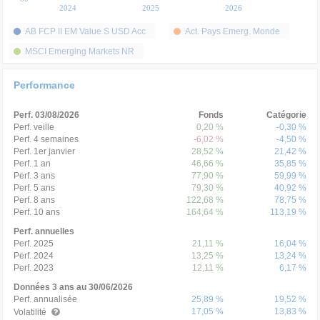
2024
2025
2026
AB FCP II EM Value S USD Acc
Act. Pays Emerg. Monde
MSCI Emerging Markets NR
Performance
Perf. 03/08/2026
Fonds
Catégorie
Perf. veille
0,20 %
-0,30 %
Perf. 4 semaines
-6,02 %
-4,50 %
Perf. 1er janvier
28,52 %
21,42 %
Perf. 1 an
46,66 %
35,85 %
Perf. 3 ans
77,90 %
59,99 %
Perf. 5 ans
79,30 %
40,92 %
Perf. 8 ans
122,68 %
78,75 %
Perf. 10 ans
164,64 %
113,19 %
Perf. annuelles
Perf. 2025
21,11 %
16,04 %
Perf. 2024
13,25 %
13,24 %
Perf. 2023
12,11 %
6,17 %
Données 3 ans au 30/06/2026
Perf. annualisée
25,89 %
19,52 %
17,05 %
13,83 %
Volatilité