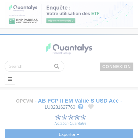
CONNEXION
-
AB FCP II EM Value S USD Acc
-
OPCVM
LU0231627760
Notation Quantalys
Exporter