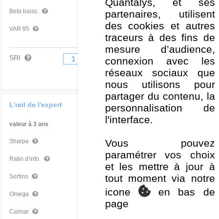
Quantalys, et ses
1,01
Mauvais
partenaires, utilisent
Beta baiss.
des cookies et autres
-3,31 %
Mauvais
VAR 95
traceurs à des fins de
mesure d’audience,
SRI
connexion avec les
1
2
3
4
5
6
7
réseaux sociaux que
nous utilisons pour
partager du contenu, la
L'œil de l'expert
personnalisation de
l'interface.
valeur à 3 ans
Par rapport à la Cat
Vous pouvez
1,35
Bon
Sharpe
paramétrer vos choix
0,52
Bon
Ratio d'info.
et les mettre à jour à
tout moment via notre
2,08
Bon
Sortino
icone
en bas de
1,58
Bon
Omega
page
1,31
Très bon
Calmar