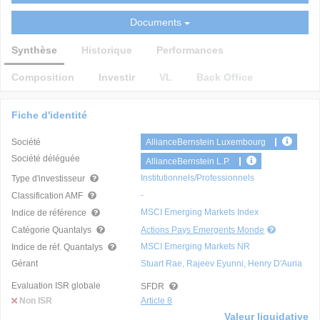
Documents
Synthèse
Historique
Performances
Composition
Investir
VL
Back Office
Fiche d'identité
Société
AllianceBernstein Luxembourg
Société déléguée
AllianceBernstein L.P.
Institutionnels/Professionnels
Type d'investisseur
-
Classification AMF
MSCI Emerging Markets Index
Indice de référence
Catégorie Quantalys
Actions Pays Emergents Monde
MSCI Emerging Markets NR
Indice de réf. Quantalys
Gérant
Stuart Rae, Rajeev Eyunni, Henry D'Auria
Evaluation ISR globale
SFDR
Non ISR
Article 8
Valeur liquidative