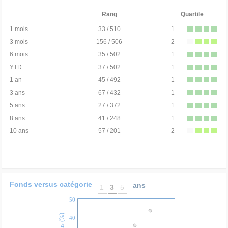
Rang
Quartile
1 mois
33 / 510
1
3 mois
156 / 506
2
6 mois
35 / 502
1
YTD
37 / 502
1
1 an
45 / 492
1
3 ans
67 / 432
1
5 ans
27 / 372
1
8 ans
41 / 248
1
10 ans
57 / 201
2
Fonds versus catégorie
ans
1
3
5
50
40