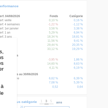
erformance
erf. 04/08/2026
Fonds
Catégorie
erf. veille
0,10 %
0,16 %
erf. 4 semaines
-1,22 %
-1,12 %
erf. 1er janvier
3,58 %
3,38 %
erf. 1 an
5,29 %
6,94 %
erf. 3 ans
18,34 %
18,81 %
erf. 5 ans
11,56 %
9,41 %
erf. 8 ans
29,44 %
20,35 %
erf. 10 ans
33,12 %
19,29 %
s,
erf. annuelles
ns
erf. 2025
-3,95 %
1,86 %
es
erf. 2024
14,60 %
8,63 %
er
erf. 2023
4,11 %
6,19 %
onnées 3 ans au 30/06/2026
erf. annualisée
6,62 %
6,39 %
7,08 %
5,39 %
olatilité
 à
0,52
0,64
harpe
de
1
3
5
onds versus catégorie
ans
20