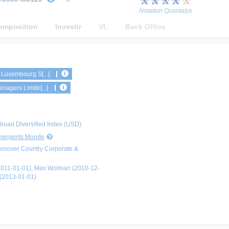
Notation Quantalys
omposition
Investir
VL
Back Office
 Luxembourg S[...]
agers Limite[...]
oad Diversified Index (USD)
Emergents Monde
ossover Country Corporate &
2011-01-01), Max Wolman (2010-12-
(2013-01-01)