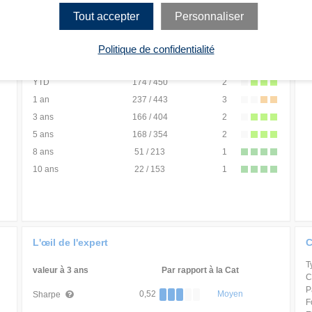
Rang
Quartile
Tout accepter
Personnaliser
1 mois
108 / 452
1
3 mois
279 / 452
3
Politique de confidentialité
6 mois
173 / 450
2
YTD
174 / 450
2
1 an
237 / 443
3
3 ans
166 / 404
2
5 ans
168 / 354
2
8 ans
51 / 213
1
10 ans
22 / 153
1
L'œil de l'expert
C
T
valeur à 3 ans
Par rapport à la Cat
C
P
0,52
Moyen
Sharpe
F