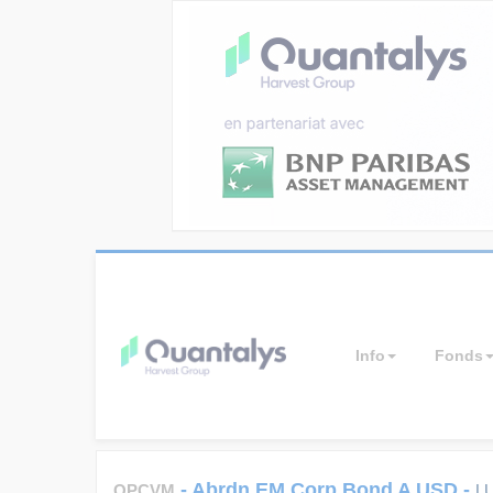
Info
Fonds
-
Abrdn EM Corp Bond A USD
-
OPCVM
L