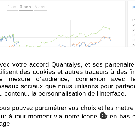
1 an
3 ans
5 ans
P
P
P
P
P
P
P
P
P
P
vec votre accord Quantalys, et ses partenaire
P
tilisent des cookies et autres traceurs à des fi
P
e mesure d’audience, connexion avec l
P
éseaux sociaux que nous utilisons pour partag
P
u contenu, la personnalisation de l'interface.
D
. 2025
Juil. 2025
Janv. 2026
Juil. 2026
P
V
Monde
ous pouvez paramétrer vos choix et les mettre
S
 Index
our à tout moment via notre icone
en bas 
age
Classement de la performance au 30/06/2026
F