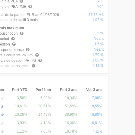
Non
ligible PEA
Non
ligible PEA PME
ctif de la part en EUR au 04/08/2026
47,76 M€
ariation de l'actif 3 mois
-1,92 %
rais maximum
5 %
ouscription
Néant
achat
1,5 %
estion
Néant
urperformance
1,79 %
rais courants PRIIPS
1,68 %
rais de gestion PRIIPS
0,11 %
rais de transaction
ion
Perf YTD
Perf 1 an
Perf 3 ans
Vol. 3 ans
3,58%
5,29%
18,34%
7,08%
10,61%
20,61%
51,59%
8,55%
10,28%
14,49%
38,90%
6,80%
3,93%
4,18%
16,30%
6,81%
1,12%
7,85%
18,78%
7,11%