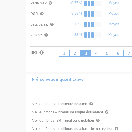
-10,77 %
Moyen
Perte max
5,15 %
Moyen
DSR
0,93
Moyen
Beta baiss.
-1,33 %
Moyen
VAR 95
SRI
1
2
3
4
5
6
7
Pré-selection quantitative
Meilleur fonds – meilleure notation
Meilleur fonds – niveau de risque équivalent
Meilleur fonds ISR – meilleure notation
Meilleur fonds – meilleure notation – le moins cher