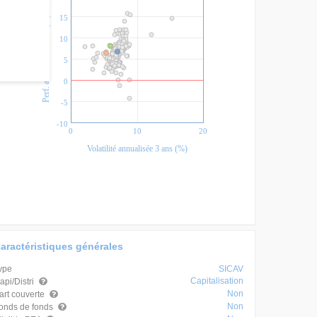
15
Perf. annualisée 3 ans (%)
10
5
0
-5
-10
0
10
20
Volatilité annualisée 3 ans (%)
aractéristiques générales
ype
SICAV
Capitalisation
api/Distri
Non
art couverte
Non
onds de fonds