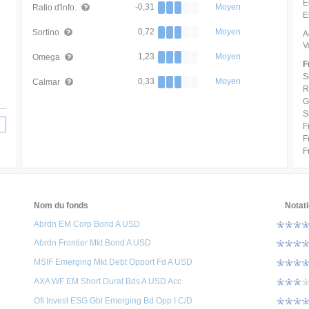
E
-0,31
Moyen
Ratio d'info.
E
0,72
Moyen
Sortino
A
V
1,23
Moyen
Omega
F
S
0,33
Moyen
Calmar
R
G
S
F
F
F
Nom du fonds
Notat
Abrdn EM Corp Bond A USD
Abrdn Frontier Mkt Bond A USD
MSIF Emerging Mkt Debt Opport Fd A USD
AXA WF EM Short Durat Bds A USD Acc
Ofi Invest ESG Gbl Emerging Bd Opp I C/D