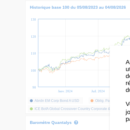
Historique base 100 du
05/08/2023
au
04/08/2026
130
120
110
A
u
100
d
r
90
d
Janv. 2024
Juil. 2024
Janv
Abrdn EM Corp Bond A USD
Oblig. Pays Emerg. 
V
ICE BofA Global Crossover Country Corporate & Government
j
p
Baromètre Quantalys