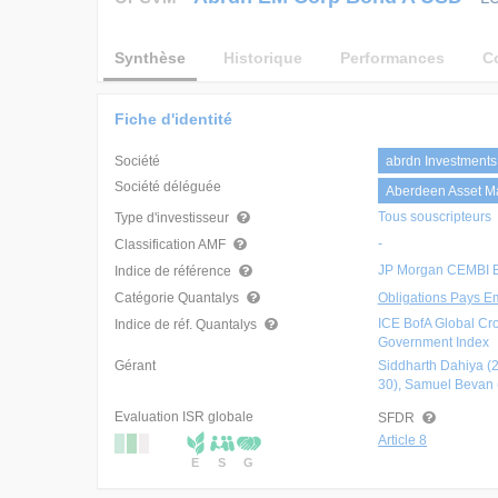
Synthèse
Historique
Performances
C
Fiche d'identité
Société
abrdn Investments
Société déléguée
Aberdeen Asset Man
Tous souscripteurs
Type d'investisseur
-
Classification AMF
JP Morgan CEMBI Br
Indice de référence
Catégorie Quantalys
Obligations Pays 
ICE BofA Global Cr
Indice de réf. Quantalys
Government Index
Gérant
Siddharth Dahiya (
30), Samuel Bevan 
Evaluation ISR globale
SFDR
Article 8
E
S
G