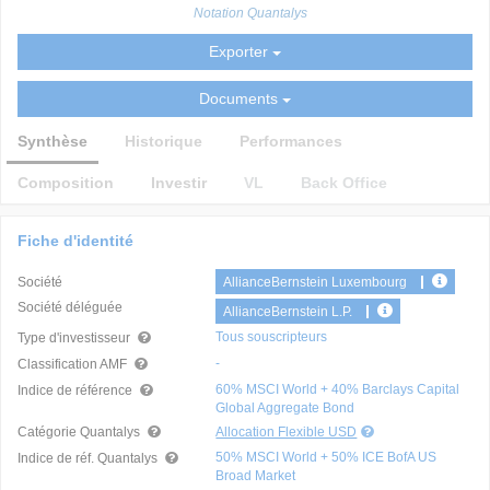
Notation Quantalys
Exporter
Documents
Synthèse
Historique
Performances
Composition
Investir
VL
Back Office
Fiche d'identité
Société
AllianceBernstein Luxembourg
Société déléguée
AllianceBernstein L.P.
Tous souscripteurs
Type d'investisseur
-
Classification AMF
60% MSCI World + 40% Barclays Capital
Indice de référence
Global Aggregate Bond
Catégorie Quantalys
Allocation Flexible USD
50% MSCI World + 50% ICE BofA US
Indice de réf. Quantalys
Broad Market