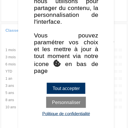
nous utilisons pour
partager du contenu, la
personnalisation de
l'interface.
Classement de la performance
Vous pouvez
paramétrer vos choix
Rang
Quartile
et les mettre à jour à
1 mois
-
-
tout moment via notre
3 mois
-
-
icone
en bas de
6 mois
-
-
page
YTD
-
-
1 an
-
-
3 ans
-
-
Tout accepter
5 ans
-
-
8 ans
-
-
Personnaliser
10 ans
-
-
Politique de confidentialité