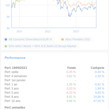
100
90
80
2021
2022
2023
AB Dynamic Diversified A EUR H
Alloc Flexible USD
50% MSCI World + 50% ICE BofA US Broad Market
Performance
Perf. 19/09/2023
Fonds
Catégorie
Perf. veille
-0,35 %
-0,30 %
Perf. 4 semaines
0,82 %
2,20 %
Perf. 1er janvier
-
-
Perf. 1 an
1,35 %
-0,91 %
Perf. 3 ans
-3,03 %
1,89 %
Perf. 5 ans
-4,32 %
9,60 %
Perf. 8 ans
6,81 %
24,86 %
Perf. 10 ans
9,66 %
47,02 %
Perf. annuelles