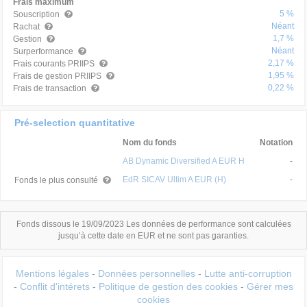
Frais maximum
5 %
Souscription
Néant
Rachat
1,7 %
Gestion
Néant
Surperformance
2,17 %
Frais courants PRIIPS
1,95 %
Frais de gestion PRIIPS
0,22 %
Frais de transaction
Pré-selection quantitative
Nom du fonds
Notation
AB Dynamic Diversified A EUR H
-
EdR SICAV Ultim A EUR (H)
-
Fonds le plus consulté
Fonds dissous le 19/09/2023 Les données de performance sont calculées
jusqu’à cette date en EUR et ne sont pas garanties.
Mentions légales
-
Données personnelles
-
Lutte anti-corruption
-
Conflit d'intérets
-
Politique de gestion des cookies
-
Gérer mes
cookies