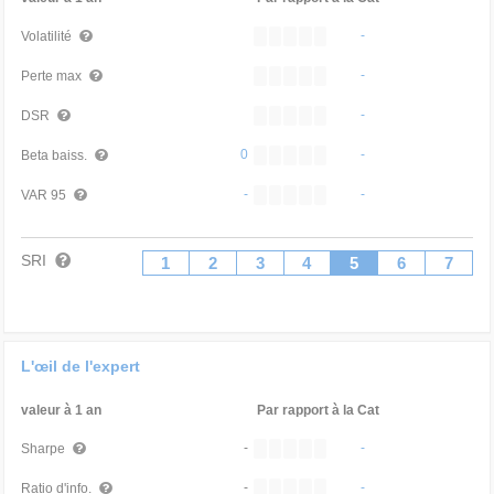
-
Volatilité
-
Perte max
-
DSR
0
-
Beta baiss.
-
-
VAR 95
SRI
1
2
3
4
5
6
7
L'œil de l'expert
valeur à 1 an
Par rapport à la Cat
-
-
Sharpe
-
-
Ratio d'info.