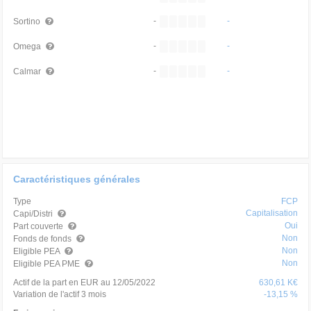
-
-
Sortino
-
-
Omega
-
-
Calmar
Caractéristiques générales
Type
FCP
Capitalisation
Capi/Distri
Oui
Part couverte
Non
Fonds de fonds
Non
Eligible PEA
Non
Eligible PEA PME
Actif de la part en EUR au 12/05/2022
630,61 K€
Variation de l'actif 3 mois
-13,15 %