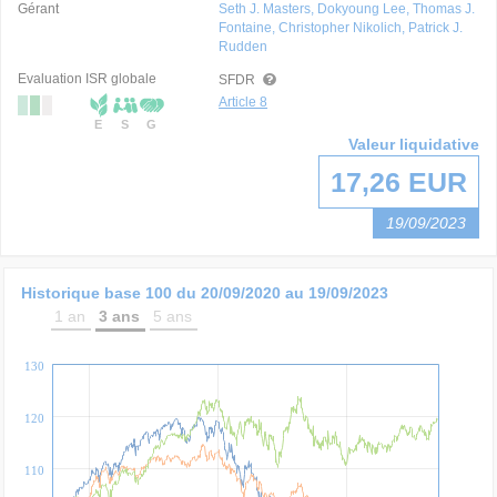
Gérant
Seth J. Masters, Dokyoung Lee, Thomas J.
Fontaine, Christopher Nikolich, Patrick J.
Rudden
Evaluation ISR globale
SFDR
Article 8
E
S
G
Valeur liquidative
17,26 EUR
19/09/2023
Historique base 100 du
20/09/2020
au
19/09/2023
1 an
3 ans
5 ans
130
120
110