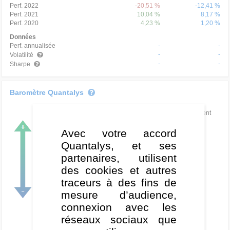
Perf. 2022
-20,51 %
-12,41 %
Perf. 2021
10,04 %
8,17 %
Perf. 2020
4,23 %
1,20 %
Données
Perf. annualisée
-
-
-
-
Volatilité
-
-
Sharpe
Baromètre Quantalys
Marchés
Classement
Très haussier
Avec votre accord
Quantalys, et ses
Haussier
partenaires, utilisent
Neutre
des cookies et autres
traceurs à des fins de
Baissier
mesure d’audience,
Très baissier
connexion avec les
réseaux sociaux que