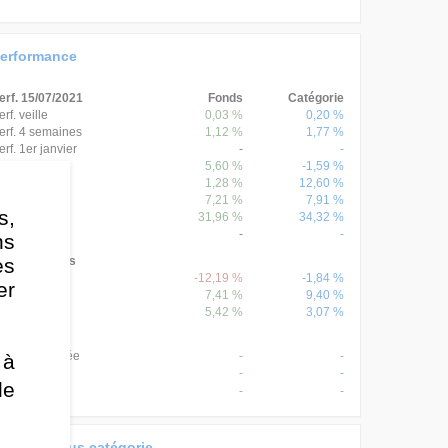
erformance
erf. 15/07/2021
Fonds
Catégorie
erf. veille
0,03 %
0,20 %
erf. 4 semaines
1,12 %
1,77 %
erf. 1er janvier
-
-
erf. 1 an
5,60 %
-1,59 %
erf. 3 ans
1,28 %
12,60 %
erf. 5 ans
7,21 %
7,91 %
s,
erf. 8 ans
31,96 %
34,32 %
erf. 10 ans
-
-
ns
es
erf. annuelles
erf. 2020
-12,19 %
-1,84 %
er
erf. 2019
7,41 %
9,40 %
erf. 2018
5,42 %
3,07 %
onnées
erf. annualisée
-
-
 à
-
-
olatilité
de
-
-
harpe
onds versus catégorie