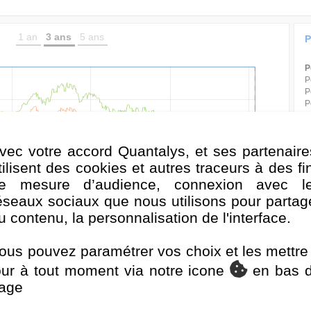
1 an
3 ans
5 ans
P
P
P
P
P
P
P
P
vec votre accord Quantalys, et ses partenaire
P
P
tilisent des cookies et autres traceurs à des fi
e mesure d’audience, connexion avec l
P
P
éseaux sociaux que nous utilisons pour partag
P
u contenu, la personnalisation de l'interface.
P
D
anv. 2020
Juil. 2020
Janv. 2021
Juil. 2021
P
ous pouvez paramétrer vos choix et les mettre
V
iées
ICE BofA US Broad Market Index
our à tout moment via notre icone
en bas 
S
age
Classement de la performance
F