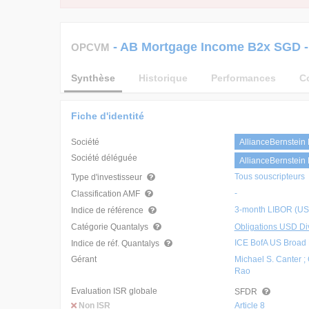
-
AB Mortgage Income B2x SGD
OPCVM
Synthèse
Historique
Performances
C
Fiche d'identité
Société
AllianceBernstei
Société déléguée
AllianceBernstein 
Tous souscripteurs
Type d'investisseur
-
Classification AMF
3-month LIBOR (US
Indice de référence
Catégorie Quantalys
Obligations USD Div
ICE BofA US Broad 
Indice de réf. Quantalys
Gérant
Michael S. Canter ; 
Rao
Evaluation ISR globale
SFDR
Non ISR
Article 8