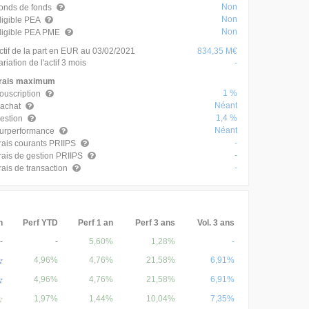
Non
onds de fonds
Non
ligible PEA
Non
ligible PEA PME
ctif de la part en EUR au 03/02/2021
834,35 M€
ariation de l'actif 3 mois
-
rais maximum
1 %
ouscription
Néant
achat
1,4 %
estion
Néant
urperformance
-
rais courants PRIIPS
-
rais de gestion PRIIPS
-
rais de transaction
n
Perf YTD
Perf 1 an
Perf 3 ans
Vol. 3 ans
-
-
5,60%
1,28%
-
4,96%
4,76%
21,58%
6,91%
4,96%
4,76%
21,58%
6,91%
1,97%
1,44%
10,04%
7,35%