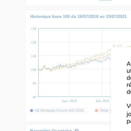
Historique base 100 du
16/07/2018
au
15/07/2021
130
120
110
A
u
100
d
r
90
d
80
Janv. 2019
Juil. 2019
J
V
AB Mortgage Income B2x SGD
Oblig. USD Diversif
j
p
Baromètre Quantalys