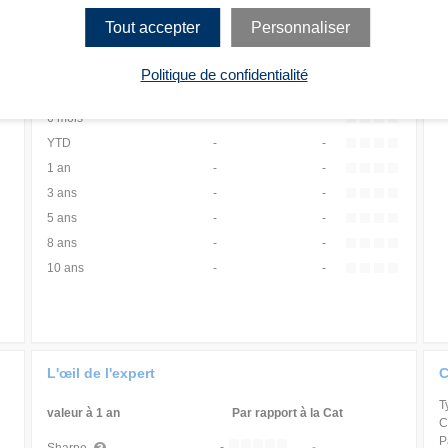
Tout accepter
Personnaliser
Rang
Quartile
1 mois
-
-
Politique de confidentialité
3 mois
-
-
6 mois
-
-
YTD
-
-
1 an
-
-
3 ans
-
-
5 ans
-
-
8 ans
-
-
10 ans
-
-
L'œil de l'expert
C
T
valeur à 1 an
Par rapport à la Cat
C
P
-
-