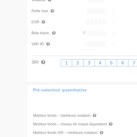
Volatilité
-
Perte max
-
DSR
0
-
Beta baiss.
-
-
VAR 95
SRI
1
2
3
4
5
6
7
Pré-selection quantitative
Meilleur fonds – meilleure notation
Meilleur fonds – niveau de risque équivalent
Meilleur fonds ISR – meilleure notation