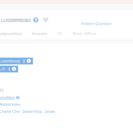
-
LU0289990383
Notation Quantalys
omposition
Investir
VL
Back Office
n Luxembourg
L.P.
D)
ersifiées
Market Index
Charlie Choi ; Daniel Krup ; Janaki