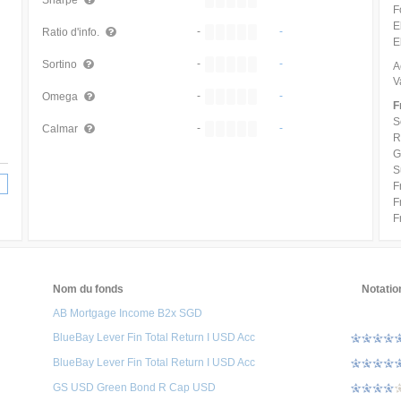
Sharpe
F
E
-
-
Ratio d'info.
E
-
-
Sortino
A
V
-
-
Omega
F
S
-
-
Calmar
R
G
S
F
F
F
Nom du fonds
Notatio
AB Mortgage Income B2x SGD
BlueBay Lever Fin Total Return I USD Acc
BlueBay Lever Fin Total Return I USD Acc
GS USD Green Bond R Cap USD