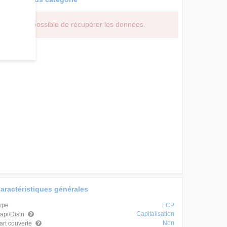
Impossible de récupérer les données.
aractéristiques générales
ype
FCP
Capitalisation
api/Distri
Non
art couverte