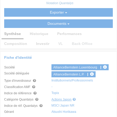
Notation Quantalys
Exporter
Documents
Synthèse
Historique
Performances
Composition
Investir
VL
Back Office
Fiche d'identité
Société
AllianceBernstein Luxembourg
Société déléguée
AllianceBernstein L.P.
Institutionnels/Professionnels
Type d'investisseur
-
Classification AMF
Topix
Indice de référence
Catégorie Quantalys
Actions Japon
MSCI Japan NR
Indice de réf. Quantalys
Gérant
Atsushi Horikawa