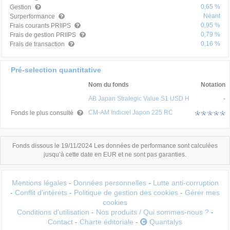
0,65 %
Gestion
Néant
Surperformance
0,95 %
Frais courants PRIIPS
0,79 %
Frais de gestion PRIIPS
0,16 %
Frais de transaction
Pré-selection quantitative
Nom du fonds
Notation
AB Japan Strategic Value S1 USD H
-
CM-AM Indiciel Japon 225 RC
Fonds le plus consulté
Fonds dissous le 19/11/2024 Les données de performance sont calculées
jusqu’à cette date en EUR et ne sont pas garanties.
Mentions légales
-
Données personnelles
-
Lutte anti-corruption
-
Conflit d'intérets
-
Politique de gestion des cookies
-
Gérer mes
cookies
Conditions d'utilisation
-
Nos produits / Qui sommes-nous ?
-
Contact
-
Charte éditoriale
-
Quantalys