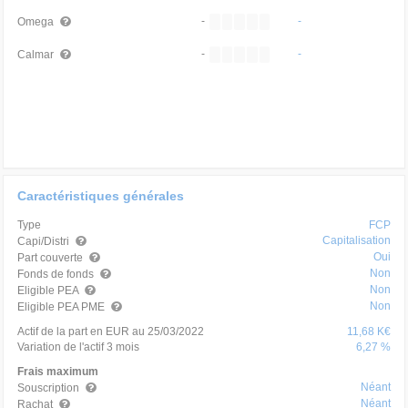
-
-
Omega
-
-
Calmar
Caractéristiques générales
Type
FCP
Capitalisation
Capi/Distri
Oui
Part couverte
Non
Fonds de fonds
Non
Eligible PEA
Non
Eligible PEA PME
Actif de la part en EUR au 25/03/2022
11,68 K€
Variation de l'actif 3 mois
6,27 %
Frais maximum
Néant
Souscription
Néant
Rachat