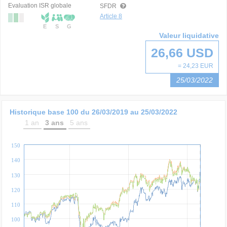
Evaluation ISR globale
SFDR
Article 8
E
S
G
Valeur liquidative
26,66 USD
= 24,23 EUR
25/03/2022
Historique base 100 du
26/03/2019
au
25/03/2022
1 an
3 ans
5 ans
150
140
130
120
110
100