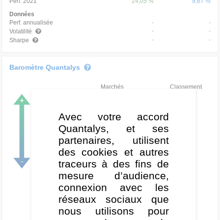
Perf. 2021
24,05 %
9,67 %
Données
Perf. annualisée
-
-
-
-
Volatilité
-
-
Sharpe
Baromètre Quantalys
Marchés
Classement
Très haussier
Avec votre accord
Haussier
Quantalys, et ses
Neutre
partenaires, utilisent
des cookies et autres
Baissier
traceurs à des fins de
Très baissier
mesure d’audience,
connexion avec les
réseaux sociaux que
nous utilisons pour