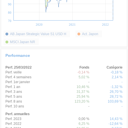
90
80
70
2020
2021
2022
AB Japan Strategic Value S1 USD H
Act. Japon
MSCI Japan NR
Performance
Perf. 25/03/2022
Fonds
Catégorie
Perf. veille
-0,14 %
-0,18 %
Perf. 4 semaines
5,02 %
2,14 %
Perf. 1er janvier
-
-
Perf. 1 an
10,46 %
-1,32 %
Perf. 3 ans
31,37 %
26,70 %
Perf. 5 ans
25,94 %
28,72 %
Perf. 8 ans
123,20 %
103,69 %
Perf. 10 ans
-
-
Perf. annuelles
Perf. 2023
0,00 %
14,43 %
Perf. 2022
6,25 %
-12,64 %