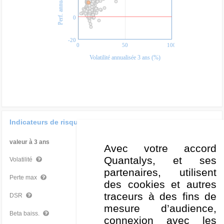
0
-20
0
50
100
Volatilité annualisée 3 ans (%)
Indicateurs de risque
valeur à 3 ans
Par rapport à la Cat
Avec votre accord
Quantalys, et ses
13,14 %
Moyen
Volatilité
partenaires, utilisent
-20,19 %
Moyen
Perte max
des cookies et autres
traceurs à des fins de
9,46 %
Moyen
DSR
mesure d’audience,
0,98
Très mauvais
Beta baiss.
connexion avec les