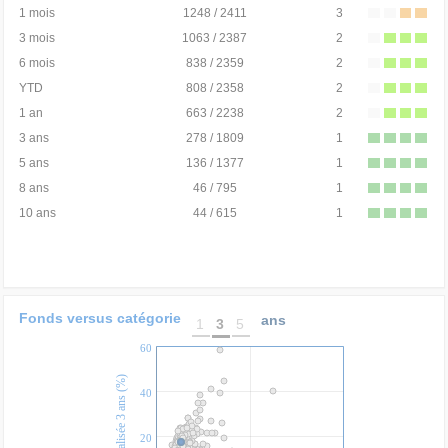
1 mois
1248 / 2411
3
3 mois
1063 / 2387
2
6 mois
838 / 2359
2
YTD
808 / 2358
2
1 an
663 / 2238
2
3 ans
278 / 1809
1
5 ans
136 / 1377
1
8 ans
46 / 795
1
10 ans
44 / 615
1
Fonds versus catégorie
ans
1
3
5
60
Perf. annualisée 3 ans (%)
40
20