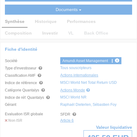
Documents
Synthèse
Historique
Performances
Composition
Investir
VL
Back Office
Fiche d'identité
Société
Amundi Asset Management
Tous souscripteurs
Type d'investisseur
Actions internationales
Classification AMF
MSCI World Net Total Return USD
Indice de référence
Catégorie Quantalys
Actions Monde
MSCI World NR
Indice de réf. Quantalys
Gérant
Raphaël Dieterlen, Sébastien Foy
Evaluation ISR globale
SFDR
Non ISR
Article 6
Valeur liquidative