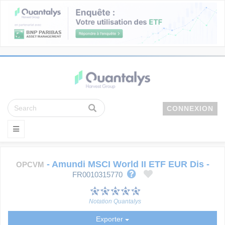
CONNEXION
-
Amundi MSCI World II ETF EUR Dis
-
OPCVM
FR0010315770
Notation Quantalys
Exporter