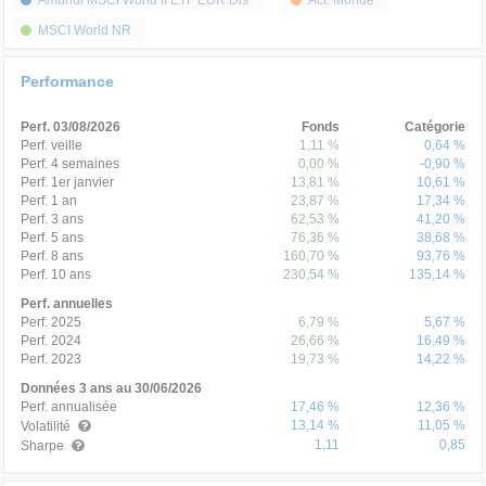
Amundi MSCI World II ETF EUR Dis
Act. Monde
MSCI World NR
Performance
Perf. 03/08/2026
Fonds
Catégorie
Perf. veille
1,11 %
0,64 %
Perf. 4 semaines
0,00 %
-0,90 %
Perf. 1er janvier
13,81 %
10,61 %
Perf. 1 an
23,87 %
17,34 %
Perf. 3 ans
62,53 %
41,20 %
Perf. 5 ans
76,36 %
38,68 %
Perf. 8 ans
160,70 %
93,76 %
Perf. 10 ans
230,54 %
135,14 %
Perf. annuelles
Perf. 2025
6,79 %
5,67 %
Perf. 2024
26,66 %
16,49 %
Perf. 2023
19,73 %
14,22 %
Données 3 ans au 30/06/2026
Perf. annualisée
17,46 %
12,36 %
13,14 %
11,05 %
Volatilité
1,11
0,85
Sharpe