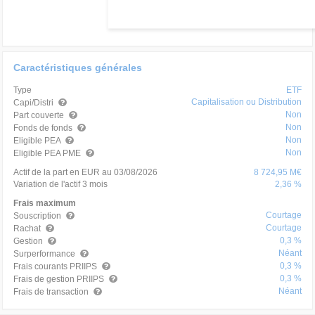
Caractéristiques générales
Type
ETF
Capitalisation ou Distribution
Capi/Distri
Non
Part couverte
Non
Fonds de fonds
Non
Eligible PEA
Non
Eligible PEA PME
Actif de la part en EUR au 03/08/2026
8 724,95 M€
Variation de l'actif 3 mois
2,36 %
Frais maximum
Courtage
Souscription
Courtage
Rachat
0,3 %
Gestion
Néant
Surperformance
0,3 %
Frais courants PRIIPS
0,3 %
Frais de gestion PRIIPS
Néant
Frais de transaction