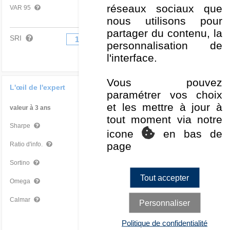
réseaux sociaux que
-2,72 %
Moyen
VAR 95
nous utilisons pour
partager du contenu, la
SRI
1
2
3
4
5
6
7
personnalisation de
l'interface.
Vous pouvez
L'œil de l'expert
paramétrer vos choix
et les mettre à jour à
valeur à 3 ans
Par rapport à la Cat
tout moment via notre
1,11
Très bon
Sharpe
icone
en bas de
page
0,03
Moyen
Ratio d'info.
1,54
Très bon
Sortino
Tout accepter
1,49
Très bon
Omega
0,70
Très bon
Calmar
Personnaliser
Politique de confidentialité