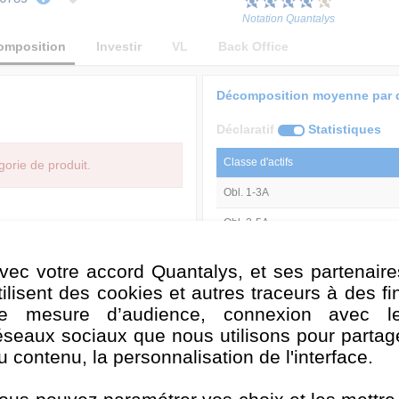
Notation Quantalys
omposition
Investir
VL
Back Office
Décomposition moyenne par 
Déclaratif
Statistiques
Classe d'actifs
gorie de produit.
Obl. 1-3A
Obl. 3-5A
Obl. 7-10A
vec votre accord Quantalys, et ses partenaire
Obl. 10A+
tilisent des cookies et autres traceurs à des fi
3 an(s) - R² = 94,5
e mesure d’audience, connexion avec l
Analyse de style au : 31/07/2026
éseaux sociaux que nous utilisons pour partag
u contenu, la personnalisation de l'interface.
Décomposition moyenne par 