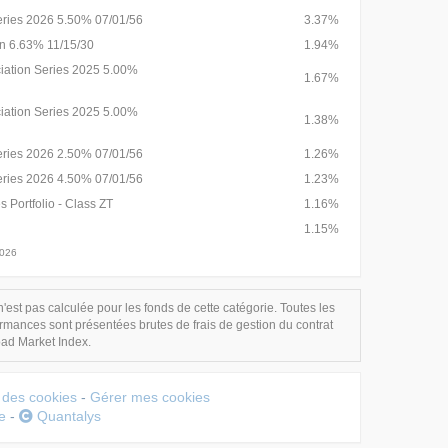
eries 2026 5.50% 07/01/56
3.37%
on 6.63% 11/15/30
1.94%
iation Series 2025 5.00%
1.67%
iation Series 2025 5.00%
1.38%
eries 2026 2.50% 07/01/56
1.26%
eries 2026 4.50% 07/01/56
1.23%
 Portfolio - Class ZT
1.16%
1.15%
2026
n'est pas calculée pour les fonds de cette catégorie. Toutes les
mances sont présentées brutes de frais de gestion du contrat
oad Market Index.
n des cookies
-
Gérer mes cookies
e
-
Quantalys