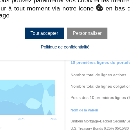
ous pouvez paramétrer vos choix et les mettre
1 an
3 ans
5 ans
Déclaratif
Statistiques
our à tout moment via notre icone
en bas 
0
40
80
Classe d'actifs
age
Obl. d'Etat
Tout accepter
Personnaliser
Obl. Secteur Privé
3 an(s) - R² = 95,0
Politique de confidentialité
Analyse de style au : 31/07/2026
10 premières lignes du portefe
Nombre total de lignes actions
Nombre total de lignes obligatio
Poids des 10 premières lignes (
Nom de la valeur
2025
2026
Uniform Mortgage-Backed Security S
r
U.S. Treasury Bonds 6.25% 05/15/30