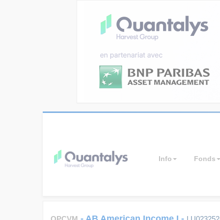
Info
Fonds
-
AB American Income I
-
OPCVM
LU023252