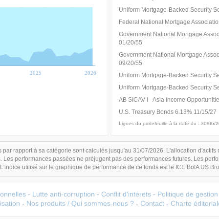
Uniform Mortgage-Backed Security S
Federal National Mortgage Associati
Government National Mortgage Assoc
01/20/55
Government National Mortgage Assoc
09/20/55
2025
2026
Uniform Mortgage-Backed Security S
Uniform Mortgage-Backed Security S
AB SICAV I - Asia Income Opportunities
U.S. Treasury Bonds 6.13% 11/15/27
Lignes du portefeuille à la date du : 30/06/
 par rapport à sa catégorie sont calculés jusqu'au 31/07/2026. L'allocation d'actifs 
s. Les performances passées ne préjugent pas des performances futures. Les perfor
 L'indice utilisé sur le graphique de performance de ce fonds est le ICE BofA US Br
onnelles
-
Lutte anti-corruption
-
Conflit d'intérets
-
Politique de gestio
isation
-
Nos produits / Qui sommes-nous ?
-
Contact
-
Charte éditorial