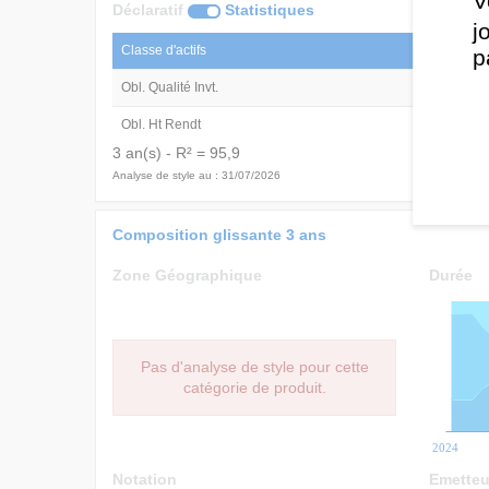
V
Déclaratif
Statistiques
j
Classe d'actifs
p
Obl. Qualité Invt.
73,4%
Obl. Ht Rendt
26,6%
3 an(s) - R² = 95,9
Analyse de style au : 31/07/2026
Composition glissante 3 ans
Zone Géographique
Durée
Pas d'analyse de style pour cette
catégorie de produit.
2024
Notation
Emetteu