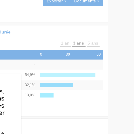
Exporter
Documents
durée
1 an
3 ans
5 ans
0
30
60
-
54,9%
32,1%
s,
13,0%
ns
es
er
émetteur