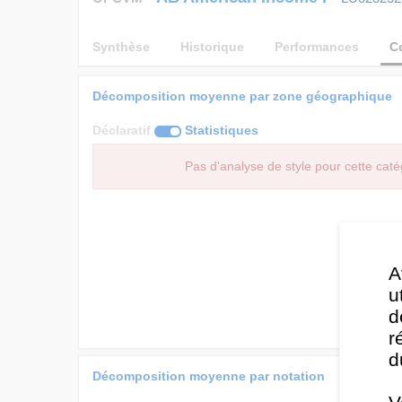
Synthèse
Historique
Performances
C
Décomposition moyenne par zone géographique
Déclaratif
Statistiques
Pas d'analyse de style pour cette caté
A
u
d
r
d
Décomposition moyenne par notation