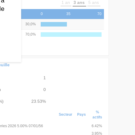
 à
1 an
3 ans
5 ans
de
0
35
70
30,0%
70,0%
uille
1
n
0
%)
23.53%
%
Secteur
Pays
actifs
eries 2026 5.00% 07/01/56
6.42%
3.95%