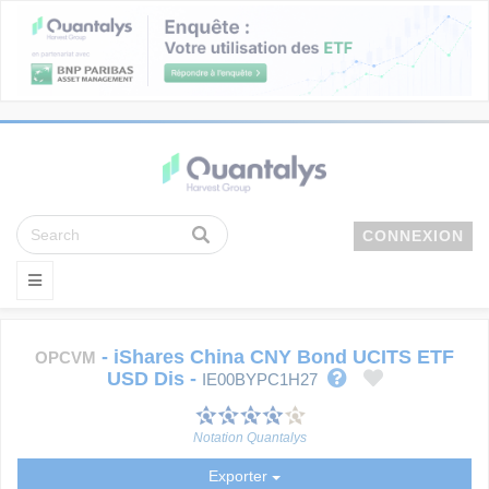
CONNEXION
-
iShares China CNY Bond UCITS ETF
OPCVM
USD Dis
-
IE00BYPC1H27
Notation Quantalys
Exporter