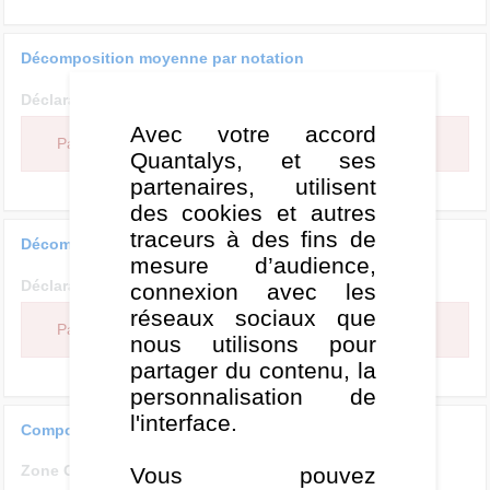
Décomposition moyenne par notation
Déclaratif
Statistiques
Avec votre accord
Pas d'analyse de style pour cette catégorie de produit.
Quantalys, et ses
partenaires, utilisent
des cookies et autres
traceurs à des fins de
Décomposition moyenne par émetteur
mesure d’audience,
Déclaratif
Statistiques
connexion avec les
réseaux sociaux que
Pas d'analyse de style pour cette catégorie de produit.
nous utilisons pour
partager du contenu, la
personnalisation de
l'interface.
Composition glissante 3 ans
Zone Géographique
Vous pouvez