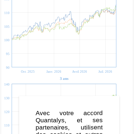
110
105
100
95
90
Oct. 2025
Janv. 2026
Avril 2026
Juil. 2026
3 ans
140
130
Avec votre accord
120
Quantalys, et ses
110
partenaires, utilisent