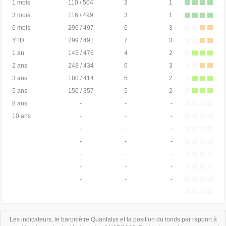
1 mois
110 / 504
3
1
3 mois
116 / 499
3
1
6 mois
296 / 497
6
3
YTD
299 / 491
7
3
1 an
145 / 476
4
2
2 ans
248 / 434
6
3
3 ans
180 / 414
5
2
5 ans
150 / 357
5
2
8 ans
-
-
-
10 ans
-
-
-
-
-
-
-
-
-
-
-
-
-
-
-
-
-
-
-
-
-
Les indicateurs, le baromètre Quantalys et la position du fonds par rapport à