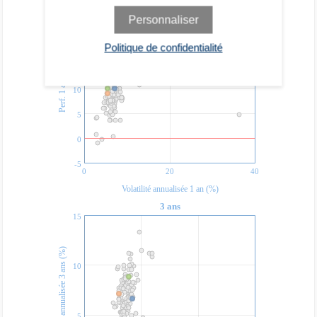
1 an
25
Personnaliser
20
Politique de confidentialité
15
)
10
P
e
r
f
.
1
a
n
(
%
5
0
-5
0
20
40
Volatilité annualisée 1 an (%)
3 ans
15
Perf. annualisée 3 ans (%)
10
5