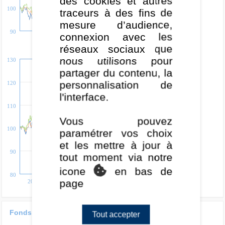
des cookies et autres
100
traceurs à des fins de
mesure d’audience,
90
connexion avec les
2024
2025
2026
réseaux sociaux que
5 ans
nous utilisons pour
130
partager du contenu, la
personnalisation de
120
l'interface.
110
Vous pouvez
100
paramétrer vos choix
et les mettre à jour à
90
tout moment via notre
icone
en bas de
80
page
2022
2024
2026
Fonds versus catégorie
Tout accepter