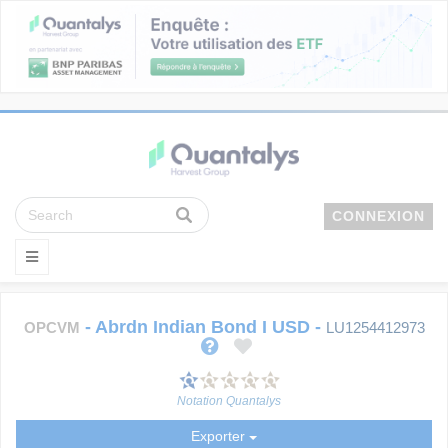
CONNEXION
-
Abrdn Indian Bond I USD
-
OPCVM
LU1254412973
Notation Quantalys
Exporter