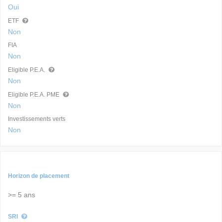
Oui
ETF
Non
FIA
Non
Eligible P.E.A.
Non
Eligible P.E.A. PME
Non
Investissements verts
Non
Horizon de placement
>= 5 ans
SRI