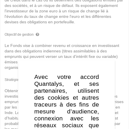
de crédit dans le cas où ils détiennent des obligations émises par
des sociétés, et à un risque de défaut. Ils exposent également
l'investisseur de la zone euro à un risque de change lié à
l'évolution du taux de change entre l'euro et les différentes
devises des obligations en portefeuille.
Objectif de gestion
Le Fonds vise à combiner revenu et croissance en investissant
dans des obligations indiennes (titres assimilables à des
emprunts qui peuvent verser un taux d'intérêt fixe ou variable)
émises par des entreprises, des gouvernements ou d'autres
organismes.
Avec votre accord
Stratégie de gestion
Quantalys, et ses
partenaires, utilisent
Obtenir une combinaison de revenus et de croissance en
des cookies et autres
investissant essentiellement dans les obligations (qui sont des
emprunts qui rapportent un taux d'intérêt fixe ou variable) émises
traceurs à des fins de
par les sociétés, les gouvernements ou d'autres organismes en
mesure d’audience,
Inde. Les obligations seront de tout type de qualité de crédit et
connexion avec les
d'habitude évaluées en Roupie indienne; par conséquent il est
probable que la valeur de votre investissement soit affectée par
réseaux sociaux que