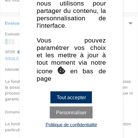
les mouvements à la hausse et à la baisse de cette devise.
nous utilisons pour
partager du contenu, la
personnalisation de
Evaluation ESG
l'interface.
Evaluation ISR globale
Vous pouvez
paramétrer vos choix
E
S
G
SFDR
et les mettre à jour à
Article 8
tout moment via notre
icone
en bas de
Intensité
page
Le fonds a
une intensité ESG faible
puisque le gérant se laisse
la possibilité d'intégrer les critères extra-financiers (ESG) à son
processus d'investissement sans que cela ne soit systématique ni
Tout accepter
garanti. Le critères ESG est un critère
parmis d'autres.
Personnaliser
Domaines
Le fonds est un fonds
ESG Global
sans domaine de prédilection
Politique de confidentialité
particulier.