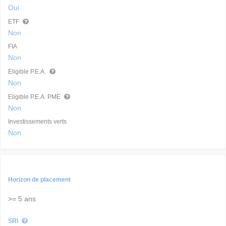
Oui
ETF
Non
FIA
Non
Eligible P.E.A.
Non
Eligible P.E.A. PME
Non
Investissements verts
Non
Horizon de placement
>= 5 ans
SRI