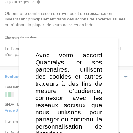
Objectif de gestion
Obtenir une combinaison de revenus et de croissance en
investissant principalement dans des actions de sociétés situées
ou réalisant la plupart de leurs activités en Inde.
Stratégie de gestion
Le Fonds est géré activement dans le cadre de son objectif et
Avec votre accord
n'est pas limité par un indice de référence.
Quantalys, et ses
partenaires, utilisent
des cookies et autres
Evaluation ESG
traceurs à des fins de
Evaluation ISR globale
mesure d’audience,
connexion avec les
E
S
G
réseaux sociaux que
SFDR
Article 8
nous utilisons pour
partager du contenu, la
Intensité
personnalisation de
Le fonds a
une intensité ESG moyenne
puisque les critères