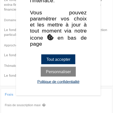
l'interface.
extra-financiers (ESG) sont
prioritaires
vis-à-vis des critères
financiers dans les choix d'investissement du gérant.
Vous pouvez
paramétrer vos choix
Domaines
et les mettre à jour à
tout moment via notre
Le fonds est un fonds
ESG Global
sans domaine de prédilection
particulier.
icone
en bas de
page
Approches
Le fonds ne privilégie pas d'approche particulière.
Tout accepter
Thématiques
Personnaliser
Le fonds ne privilégie pas de thématique particulière.
Politique de confidentialité
Frais
Frais de souscription maxi