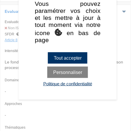
Vous pouvez
paramétrer vos choix
Evaluation ESG
et les mettre à jour à
Evaluation ISR globale
tout moment via notre
Non ISR
icone
en bas de
SFDR
page
Article 8
Intensité
Tout accepter
Le fonds
n'intègre pas
les critères extra-financiers (ESG) à son
processus d'investissement.
Personnaliser
Domaines
Politique de confidentialité
-
Approches
-
Thématiques