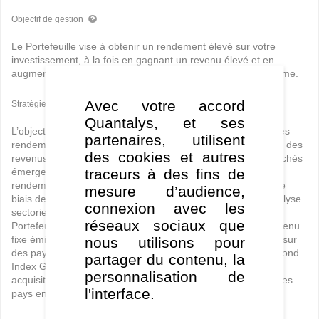
Objectif de gestion
Le Portefeuille vise à obtenir un rendement élevé sur votre
investissement, à la fois en gagnant un revenu élevé et en
augmentant la valeur de votre investissement sur le long terme.
Avec votre accord
Stratégie de gestion
Quantalys, et ses
L’objectif d’investissement du Portefeuille vise à maximiser les
partenaires, utilisent
rendements totaux par le biais de l’appréciation des cours et des
des cookies et autres
revenus. La Stratégie relative aux titres de créance des marchés
traceurs à des fins de
émergents d’AllianceBernstein cherche à produire des
rendements supérieurs à ceux de l’indice de référence par le
mesure d’audience,
biais de la sélection de pays, la répartition des devises, l’analyse
connexion avec les
sectorielle et la sélection des titres. Les investissements du
réseaux sociaux que
Portefeuille en titres de créance souverains et en titres à revenu
fixe émis par des sociétés non américaines mettent l’accent sur
nous utilisons pour
des pays qui font partie du J.P. Morgan Emerging Markets Bond
partager du contenu, la
Index Global, ou qui sont considérés, au moment de leur
personnalisation de
acquisition, comme étant des pays à marché émergent ou des
l'interface.
pays en voie de développement.