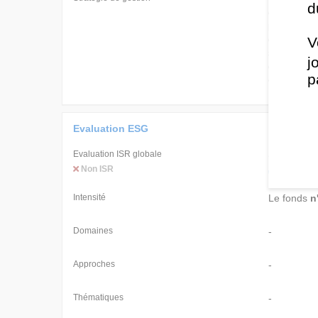
d
et des rev
produire de
devises, l
V
souverains 
j
du J.P. Mo
p
étant des 
Evaluation ESG
Evaluation ISR globale
SFDR
Non ISR
Article 8
Intensité
Le fonds
n
Domaines
-
Approches
-
Thématiques
-