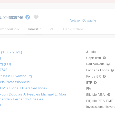
U0246609746
Notation Quantalys
omposition
Investir
VL
Back Office
 (15/07/2021)
Juridique
)
Capi/Distri
g (LU)
Part couverte
9746
Fonds de Fonds
rnstein Luxembourg
Fonds ISR
nels/Professionnels
ETF
MB Global Diversified Index
FIA
Noon Douglas J. Peebles Michael L. Mon
Eligible P.E.A.
heridan Fernando Grisales
Eligible P.E.A. PME
0
Investissements vert