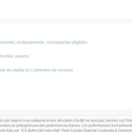
ionnels, professionnels, contreparties éligibles
nformés, experts
nce du capital et L'obtention de revenus
s par rapport à sa catégorie et son allocation d'actifs ne sont pas calculés car l'hi
sées ne préjugent pas des performances futures. Les performances sont présentées
ts Asie est : ICE BofA USD Asia High Yield Country External Corporate & Governme