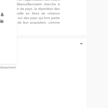
rgents d’AllianceBernstein cherche à
la sélection de pays, la répartition des
s du Portefeuille en titres de créance
 à
nt l’accent sur des pays qui font partie
de
au moment de leur acquisition, comme
stissement.