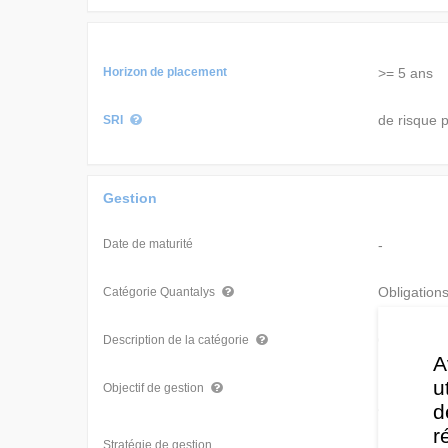
Horizon de placement
>= 5 ans
de risque p
SRI
Gestion
Date de maturité
-
Obligation
Catégorie Quantalys
Obligation
Description de la catégorie
A
u
Le Portefe
Objectif de gestion
augmentant
d
r
Stratégie de gestion
L’objectif 