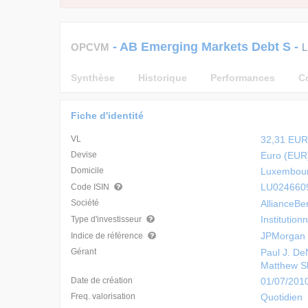
-
AB Emerging Markets Debt S
-
OPCVM
L
Synthèse
Historique
Performances
C
Fiche d'identité
VL
32,31 EUR
Devise
Euro (EUR
Domicile
Luxembour
LU024660
Code ISIN
Société
AllianceBe
Institution
Type d'investisseur
JPMorgan E
Indice de référence
Gérant
Paul J. De
Matthew S
Date de création
01/07/201
Freq. valorisation
Quotidien