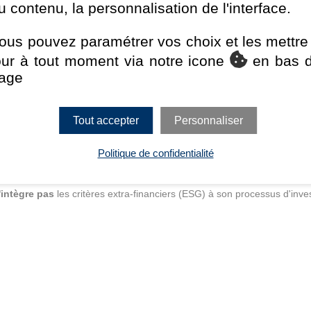
u contenu, la personnalisation de l'interface.
enus. La Stratégie relative aux titres de créance des marchés éme
s rendements supérieurs à ceux de l’indice de référence par le biais de 
’analyse sectorielle et la sélection des titres. Les investissement
ous pouvez paramétrer vos choix et les mettre
et en titres à revenu fixe émis par des sociétés non américaines mette
our à tout moment via notre icone
en bas 
rgan Emerging Markets Bond Index Global, ou qui sont considérés, 
age
pays à marché émergent ou des pays en voie de développement.
Tout accepter
Personnaliser
Politique de confidentialité
'intègre pas
les critères extra-financiers (ESG) à son processus d'inve