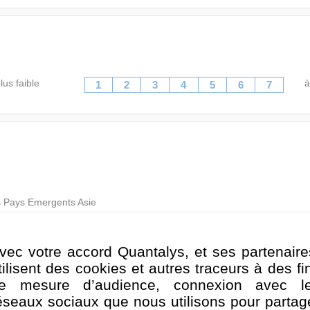
lus faible
à
1
2
3
4
5
6
7
s Pays Emergents Asie
s Pays Emergents Asie
vec votre accord Quantalys, et ses partenaire
tilisent des cookies et autres traceurs à des fi
uille vise à obtenir un rendement élevé sur votre investissement, à l
 la valeur de votre investissement sur le long terme.
e mesure d’audience, connexion avec l
éseaux sociaux que nous utilisons pour partag
d’investissement du Portefeuille vise à maximiser les rendements totaux 