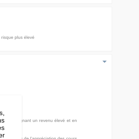
 risque plus élevé
s,
ns
a fois en gagnant un revenu élevé et en
es
er
par le biais de l’appréciation des cours