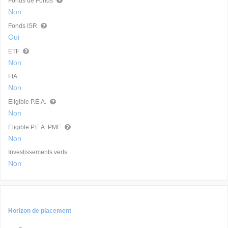
Fonds de Fonds
Non
Fonds ISR
Oui
ETF
Non
FIA
Non
Eligible P.E.A.
Non
Eligible P.E.A. PME
Non
Investissements verts
Non
Horizon de placement