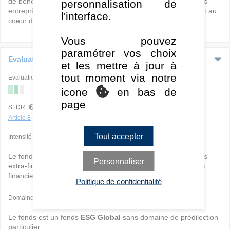
de bénéfices. Par conséquent, la prévision des bénéfices des
personnalisation de
entreprises et leur capacité de versement de dividendes sont au
l'interface.
coeur de cette approche fondamentale.
Vous pouvez
paramétrer vos choix
Evaluation ESG
et les mettre à jour à
tout moment via notre
Evaluation ISR globale
icone
en bas de
E
S
G
page
SFDR
Article 8
Tout accepter
Intensité
Le fonds a
une intensité ESG moyenne
puisque les critères
Personnaliser
extra-financiers (ESG) sont
prioritaires
vis-à-vis des critères
financiers dans les choix d'investissement du gérant.
Politique de confidentialité
Domaines
Le fonds est un fonds
ESG Global
sans domaine de prédilection
particulier.