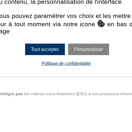
u contenu, la personnalisation de l'interface.
eeks to achieve a high return on your investment, both by earning hig
tment over the long term.
ous pouvez paramétrer vos choix et les mettre
circumstances, the Fund invests at least 80% of its assets in debt se
our à tout moment via notre icone
en bas 
 emerging market countries. The Fund will not invest more than 35% in
age
ay invest significantly in lower-rated (below Investment Grade) and 
se derivatives to a significant extent (i) to gain additional exposure, (i
eking to reduce potential risks. This share class seeks through the use o
Tout accepter
Personnaliser
Politique de confidentialité
'intègre pas
les critères extra-financiers (ESG) à son processus d'inve