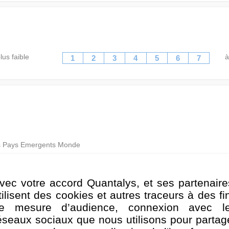
lus faible
à
1
2
3
4
5
6
7
ns Pays Emergents Monde
de cette catégorie investissent en titres de créances d’émetteurs
er, libellés en différentes devises. Les émetteurs peuvent être des 
vec votre accord Quantalys, et ses partenaire
orie exposent l'investisseur à un risque de taux d'intérêt, à un risque
tilisent des cookies et autres traceurs à des fi
tions émises par des sociétés, et à un risque de défaut. Ils exposent é
e mesure d’audience, connexion avec l
e de change lié à l'évolution du taux de change entre l'euro et les 
éseaux sociaux que nous utilisons pour partag
.