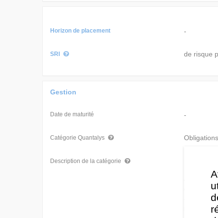
Horizon de placement
-
de risque p
SRI
Gestion
Date de maturité
-
Obligatio
Catégorie Quantalys
Les fonds 
Description de la catégorie
monde enti
A
cette catég
u
des obliga
d
à un risqu
r
portefeuille