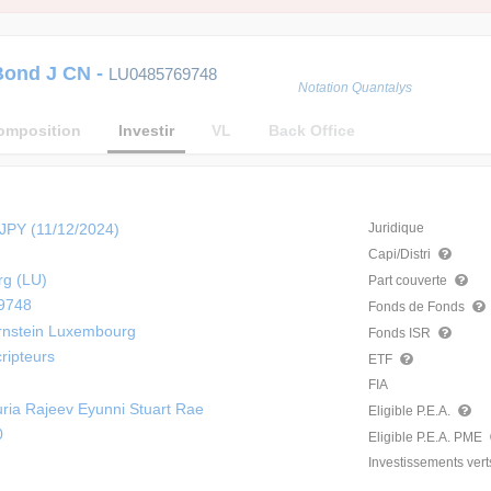
Bond J CN
-
LU0485769748
Notation Quantalys
omposition
Investir
VL
Back Office
JPY (11/12/2024)
Juridique
Capi/Distri
g (LU)
Part couverte
9748
Fonds de Fonds
rnstein Luxembourg
Fonds ISR
ripteurs
ETF
FIA
ria Rajeev Eyunni Stuart Rae
Eligible P.E.A.
0
Eligible P.E.A. PME
Investissements vert