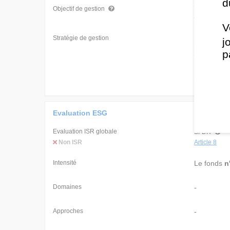
d
The Fund s
Objectif de gestion
your inves
V
Stratégie de gestion
In normal 
j
issuers in
p
The Fund m
Fund will u
(iii) in se
Evaluation ESG
Evaluation ISR globale
SFDR
Non ISR
Article 8
Intensité
Le fonds
n
Domaines
-
Approches
-