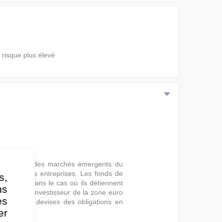
 risque plus élevé
 situés dans des marchés émergents du
Etats ou des entreprises. Les fonds de
s,
 de crédit dans le cas où ils détiennent
ns
galement l'investisseur de la zone euro
es
différentes devises des obligations en
er