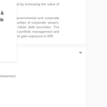
h income and by increasing the value of
 à
curities of governmental and corporate
de
 debt securities of corporate issuers.
therefore riskier debt securities. The
i) for efficient portfolio management and
f derivatives to gain exposure to IDR.
stissement.