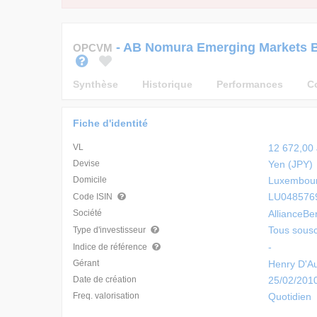
-
AB Nomura Emerging Markets 
OPCVM
Synthèse
Historique
Performances
C
Fiche d'identité
VL
12 672,00 
Devise
Yen (JPY)
Domicile
Luxembour
LU048576
Code ISIN
Société
AllianceBe
Tous sousc
Type d'investisseur
-
Indice de référence
Gérant
Henry D'Au
Date de création
25/02/201
Freq. valorisation
Quotidien