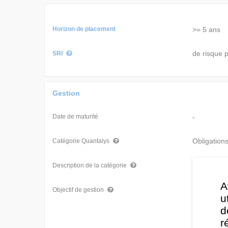
Horizon de placement
>= 5 ans
de risque p
SRI
Gestion
Date de maturité
-
Obligation
Catégorie Quantalys
Obligation
Description de la catégorie
A
Le Fonds c
Objectif de gestion
u
des revenu
d
autrement,
("CNY").
r