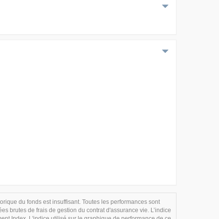
storique du fonds est insuffisant. Toutes les performances sont
 brutes de frais de gestion du contrat d'assurance vie. L’indice
nt Index. L'indice utilisé sur le graphique de performance de ce