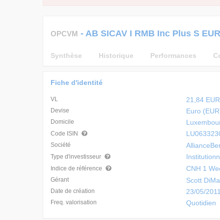
-
AB SICAV I RMB Inc Plus S EU
OPCVM
Synthèse
Historique
Performances
C
Fiche d'identité
VL
21,84 EUR
Devise
Euro (EUR
Domicile
Luxembour
LU063323
Code ISIN
Société
AllianceBe
Institution
Type d'investisseur
CNH 1 Wee
Indice de référence
Gérant
Scott DiMa
Date de création
23/05/201
Freq. valorisation
Quotidien