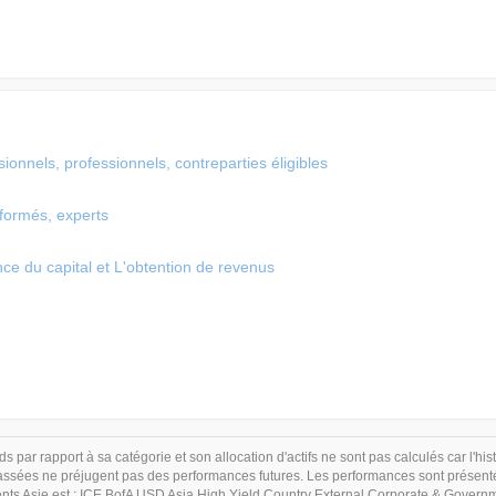
ionnels, professionnels, contreparties éligibles
nformés, experts
nce du capital et L'obtention de revenus
s par rapport à sa catégorie et son allocation d'actifs ne sont pas calculés car l'hi
sées ne préjugent pas des performances futures. Les performances sont présentées
ts Asie est : ICE BofA USD Asia High Yield Country External Corporate & Governme