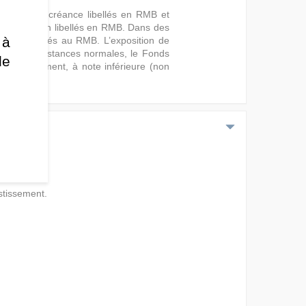
s titres de créance libellés en RMB et
siatiques non libellés en RMB. Dans des
 à
en ou exposés au RMB. L’exposition de
des circonstances normales, le Fonds
de
 haut rendement, à note inférieure (non
stissement.