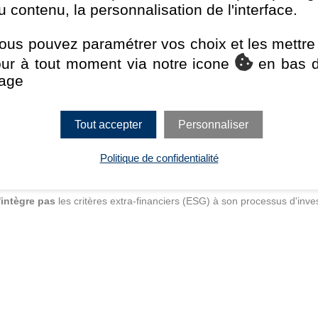
u contenu, la personnalisation de l'interface.
irconstances normales, le Fonds investit essentiellement dans (i) de
de Chine continentale et (ii) dans des titres de créance d’émetteurs a
ous pouvez paramétrer vos choix et les mettre
ces normales, au moins 80% de l'actif net du Fonds seront libellés 
RMB peut être obtenue par l’intermédiaire du CNH et du CNY. Dans 
our à tout moment via notre icone
en bas 
a pas plus de la moitié de son actif net dans des titres de créance à
age
 Grade) et donc plus risqués.
Tout accepter
Personnaliser
Politique de confidentialité
'intègre pas
les critères extra-financiers (ESG) à son processus d'inve