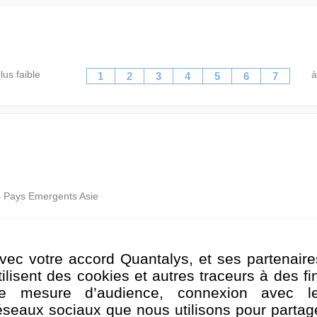
lus faible
à
1
2
3
4
5
6
7
s Pays Emergents Asie
s Pays Emergents Asie
vec votre accord Quantalys, et ses partenaire
herche à réaliser un rendement élevé sur votre investissement, me
tilisent des cookies et autres traceurs à des fi
s abondants et en augmentant la valeur de votre placement à long ter
e mesure d’audience, connexion avec l
 le terme de "RMB" utilisé dans les présentes se réfère au RMB of
éseaux sociaux que nous utilisons pour partag