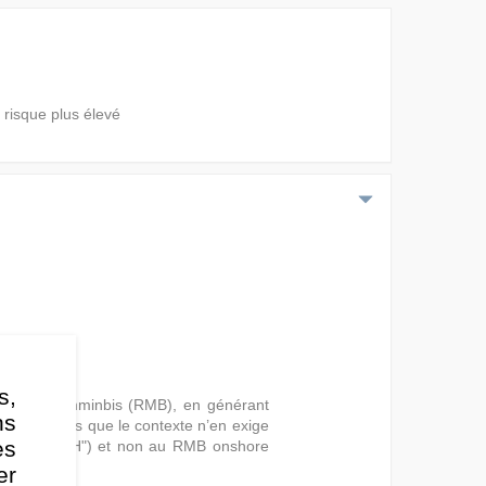
 risque plus élevé
s,
suré en renminbis (RMB), en générant
ns
me. A moins que le contexte n’en exige
es
fshore ("CNH") et non au RMB onshore
er