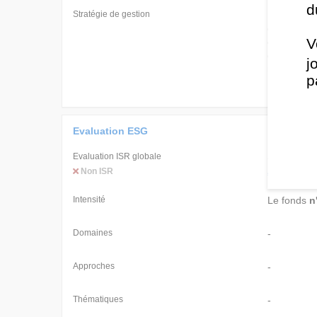
d
Stratégie de gestion
Dans des c
émis hors 
V
circonstan
change au 
j
n’investir
p
Investment
Evaluation ESG
Evaluation ISR globale
SFDR
Non ISR
Article 8
Intensité
Le fonds
n
Domaines
-
Approches
-
Thématiques
-