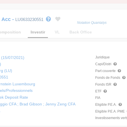
R Acc
-
LU0633230551
Notation Quantalys
omposition
Investir
VL
Back Office
 (15/07/2021)
Juridique
)
Capi/Distri
g (LU)
Part couverte
0551
Fonds de Fonds
rnstein Luxembourg
Fonds ISR
nels/Professionnels
ETF
k Deposit Rate
FIA
ggio CFA ; Brad Gibson ; Jenny Zeng CFA
Eligible P.E.A.
1
Eligible P.E.A. PME
Investissements vert