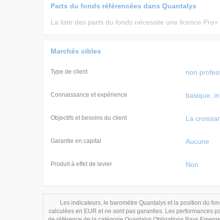
Parts du fonds référencées dans Quantalys
La liste des parts du fonds nécessite une licence Pro+
Marchés cibles
Type de client
non profess
Connaissance et expérience
basique, i
Objectifs et besoins du client
La croissa
Garantie en capital
Aucune
Produit à effet de levier
Non
Les indicateurs, le baromètre Quantalys et la position du fond
calculées en EUR et ne sont pas garanties. Les performances pas
de référence de la catégorie Quantalys Obligations Pays Emergen