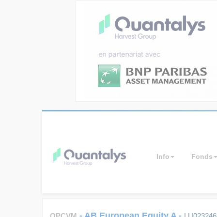
Info
Fonds
-
AB European Equity A
-
OPCVM
LU023246