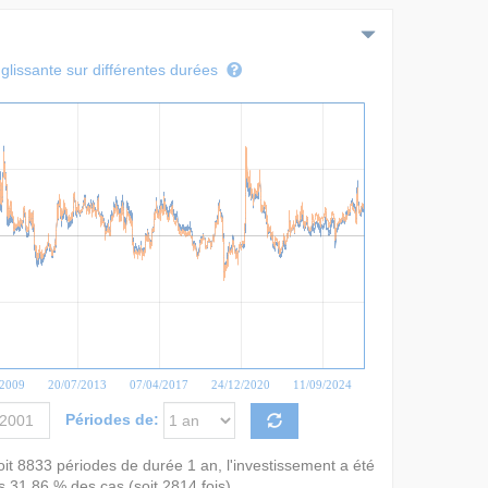
lissante sur différentes durées
/2009
20/07/2013
07/04/2017
24/12/2020
11/09/2024
Périodes de:
oit
8833
périodes de durée
1 an
, l'investissement a été
ns
31,86 %
des cas (soit
2814
fois).