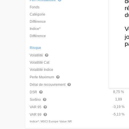
d
Perf Annualisée
Différence
-6,85 %
-10,24 %
-1,99 %
-8,94 %
-0,75 %
r
Fonds
18,51 %
d
Catégorie
22,55 %
Différence
-4,03 %
V
Indice*
28,03 %
j
Différence
-9,52 %
p
Risque
13,04 %
Volatilité
Volatilité Cat
11,91 %
Volatilité Indice
11,94 %
-9,81 %
Perte Maximum
110 j
Délai de recouvrement
8,75 %
DSR
1,89
Sortino
-3,19 %
VAR 95
-5,13 %
VAR 99
Indice*: MSCI Europe Value NR