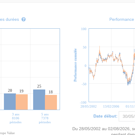
tes durées
Performance g
100
50
Performance cumulée
0
-50
25
20
19
18
-100
28/05/2002
13/02/2006
01/11
3 ans
5 ans
Date début:
8106
7378
périodes
périodes
Du
28/05/2002
au
02/08/2026
, s
rope Value
perdant da