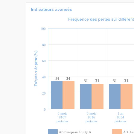
Indicateurs avancés
Fréquence des pertes sur différen
100
80
Fréquence de perte (%)
60
40
34
34
31
31
31
31
20
0
3 mois
6 mois
1 an
9107
9016
8834
périodes
périodes
périodes
AB European Equity A
Act. Eu