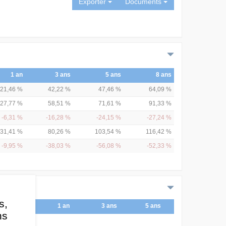
Exporter
Documents
1 an
3 ans
5 ans
8 ans
21,46 %
42,22 %
47,46 %
64,09 %
27,77 %
58,51 %
71,61 %
91,33 %
-6,31 %
-16,28 %
-24,15 %
-27,24 %
31,41 %
80,26 %
103,54 %
116,42 %
-9,95 %
-38,03 %
-56,08 %
-52,33 %
s,
1 an
3 ans
5 ans
ns