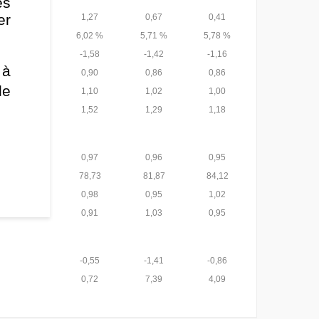
es
er
1,27
0,67
0,41
6,02 %
5,71 %
5,78 %
-1,58
-1,42
-1,16
 à
0,90
0,86
0,86
de
1,10
1,02
1,00
1,52
1,29
1,18
0,97
0,96
0,95
78,73
81,87
84,12
0,98
0,95
1,02
0,91
1,03
0,95
-0,55
-1,41
-0,86
0,72
7,39
4,09