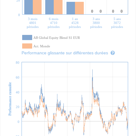
20
0
0
0
0
0
3 mois
6 mois
1 an
3 ans
5 ans
4801
4710
4528
3800
3072
périodes
périodes
périodes
périodes
périodes
AB Global Equity Blend S1 EUR
Act. Monde
Performance glissante sur différentes durées
80
60
Performance cumulée
40
20
0