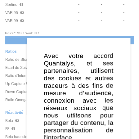
-
-
-
Sortino
-
-
-
VAR 95
-
-
-
VAR 99
Indice*: MSCI World NR
1 an
3 ans
5 ans
Ratios
Avec votre accord
-
-
-
Ratio de Sharpe
Quantalys, et ses
-
-
-
Ecart de Suivi
partenaires, utilisent
-
-
-
Ratio d'Information (IR)
des cookies et autres
-
-
-
Up Capture Ratio
traceurs à des fins de
mesure d’audience,
-
-
-
Down Capture Ratio
connexion avec les
-
-
-
Ratio Omega
réseaux sociaux que
Réactivité
nous utilisons pour
-
-
-
Beta
partager du contenu, la
-
-
-
personnalisation de
R²
l'interface.
-
-
-
Beta haussier