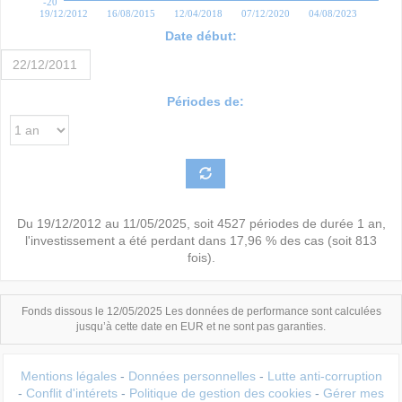
-20
19/12/2012
16/08/2015
12/04/2018
07/12/2020
04/08/2023
Date début:
Périodes de:
Du
19/12/2012
au
11/05/2025
, soit
4527
périodes de durée
1 an
,
l'investissement a été perdant dans
17,96 %
des cas (soit
813
fois).
Fonds dissous le 12/05/2025 Les données de performance sont calculées
jusqu’à cette date en EUR et ne sont pas garanties.
Mentions légales
-
Données personnelles
-
Lutte anti-corruption
-
Conflit d'intérets
-
Politique de gestion des cookies
-
Gérer mes