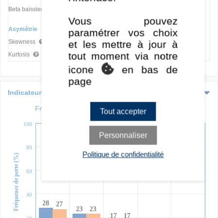
-
-
-
Beta baissier
Vous pouvez
Asymétrie
paramétrer vos choix
-
-
-
Skewness
et les mettre à jour à
tout moment via notre
-
-
-
Kurtosis
icone
en bas de
page
Indicateurs avancés
Fréquence des pertes sur différentes durées
Tout accepter
100
Personnaliser
80
Politique de confidentialité
Fréquence de perte (%)
60
40
28
27
23
23
17
17