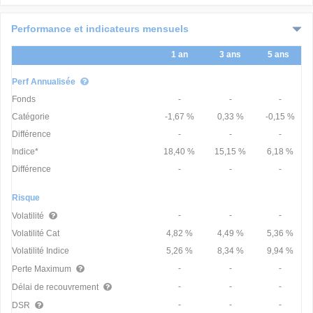
Catégorie
-
-
-
-
-
-
-
Performance et indicateurs mensuels
Différence
-
-
-
-
-
-
-
Indice*
-
-
-
-
-
-
-
1 an
3 ans
5 ans
Différence
-
-
-
-
-
-
-
Perf Annualisée
Fonds
-
-
-
Catégorie
-1,67 %
0,33 %
-0,15 %
Différence
-
-
-
Indice*
18,40 %
15,15 %
6,18 %
Différence
-
-
-
Risque
-
-
-
Volatilité
Volatilité Cat
4,82 %
4,49 %
5,36 %
Volatilité Indice
5,26 %
8,34 %
9,94 %
-
-
-
Perte Maximum
-
-
-
Délai de recouvrement
-
-
-
DSR