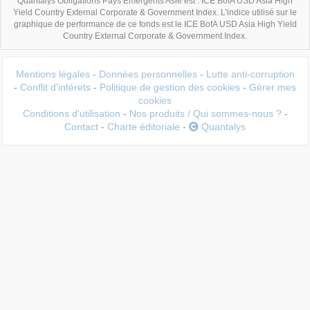
Quantalys Obligations Pays Emergents Asie est : ICE BofA USD Asia High
Yield Country External Corporate & Government Index. L'indice utilisé sur le
graphique de performance de ce fonds est le ICE BofA USD Asia High Yield
Country External Corporate & Government Index.
Mentions légales
-
Données personnelles
-
Lutte anti-corruption
-
Conflit d'intérets
-
Politique de gestion des cookies
-
Gérer mes
cookies
Conditions d'utilisation
-
Nos produits / Qui sommes-nous ?
-
Contact
-
Charte éditoriale
-
Quantalys