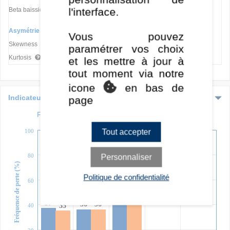
-
-
-
l'interface.
Beta baissier
Asymétrie
Vous pouvez
-
-
-
Skewness
paramétrer vos choix
-
-
-
Kurtosis
et les mettre à jour à
tout moment via notre
icone
en bas de
Indicateurs avancés
page
Fréquence des pertes sur différentes durées
Tout accepter
100
80
Personnaliser
Fréquence de perte (%)
Politique de confidentialité
60
41
41
37
36
36
35
40