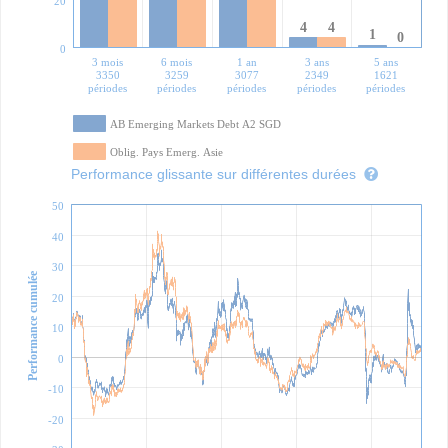
20
4
4
1
0
0
3 mois
6 mois
1 an
3 ans
5 ans
3350
3259
3077
2349
1621
périodes
périodes
périodes
périodes
périodes
AB Emerging Markets Debt A2 SGD
Oblig. Pays Emerg. Asie
Performance glissante sur différentes durées
50
40
30
Performance cumulée
20
10
0
-10
-20