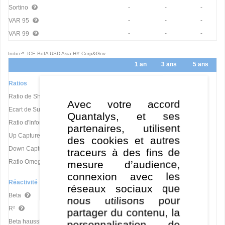
-
-
-
Sortino
-
-
-
VAR 95
-
-
-
VAR 99
Indice*: ICE BofA USD Asia HY Corp&Gov
1 an
3 ans
5 ans
Ratios
-
-
-
Ratio de Sharpe
Avec votre accord
-
-
-
Ecart de Suivi
Quantalys, et ses
-
-
-
Ratio d'Information (IR)
partenaires, utilisent
-
-
-
Up Capture Ratio
des cookies et autres
-
-
-
Down Capture Ratio
traceurs à des fins de
-
-
-
Ratio Omega
mesure d’audience,
connexion avec les
Réactivité
réseaux sociaux que
-
-
-
Beta
nous utilisons pour
-
-
-
R²
partager du contenu, la
-
-
-
Beta haussier
personnalisation de