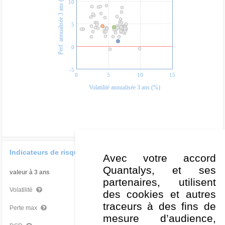
Perf. annualisée 3 ans (%)
10
5
0
-5
0
5
10
15
Volatilité annualisée 3 ans (%)
Indicateurs de risque
Avec votre accord
Quantalys, et ses
valeur à 3 ans
Par rapport à la Cat
partenaires, utilisent
6,52 %
Moyen
Volatilité
des cookies et autres
traceurs à des fins de
-8,88 %
Moyen
Perte max
mesure d’audience,