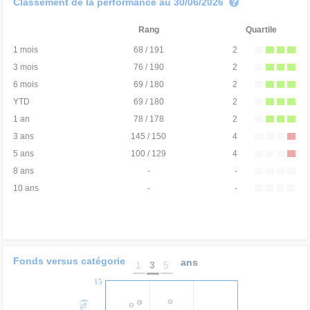
Classement de la performance au 30/06/2026
Rang
Quartile
1 mois
68 / 191
2
3 mois
76 / 190
2
6 mois
69 / 180
2
YTD
69 / 180
2
1 an
78 / 178
2
3 ans
145 / 150
4
5 ans
100 / 129
4
8 ans
-
-
10 ans
-
-
Fonds versus catégorie
ans
1
3
5
15