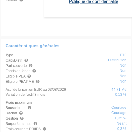
Calmar
Politique de confidentialité
Caractéristiques générales
Type
ETF
Distribution
Capi/Distri
Non
Part couverte
Non
Fonds de fonds
Non
Eligible PEA
Non
Eligible PEA PME
Actif de la part en EUR au 03/08/2026
44,71 M€
Variation de l'actif 3 mois
0,13 %
Frais maximum
Courtage
Souscription
Courtage
Rachat
0,35 %
Gestion
Néant
Surperformance
0,3 %
Frais courants PRIIPS