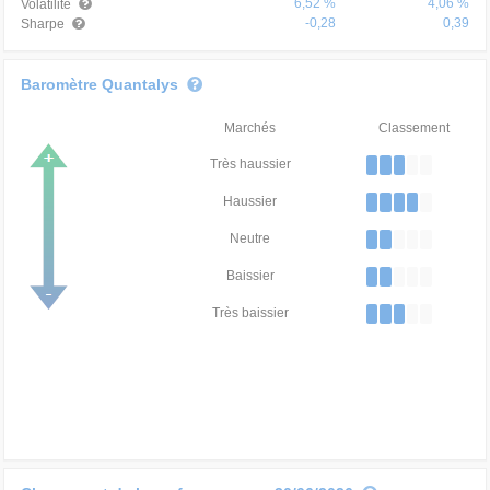
6,52 %
4,06 %
Volatilité
-0,28
0,39
Sharpe
Baromètre Quantalys
Marchés
Classement
Très haussier
Haussier
Neutre
Baissier
Très baissier