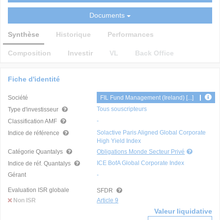
Documents
Synthèse
Historique
Performances
Composition
Investir
VL
Back Office
Fiche d'identité
Société
FIL Fund Management (Ireland) [...]
Tous souscripteurs
Type d'investisseur
-
Classification AMF
Solactive Paris Aligned Global Corporate
Indice de référence
High Yield Index
Catégorie Quantalys
Obligations Monde Secteur Privé
ICE BofA Global Corporate Index
Indice de réf. Quantalys
Gérant
-
Evaluation ISR globale
SFDR
Non ISR
Article 9
Valeur liquidative