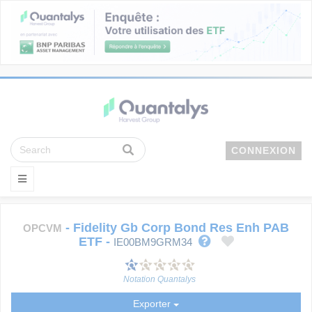
CONNEXION
-
Fidelity Gb Corp Bond Res Enh PAB
OPCVM
ETF
-
IE00BM9GRM34
Notation Quantalys
Exporter