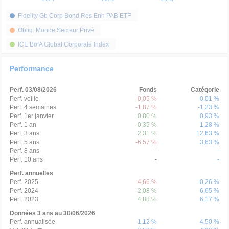
Fidelity Gb Corp Bond Res Enh PAB ETF
Oblig. Monde Secteur Privé
ICE BofA Global Corporate Index
Performance
Perf. 03/08/2026
Fonds
Catégorie
Perf. veille
-0,05 %
0,01 %
Perf. 4 semaines
-1,87 %
-1,23 %
Perf. 1er janvier
0,80 %
0,93 %
Perf. 1 an
0,35 %
1,28 %
Perf. 3 ans
2,31 %
12,63 %
Perf. 5 ans
-6,57 %
3,63 %
Perf. 8 ans
-
-
Perf. 10 ans
-
-
Perf. annuelles
Perf. 2025
-4,66 %
-0,26 %
Perf. 2024
2,08 %
6,65 %
Perf. 2023
4,88 %
6,17 %
Données 3 ans au 30/06/2026
Perf. annualisée
1,12 %
4,50 %