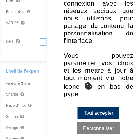
4,88 %
Moyen
DSR
connexion avec les
réseaux sociaux que
0,89
Mauvais
Beta baiss.
nous utilisons pour
-1,15 %
Moyen
VAR 95
partager du contenu, la
personnalisation de
l'interface.
SRI
1
2
3
4
5
6
7
Vous pouvez
paramétrer vos choix
et les mettre à jour à
L'œil de l'expert
tout moment via notre
valeur à 3 ans
Par rapport à la Cat
icone
en bas de
page
-0,28
Très mauvais
Sharpe
-0,85
Mauvais
Ratio d'info.
Tout accepter
-0,37
Très mauvais
Sortino
0,91
Très mauvais
Personnaliser
Omega
-0,20
Très mauvais