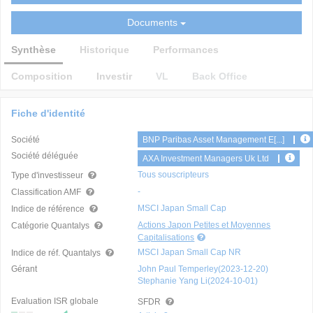
Documents
Synthèse
Historique
Performances
Composition
Investir
VL
Back Office
Fiche d'identité
Société
BNP Paribas Asset Management E[...]
Société déléguée
AXA Investment Managers Uk Ltd
Tous souscripteurs
Type d'investisseur
-
Classification AMF
MSCI Japan Small Cap
Indice de référence
Actions Japon Petites et Moyennes
Catégorie Quantalys
Capitalisations
MSCI Japan Small Cap NR
Indice de réf. Quantalys
Gérant
John Paul Temperley(2023-12-20)
Stephanie Yang Li(2024-10-01)
Evaluation ISR globale
SFDR