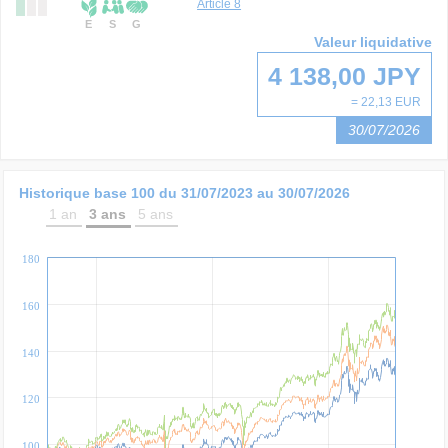
Article 8
E
S
G
Valeur liquidative
4 138,00 JPY
= 22,13 EUR
30/07/2026
Historique base 100 du
31/07/2023
au
30/07/2026
1 an
3 ans
5 ans
180
160
140
120
100