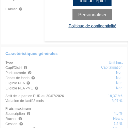
Tout accepter
0,54
Très mauvais
Calmar
Personnaliser
Politique de confidentialité
Caractéristiques générales
Type
Unit trust
Capitalisation
Capi/Distri
Non
Part couverte
Non
Fonds de fonds
Non
Eligible PEA
Non
Eligible PEA PME
Actif de la part en EUR au 30/07/2026
18,37 M€
Variation de l'actif 3 mois
-3,97 %
Frais maximum
4,5 %
Souscription
Néant
Rachat
1,5 %
Gestion