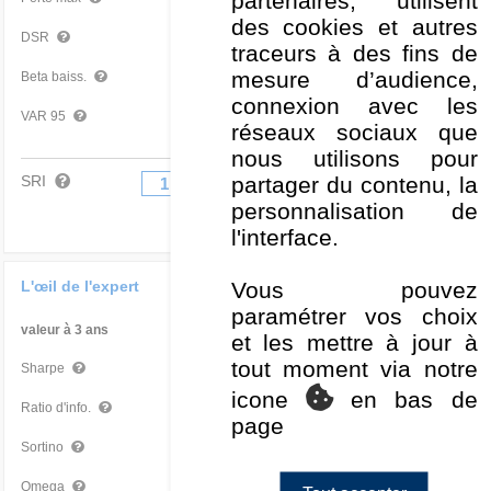
des cookies et autres
10,18 %
Mauvais
DSR
traceurs à des fins de
mesure d’audience,
0,89
Bon
Beta baiss.
connexion avec les
-3,33 %
Très mauvais
VAR 95
réseaux sociaux que
nous utilisons pour
partager du contenu, la
SRI
1
2
3
4
5
6
7
personnalisation de
l'interface.
Vous pouvez
L'œil de l'expert
paramétrer vos choix
valeur à 3 ans
Par rapport à la Cat
et les mettre à jour à
tout moment via notre
0,54
Très mauvais
Sharpe
icone
en bas de
-0,85
Mauvais
Ratio d'info.
page
0,80
Très mauvais
Sortino
1,23
Très mauvais
Omega