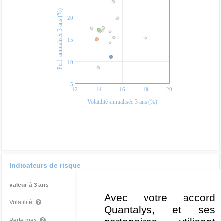
Perf. annualisée 3 ans (%)
20
15
10
5
12
14
16
18
20
Volatilité annualisée 3 ans (%)
Indicateurs de risque
valeur à 3 ans
Par rapport à la Cat
Avec votre accord
15,06 %
Mauvais
Volatilité
Quantalys, et ses
partenaires, utilisent
-14,65 %
Très bon
Perte max