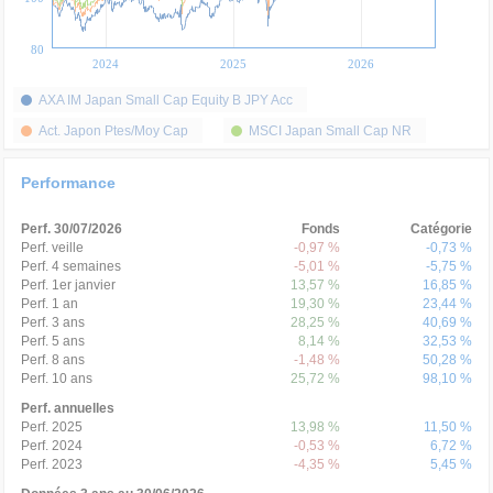
80
2024
2025
2026
AXA IM Japan Small Cap Equity B JPY Acc
Act. Japon Ptes/Moy Cap
MSCI Japan Small Cap NR
Performance
Perf. 30/07/2026
Fonds
Catégorie
Perf. veille
-0,97 %
-0,73 %
Perf. 4 semaines
-5,01 %
-5,75 %
Perf. 1er janvier
13,57 %
16,85 %
Perf. 1 an
19,30 %
23,44 %
Perf. 3 ans
28,25 %
40,69 %
Perf. 5 ans
8,14 %
32,53 %
Perf. 8 ans
-1,48 %
50,28 %
Perf. 10 ans
25,72 %
98,10 %
Perf. annuelles
Perf. 2025
13,98 %
11,50 %
Perf. 2024
-0,53 %
6,72 %
Perf. 2023
-4,35 %
5,45 %