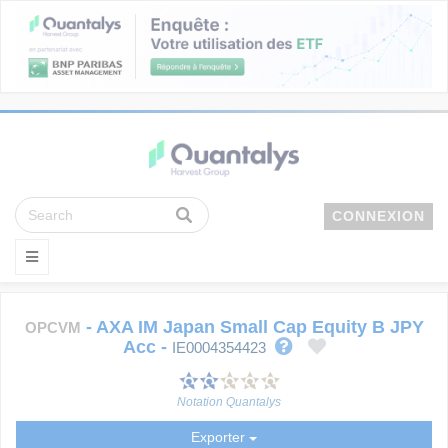
CONNEXION
-
AXA IM Japan Small Cap Equity B JPY
OPCVM
Acc
-
IE0004354423
Notation Quantalys
Exporter