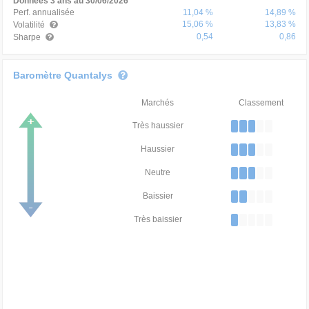
Données 3 ans au 30/06/2026
Perf. annualisée
11,04 %
14,89 %
15,06 %
13,83 %
Volatilité
0,54
0,86
Sharpe
Baromètre Quantalys
Marchés
Classement
Très haussier
Haussier
Neutre
Baissier
Très baissier